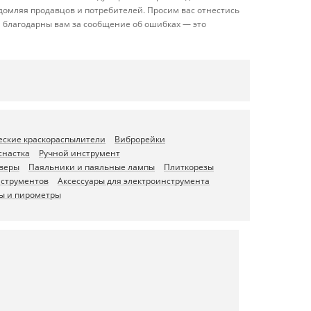
домляя продавцов и потребителей. Просим вас отнестись
 благодарны вам за сообщение об ошибках — это
еские краскораспылители
Виброрейки
снастка
Ручной инструмент
веры
Паяльники и паяльные лампы
Плиткорезы
нструментов
Аксессуары для электроинструмента
ы и пирометры