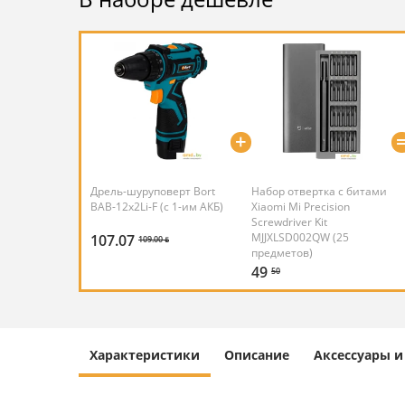
+
Дрель-шуруповерт Bort
Набор отвертка с битами
BAB-12x2Li-F (с 1-им АКБ)
Xiaomi Mi Precision
Screwdriver Kit
MJJXLSD002QW (25
107.07
109.00 ƃ
предметов)
49
50
Характеристики
Описание
Аксессуары 