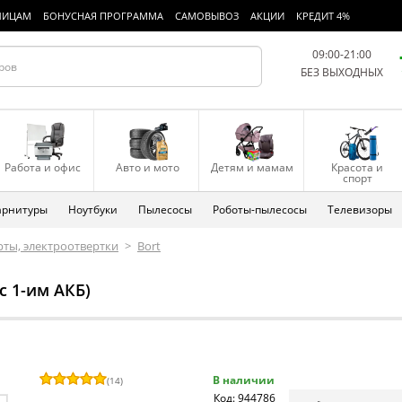
ЛИЦАМ
БОНУСНАЯ ПРОГРАММА
САМОВЫВОЗ
АКЦИИ
КРЕДИТ 4%
09:00-21:00
БЕЗ ВЫХОДНЫХ
Работа и офис
Авто и мото
Детям и мамам
Красота и
спорт
арнитуры
Ноутбуки
Пылесосы
Роботы-пылесосы
Телевизоры
ты, электроотвертки
>
Bort
с 1-им АКБ)
В наличии
(
14
)
Код: 944786