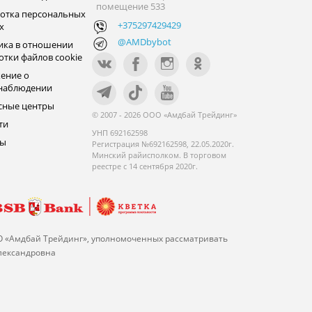
помещение 533
отка персональных
+375297429429
х
@AMDbybot
ика в отношении
отки файлов cookie
ение о
наблюдении
сные центры
© 2007 - 2026 ООО «Амдбай Трейдинг»
ти
УНП 692162598
ры
Регистрация №692162598, 22.05.2020г.
Минский райисполком. В торговом
реестре с 14 сентября 2020г.
О «Амдбай Трейдинг», уполномоченных рассматривать
Александровна