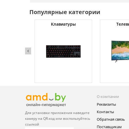
Популярные категории
ные машины
Клавиатуры
Телев
О компании
Реквизиты
Контакты
Для установки приложения
наведите
камеру на QR‑код или
воспользуйтесь
Обратная связь
ссылкой
Поставщикам