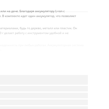
и на даче. Благодаря аккумулятору Li-ion с
 В комплекте идет один аккумулятор, что позволяет
териалами, будь то дерево, металл или пластик. Он
 г делает работу с инструментом удобной и не
 надежность при любых работах. Аккумуляторная система
е.