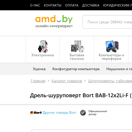
О НАС
КОНТАКТЫ
ОПЛАТА
ДОСТАВКА
ЮРИДИЧЕСКИМ 
Электроника
Бытовая
Компьютеры и
техника
периферия
Уценка
Конфигуратор компьютера
Наушники и г
Главная
>
Каталог товаров
>
Шуруповерты, гайковер
Дрель-шуруповерт Bort BAB-12x2Li-F (
Другие товары Bort