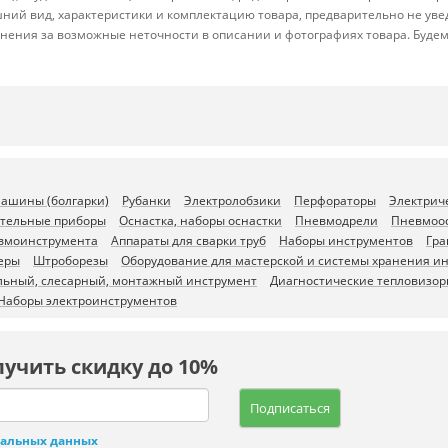
ний вид, характеристики и комплектацию товара, предварительно не уве
нения за возможные неточности в описании и фотографиях товара. Будем
ашины (болгарки)
Рубанки
Электролобзики
Перфораторы
Электрич
тельные приборы
Оснастка, наборы оснастки
Пневмодрели
Пневмоо
вмоинструмента
Аппараты для сварки труб
Наборы инструментов
Гра
еры
Штроборезы
Оборудование для мастерской и системы хранения и
льный, слесарный, монтажный инструмент
Диагностические тепловизор
Наборы электроинструментов
лучить скидку до 10%
Подписаться
нальных данных