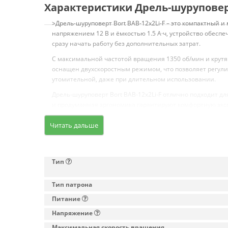
Характеристики Дрель-шуруповерт 
>Дрель-шуруповерт Bort BAB-12x2Li-F – это компактный и
напряжением 12 В и ёмкостью 1.5 А·ч, устройство обеспе
сразу начать работу без дополнительных затрат.
С максимальной частотой вращения 1350 об/мин и крутящ
оснащен двухскоростным режимом, что позволяет регулир
утомительной, даже при длительном использовании.
Дрель-шуруповерт Bort BAB-12x2Li-F отлично подходит д
и продуманная эргономика гарантируют комфортную эксп
Читать дальше
Тип
Тип патрона
Питание
Напряжение
Максимальная скорость вращения