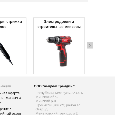
ля стрижки
Электродрели и
Автомоби
лос
строительные миксеры
рмация
ООО "Амдбай Трейдинг"
Республика Беларусь, 223021,
чная оферта
Минская обл.,
нет-магазина
Минский р-н.,
y
Щомыслицкий с/с, район аг.
ение в
Озерцо,
Меньковский тракт, дом 2,
тийный отдел