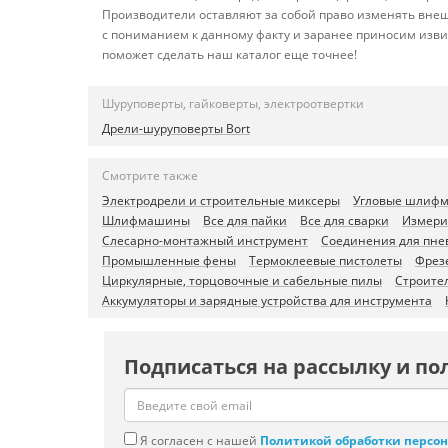
Производители оставляют за собой право изменять внеш
с пониманием к данному факту и заранее приносим изви
поможет сделать наш каталог еще точнее!
Шуруповерты, гайковерты, электроотвертки
Дрели-шуруповерты Bort
Смотрите также
Электродрели и строительные миксеры
Угловые шлифм
Шлифмашины
Все для пайки
Все для сварки
Измери
Слесарно-монтажный инструмент
Соединения для пне
Промышленные фены
Термоклеевые пистолеты
Фрез
Циркулярные, торцовочные и сабельные пилы
Строите
Аккумуляторы и зарядные устройства для инструмента
Подписаться на рассылку и по
Я согласен с нашей
Политикой обработки персо