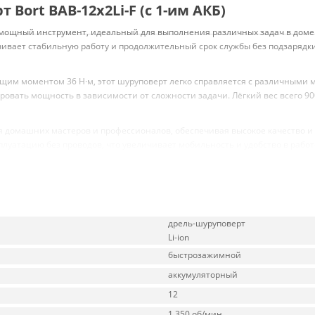
Bort BAB-12x2Li-F (с 1-им АКБ)
 мощный инструмент, идеальный для выполнения различных задач в доме ил
чивает стабильную работу и продолжительный срок службы без подзарядки.
им моментом 36 Н·м, этот шуруповерт легко справляется с различными ма
овать мощность в зависимости от сложности задачи. Лёгкий вес всего 900
ля домашних мастеров и профессионалов, обеспечивая высокое качество и
луатацию без проводов, что увеличивает мобильность и удобство в работ
дрель-шуруповерт
Li-ion
быстрозажимной
аккумуляторный
12
1 350 об/мин