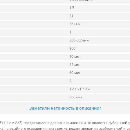
1.5
21
36 Н·м
1
350 об/мин
900
10 мм
25 мм
60 мин
2
1 АКБ 1.5 Ач
обойма
Заметили неточность в описании?
 (с 1-им АКБ) предоставлена для ознакомления и не является публичной о
вка), студийного освещения при съемке, редактирования изображений и р