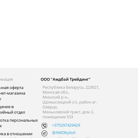
рмация
ООО "Амдбай Трейдинг"
Республика Беларусь, 223021,
чная оферта
Минская обл.,
нет-магазина
Минский р-н.,
y
Щомыслицкий с/с, район аг.
ение в
Озерцо,
Меньковский тракт, дом 2,
тийный отдел
помещение 533
отка персональных
+375297429429
х
@AMDbybot
ика в отношении