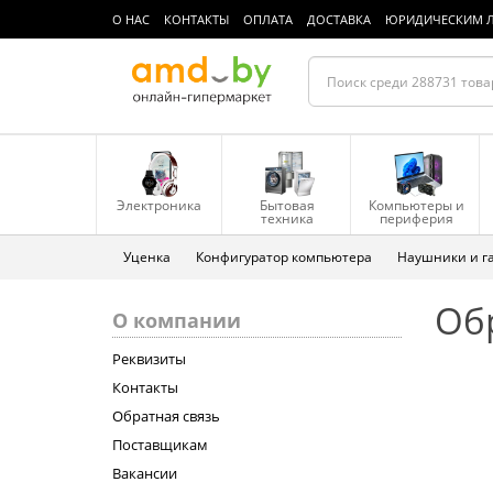
О НАС
КОНТАКТЫ
ОПЛАТА
ДОСТАВКА
ЮРИДИЧЕСКИМ 
Электроника
Бытовая
Компьютеры и
техника
периферия
Уценка
Конфигуратор компьютера
Наушники и г
Об
О компании
Реквизиты
Контакты
Обратная связь
Поставщикам
Вакансии