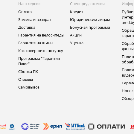
Наш сервис
Спецпредложения
Инфо
Оплата
Кредит
Публи
Интер
Замена и возврат
Юридическим лицам
amd.b
Доставка
Бонусная программа
Обращ
Гарантия на велосипеды
Акции
гаран
Гарантия на шины
Уценка
Обраб
данны
Как совершить покупку
Полит
Программа "Гарантия
обраб
Плюс"
Полож
Сборка ПК
видео
Отзывы
Серви
Самовывоз
Новос
Обзо