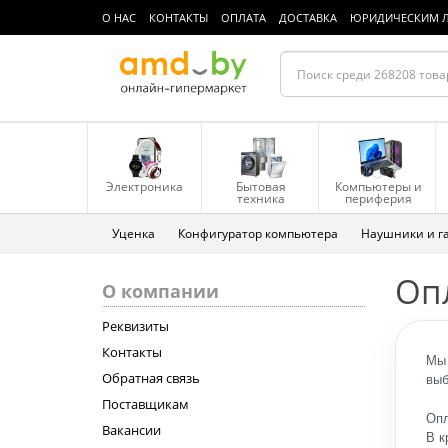
О НАС
КОНТАКТЫ
ОПЛАТА
ДОСТАВКА
ЮРИДИЧЕСКИМ 
Электроника
Бытовая
Компьютеры и
техника
периферия
Уценка
Конфигуратор компьютера
Наушники и г
Оп
О компании
Реквизиты
Контакты
Мы 
Обратная связь
выб
Поставщикам
Опл
Вакансии
В к