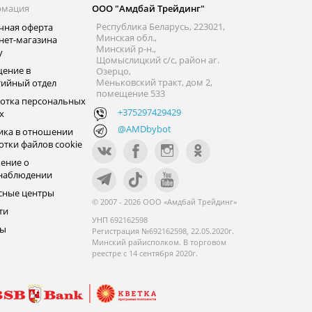
рмация
ООО "Амдбай Трейдинг"
Республика Беларусь, 223021,
чная оферта
Минская обл.,
нет-магазина
Минский р-н.,
y
Щомыслицкий с/с, район аг.
ение в
Озерцо,
Меньковский тракт, дом 2,
тийный отдел
помещение 533
отка персональных
+375297429429
х
@AMDbybot
ика в отношении
отки файлов cookie
ение о
наблюдении
сные центры
© 2007 - 2026 ООО «Амдбай Трейдинг»
ти
УНП 692162598
ры
Регистрация №692162598, 22.05.2020г.
Минский райисполком. В торговом
реестре с 14 сентября 2020г.