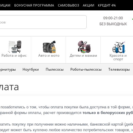
ЛИЦАМ
БОНУСНАЯ ПРОГРАММА
САМОВЫВОЗ
АКЦИИ
КРЕДИТ 4%
09:00-21:00
БЕЗ ВЫХОДНЫХ
Работа и офис
Авто и мото
Детям и мамам
Красота и
спорт
арнитуры
Ноутбуки
Пылесосы
Роботы-пылесосы
Телевизоры
лата
позаботились о том, чтобы оплата покупки была доступна в той форме,
ранной формы оплаты, расчет производится
только в белорусских ру
атить покупку при получении можно наличными, банковской картой (дебе
редит может быть куплено любое количество потребительских товаров, 