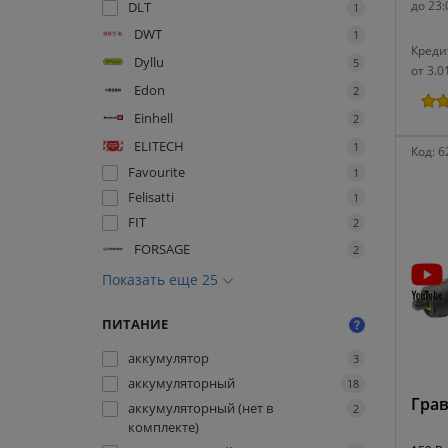
до 23:
DLT
1
DWT
1
Креди
Dyllu
5
от 3.0
Edon
2
Einhell
2
ELITECH
1
Код:
6
Favourite
1
Felisatti
1
FIT
2
FORSAGE
2
Показать еще 25
ПИТАНИЕ
аккумулятор
3
аккумуляторный
18
Грав
аккумуляторный (нет в
2
комплекте)