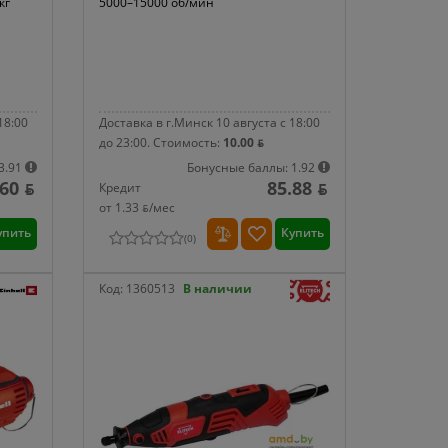
кг
5000–15000 об/мин
18:00
Доставка в г.Минск 10 августа с 18:00
до 23:00.
Стоимость:
10.00 ƃ
3.91
Бонусные баллы: 1.92
60 ƃ
85.88 ƃ
Кредит
от 1.33 ƃ/мec
упить
Купить
(
0
)
Код:
1360513
В наличии