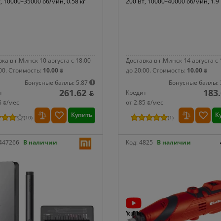
, 10000–35000 об/мин, 0.58 кг
200 Вт, 10000–40000 об/мин, 1.9 
ка в г.Минск 10 августа с 18:00
Доставка в г.Минск 14 августа с 
00.
Стоимость:
10.00 ƃ
до 20:00.
Стоимость:
10.00 ƃ
Бонусные баллы: 5.87
Бонусные баллы: 
261.62 ƃ
183.
т
Кредит
6 ƃ/мec
от 2.85 ƃ/мec
Купить
К
(
10
)
(
1
)
447266
В наличии
Код:
4825
В наличии