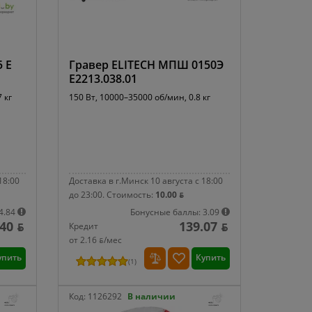
5 E
Гравер ELITECH МПШ 0150Э
E2213.038.01
 кг
150 Вт, 10000–35000 об/мин, 0.8 кг
18:00
Доставка в г.Минск 10 августа с 18:00
до 23:00.
Стоимость:
10.00 ƃ
4.84
Бонусные баллы: 3.09
40 ƃ
139.07 ƃ
Кредит
от 2.16 ƃ/мec
упить
Купить
(
1
)
Код:
1126292
В наличии