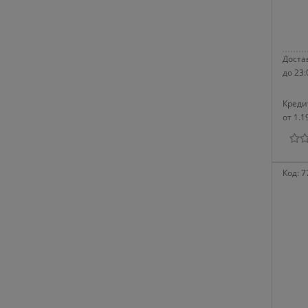
Достав
до 23:
Креди
от 1.1
Код:
7