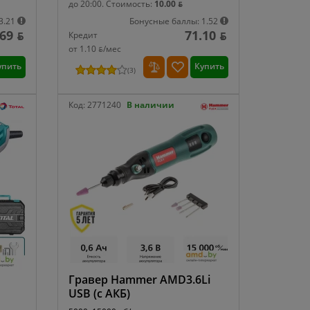
до 20:00.
Стоимость:
10.00 ƃ
3.21
Бонусные баллы: 1.52
69 ƃ
71.10 ƃ
Кредит
от 1.10 ƃ/мec
упить
Купить
(
3
)
Код:
2771240
В наличии
Гравер Hammer AMD3.6Li
USB (с АКБ)