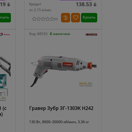
19 ƃ
138.53 ƃ
Кредит
от 2.15 ƃ/мec
упить
Купить
(
0
)
Код:
68533
В наличии
 (с
Гравер Зубр ЗГ-130ЭК H242
а)
130 Вт, 8000–30000 об/мин, 3.36 кг