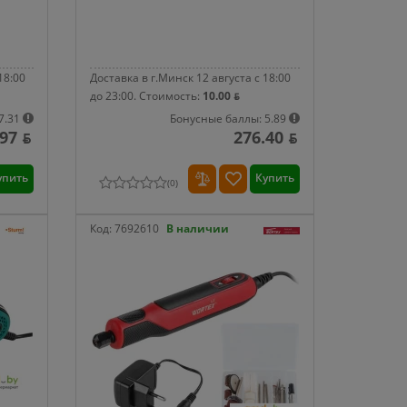
18:00
Доставка в г.Минск 12 августа с 18:00
до 23:00.
Стоимость:
10.00 ƃ
7.31
Бонусные баллы: 5.89
97 ƃ
276.40 ƃ
упить
Купить
(
0
)
Код:
7692610
В наличии