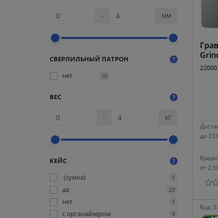
-
мм
Грав
Gri
СВЕРЛИЛЬНЫЙ ПАТРОН
22000 
нет
10
ВЕС
-
кг
Достав
до 23:
Креди
КЕЙС
от 2.5
(сумка)
1
да
23
нет
7
Код:
5
с органайзером
9