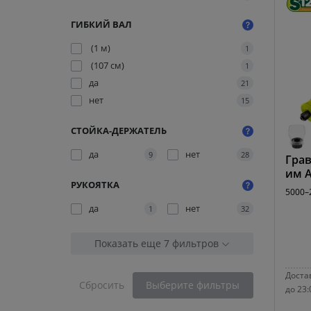
ГИБКИЙ ВАЛ
(1 м)
1
(107 см)
1
да
21
нет
15
СТОЙКА-ДЕРЖАТЕЛЬ
да
нет
9
28
Грав
им А
РУКОЯТКА
5000–2
да
нет
1
32
Показать еще 7 фильтров
Достав
Сбросить
Выберите фильтры
до 23: