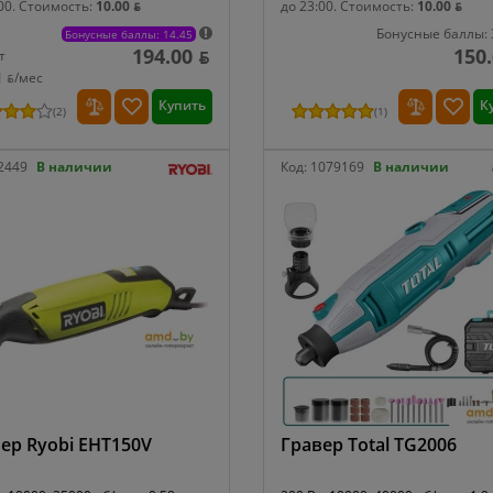
00.
Стоимость:
10.00 ƃ
до 23:00.
Стоимость:
10.00 ƃ
Бонусные баллы: 
Бонусные баллы: 14.45
194.00 ƃ
150.
т
1 ƃ/мec
Купить
К
(
2
)
(
1
)
2449
В наличии
Код:
1079169
В наличии
ер Ryobi EHT150V
Гравер Total TG2006