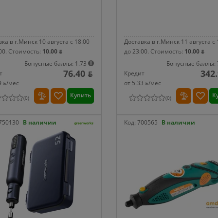
ка в г.Минск 10 августа с 18:00
Доставка в г.Минск 11 августа с 
00.
Стоимость:
10.00 ƃ
до 23:00.
Стоимость:
10.00 ƃ
Бонусные баллы: 1.73
Бонусные баллы: 
76.40 ƃ
342.
т
Кредит
9 ƃ/мec
от 5.33 ƃ/мec
Купить
К
(
0
)
(
0
)
750130
В наличии
Код:
700565
В наличии