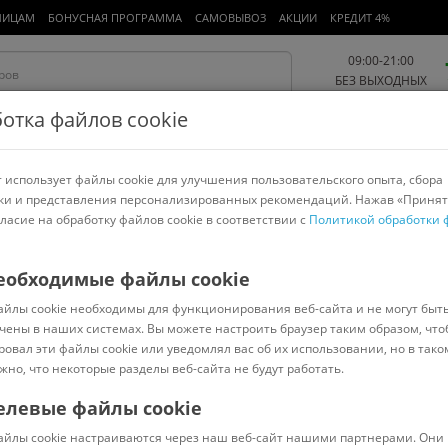
ЛИЦАМ
БОНУСНАЯ ПРОГРАММА
САМОВЫВОЗ
АКЦИИ
КРЕДИТ 4%
09:00-21:00
БЕЗ ВЫХОДНЫХ
отка файлов cookie
 использует файлы cookie для улучшения пользовательского опыта, сбора
Работа и офис
Авто и мото
Детям и мамам
Красота и
спорт
ки и представления персонализированных рекомендаций. Нажав «Принят
гласие на обработку файлов cookie в соответствии с
Политикой обработки 
арнитуры
Ноутбуки
Пылесосы
Роботы-пылесосы
Телевизоры
еобходимые файлы cookie
айлы cookie необходимы для функционирования веб-сайта и не могут быт
чены в наших системах. Вы можете настроить браузер таким образом, что
ровал эти файлы cookie или уведомлял вас об их использовании, но в тако
уляторные
жно, что некоторые разделы веб-сайта не будут работать.
елевые файлы cookie
Сортировать:
Популярные
айлы cookie настраиваются через наш веб-сайт нашими партнерами. Они 