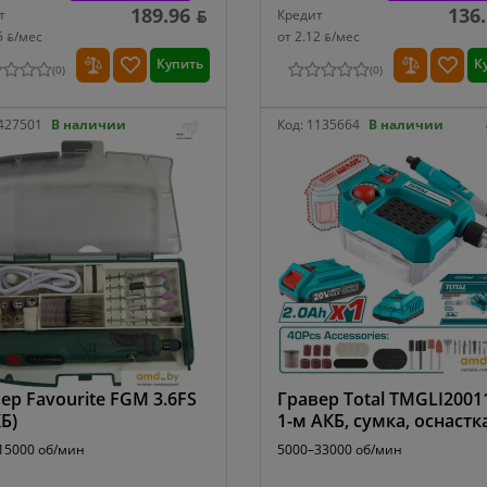
189.96 ƃ
136.
т
Кредит
5 ƃ/мec
от 2.12 ƃ/мec
Купить
К
(
0
)
(
0
)
427501
В наличии
Код:
1135664
В наличии
ер Favourite FGM 3.6FS
Гравер Total TMGLI20011
КБ)
1-м АКБ, сумка, оснастк
15000 об/мин
5000–33000 об/мин