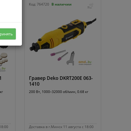
Код:
764720
В наличии
ринять
1
Гравер Deko DKRT200E 063-
1410
кг
200 Вт, 1000–32000 об/мин, 0.68 кг
18:00
Доставка в г.Минск 11 августа с 18:00