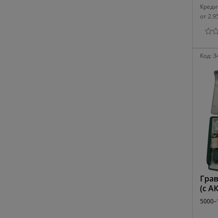
Креди
от 2.9
Код:
3
Грав
(с А
5000–