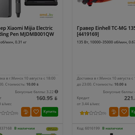
ер Xiaomi Mijia Electric
Гравер Einhell TC-MG 13
nding Pen MJDMB001QW
[4419169]
об/мин, 0.31 кг
135 Вт, 10000–35000 об/мин, 0.67
ка в г.Минск 10 августа с 18:00
Доставка в г.Минск 10 августа с 
00.
Стоимость:
10.00 ƃ
до 23:00.
Стоимость:
10.00 ƃ
Бонусные баллы: 3.22
Бонусные баллы: 
160.95 ƃ
221.
т
Кредит
0 ƃ/мec
от 3.44 ƃ/мec
Купить
К
(
0
)
(
5
)
337168
В наличии
Код:
6016199
В наличии