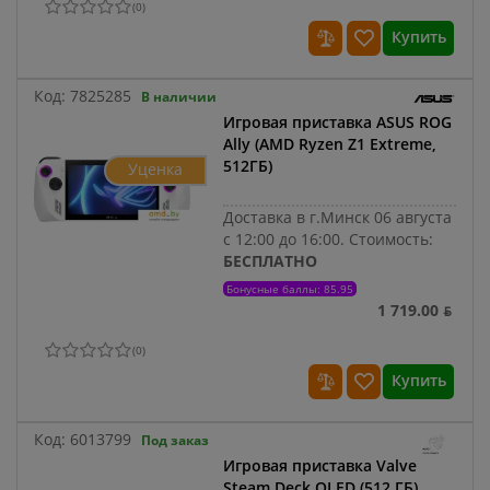
(
0
)
Купить
Код:
7825285
В наличии
Игровая приставка ASUS ROG
Ally (AMD Ryzen Z1 Extreme,
512ГБ)
Уценка
Доставка в г.Минск 06 августа
с 12:00 до 16:00.
Стоимость:
БЕСПЛАТНО
Бонусные баллы: 85.95
1 719.00 ƃ
(
0
)
Купить
Код:
6013799
Под заказ
Игровая приставка Valve
Steam Deck OLED (512 ГБ)