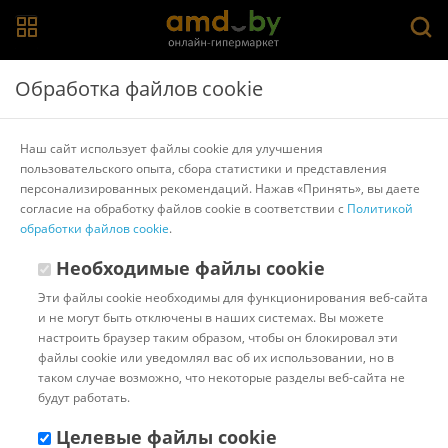
Главная
>
Каталог товаров
>
Игровые приставки
Обработка файлов cookie
Игровые приставки
Наш сайт использует файлы cookie для улучшения
пользовательского опыта, сбора статистики и представления
Популярные
Сортировать:
персонализированных рекомендаций. Нажав «Принять», вы даете
согласие на обработку файлов cookie в соответствии с
Политикой
Код:
1142341
В наличии
обработки файлов cookie
.
Игровая приставка ASUS ROG
Ally (AMD Ryzen Z1 Extreme,
Необходимые файлы cookie
512ГБ)
Эти файлы cookie необходимы для функционирования веб-сайта
и не могут быть отключены в наших системах. Вы можете
Доставка в г.Минск 06 августа
настроить браузер таким образом, чтобы он блокировал эти
с 12:00 до 16:00.
Стоимость:
файлы cookie или уведомлял вас об их использовании, но в
БЕСПЛАТНО
таком случае возможно, что некоторые разделы веб-сайта не
Бонусные баллы: 100.00
будут работать.
2 214.00 ƃ
Целевые файлы cookie