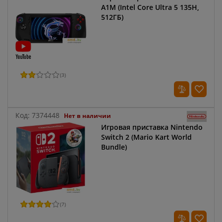
A1M (Intel Core Ultra 5 135H,
512ГБ)
(
3
)
Код:
7374448
Нет в наличии
Игровая приставка Nintendo
Switch 2 (Mario Kart World
Bundle)
(
7
)