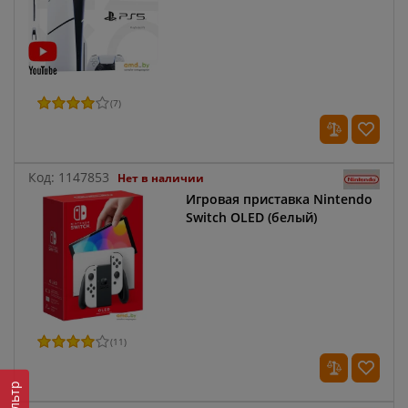
(
7
)
Код:
1147853
Нет в наличии
Игровая приставка Nintendo
Switch OLED (белый)
(
11
)
Фильтр