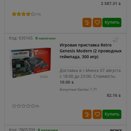
2 587.31 ƃ
(
10
)
Купить
Код:
635165
В наличии
Игровая приставка Retro
Genesis Modern (2 проводных
геймпада, 300 игр)
Доставка в г.Минск 07 августа
с 18:00 до 23:00.
Стоимость:
10.00 ƃ
Бонусные баллы: 1.71
82.16 ƃ
(
0
)
Купить
Код:
7805709
В наличии