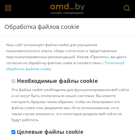
Главная
>
Каталог товаров
>
Звуковые карты
>
UGreen
Обработка файлов cookie
USB аудиоадаптер Ugreen CM129 40964
Наш сайт использует файлы cookie для улучшения
пользовательского опыта, сбора статистики и представления
Другие товары UGreen
персонализированных рекомендаций. Нажав «Принять», вы даете
согласие на обработку файлов cookie в соответствии с
Политикой
обработки файлов cookie
.
Необходимые файлы cookie
Эти файлы cookie необходимы для функционирования веб-сайта
и не могут быть отключены в наших системах. Вы можете
настроить браузер таким образом, чтобы он блокировал эти
файлы cookie или уведомлял вас об их использовании, но в
таком случае возможно, что некоторые разделы веб-сайта не
будут работать.
Целевые файлы cookie