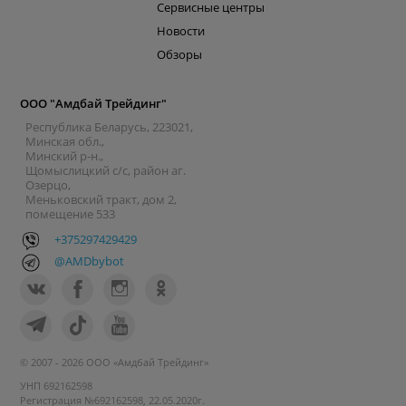
Сервисные центры
Новости
Обзоры
ООО "Амдбай Трейдинг"
Республика Беларусь, 223021,
Минская обл.,
Минский р-н.,
Щомыслицкий с/с, район аг.
Озерцо,
Меньковский тракт, дом 2,
помещение 533
+375297429429
@AMDbybot
© 2007 - 2026 ООО «Амдбай Трейдинг»
УНП 692162598
Регистрация №692162598, 22.05.2020г.