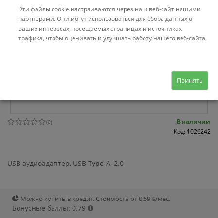
Эти файлы cookie настраиваются через наш веб-сайт нашими
партнерами. Они могут использоваться для сбора данных о
ваших интересах, посещаемых страницах и источниках
трафика, чтобы оценивать и улучшать работу нашего веб-сайта.
Принять
В наличии
(
0
)
Код: 1026242
USB аудиоадаптер, USB Type-A, 2.0
Можно купить в кредит. Стоимость от 0.59 ƃ/мec.
Бонусные баллы: 0.79