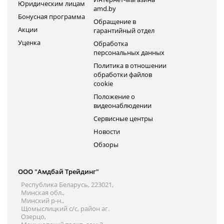
Юридическим лицам
amd.by
Бонусная программа
Обращение в
Акции
гарантийный отдел
Уценка
Обработка
персональных данных
Политика в отношении
обработки файлов
cookie
Положение о
видеонаблюдении
Сервисные центры
Новости
Обзоры
ООО "Амдбай Трейдинг"
Республика Беларусь, 223021,
Минская обл.,
Минский р-н.,
Щомыслицкий с/с, район аг.
Озерцо,