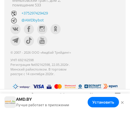
Меньковский тракт, дом 2,
помещение 533
+375297429429
@AMDbybot
© 2007 - 2026 ООО «Амдбай Трейдинг»
УНП 692162598
Регистрация №692162598, 22.05.2020г.
Минский райисполком. В торговом
реестре с 14 сентября 2020г.
AMD.BY
Номер телефона работников местных
×
Установить
Меню
Корзина
Избранное
Сравнение
Войти
Лучше работает в приложении
исполнительных и распорядительных органов по
месту государственной регистрации ООО «Амдбай
Трейдинг», уполномоченных рассматривать
обращения покупателей: +375 17 270-35-26,
Руководитель отдела: Макриденко Ирина