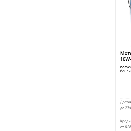
Мото
10W-
полус
бензи
Достав
до 23:
Креди
от 6.3