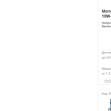
Мото
10W-
полус
бензи
Достав
до 23:
Креди
от 1.7
Код:
4