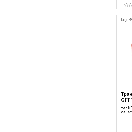
Код:
4
Тран
GFT 
тип К
синтет