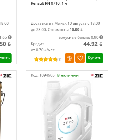
Renault RN 0710, 1 л
18:00
Доставка в г.Минск 10 августа с 18:00
до 23:00.
Стоимость:
10.00 ƃ
1.65
Бонусные баллы: 0.90
.50 ƃ
44.92 ƃ
Кредит
от 0.70 ƃ/мec
упить
Купить
(
1
)
Код:
1094905
В наличии