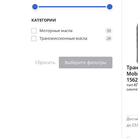
КАТЕГОРИИ
Моторные масла
33
Трансмиссионные масла
29
Сбросить
Выберите фильтры
Тран
Mobi
1562
тип К
синтет
Достав
до 23: