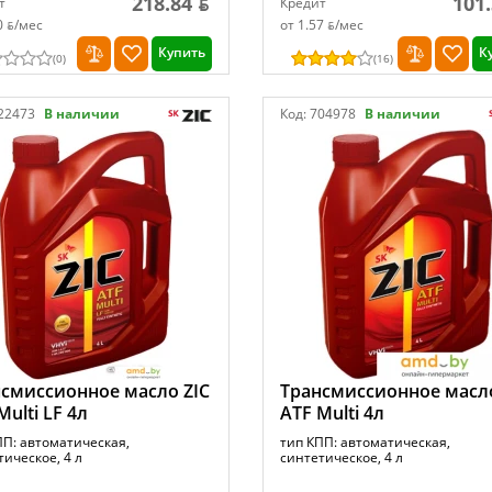
218.84 ƃ
101.
т
Кредит
0 ƃ/мec
от 1.57 ƃ/мec
Купить
К
(
0
)
(
16
)
22473
В наличии
Код:
704978
В наличии
смиссионное масло ZIC
Трансмиссионное масло
Multi LF 4л
ATF Multi 4л
ПП: автоматическая,
тип КПП: автоматическая,
ическое, 4 л
синтетическое, 4 л