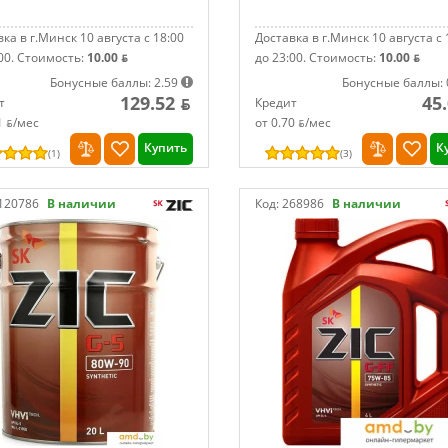
ка в г.Минск 10 августа с 18:00
Доставка в г.Минск 10 августа с 
00.
Стоимость:
10.00 ƃ
до 23:00.
Стоимость:
10.00 ƃ
Бонусные баллы: 2.59
Бонусные баллы: 
129.52 ƃ
45
т
Кредит
1 ƃ/мec
от 0.70 ƃ/мec
Купить
К
(
1
)
(
3
)
120786
В наличии
Код:
268986
В наличии