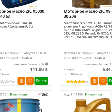
рное масло ZIC X5000
Моторное масло ZIC X9
40 6л
30 20л
интетическое, 10W-40,
синтетическое, 5W-30, бензино
новый/дизельный, 6 л
дизельный, допуски: ACEA A3/B3
ACEA A3/B4; BMW Longlife-01; GM
025; MB 229.5; Renault RN 0700; R
RN 0710; VW 502 00; VW 505 00, 2
ка в г.Минск 10 августа с 18:00
Доставка в г.Минск 10 августа с 
00.
Стоимость:
10.00 ƃ
до 23:00.
Стоимость:
10.00 ƃ
Бонусные баллы: 2.32
Бонусные баллы: 1
111.00 ƃ
534.
т
Кредит
2 ƃ/мec
от 8.30 ƃ/мec
Купить
К
(
0
)
(
5
)
57501
В наличии
Код:
1111906
В наличии