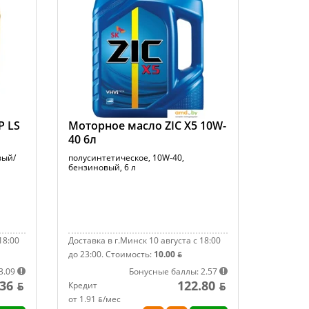
P LS
Моторное масло ZIC X5 10W-
40 6л
вый/
полусинтетическое, 10W-40,
бензиновый, 6 л
18:00
Доставка в г.Минск 10 августа с 18:00
до 23:00.
Стоимость:
10.00 ƃ
3.09
Бонусные баллы: 2.57
36 ƃ
122.80 ƃ
Кредит
от 1.91 ƃ/мec