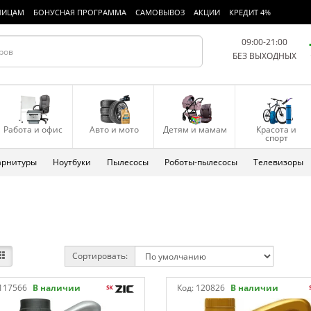
ЛИЦАМ
БОНУСНАЯ ПРОГРАММА
САМОВЫВОЗ
АКЦИИ
КРЕДИТ 4%
09:00-21:00
БЕЗ ВЫХОДНЫХ
Работа и офис
Авто и мото
Детям и мамам
Красота и
спорт
арнитуры
Ноутбуки
Пылесосы
Роботы-пылесосы
Телевизоры
Сортировать:
117566
В наличии
Код:
120826
В наличии