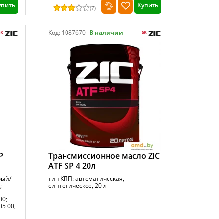
упить
Купить
(
7
)
Код:
1087670
В наличии
P
Трансмиссионное масло ZIC
ATF SP 4 20л
вый/
тип КПП: автоматическая,
;
синтетическое, 20 л
B
00;
05 00,