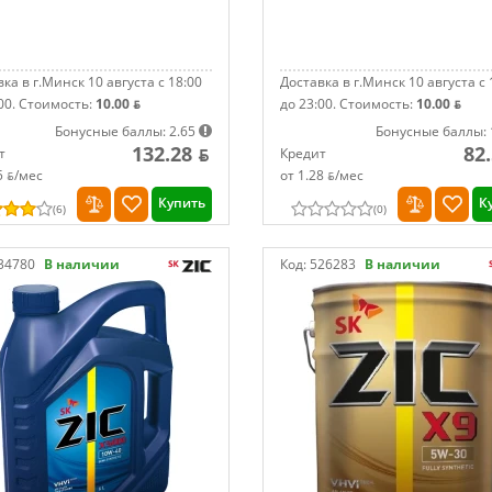
ка в г.Минск 10 августа с 18:00
Доставка в г.Минск 10 августа с 
00.
Стоимость:
10.00 ƃ
до 23:00.
Стоимость:
10.00 ƃ
Бонусные баллы: 2.65
Бонусные баллы: 
132.28 ƃ
82
т
Кредит
5 ƃ/мec
от 1.28 ƃ/мec
Купить
К
(
6
)
(
0
)
34780
В наличии
Код:
526283
В наличии