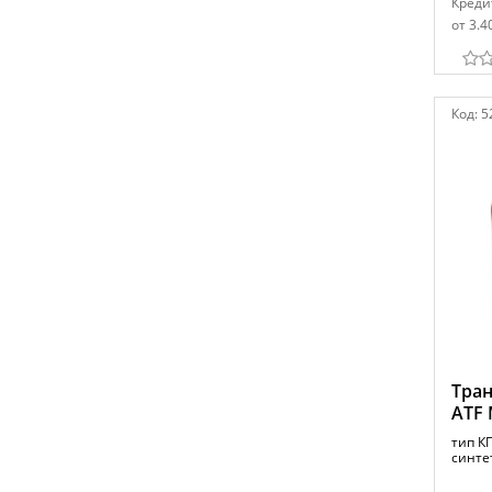
Креди
от 3.4
Код:
5
Тран
ATF 
тип К
синтет