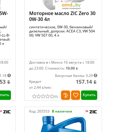
 5W-
Моторное масло ZIC Zero 30
0W-30 4л
вый/
синтетическое, 0W-30, бензиновый/
;
дизельный, допуски: ACEA C3; VW 504
-LL-B-
00; VW 507 00, 4 л
enault
0 л
18:00
Доставка в г.Минск 10 августа с 18:00
до 23:00.
Стоимость:
10.00 ƃ
1.18
Бонусные баллы: 3.29
53 ƃ
157.14 ƃ
Кредит
от 2.44 ƃ/мec
упить
Купить
(
0
)
Код:
265553
В наличии