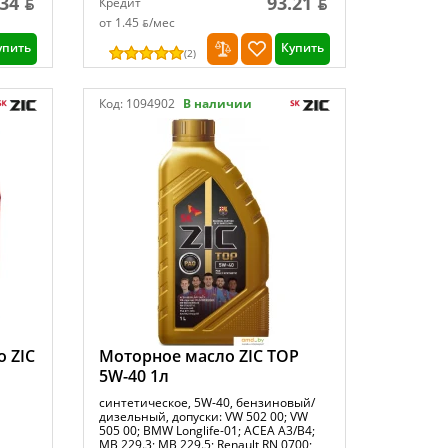
34 ƃ
93.21 ƃ
Кредит
от 1.45 ƃ/мec
упить
Купить
(
2
)
Код:
1094902
В наличии
 ZIC
Моторное масло ZIC TOP
5W-40 1л
синтетическое, 5W-40, бензиновый/
дизельный, допуски: VW 502 00; VW
505 00; BMW Longlife-01; ACEA A3/B4;
MB 229.3; MB 229.5; Renault RN 0700;