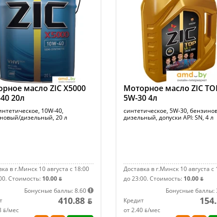
рное масло ZIC X5000
Моторное масло ZIC TO
40 20л
5W-30 4л
интетическое, 10W-40,
синтетическое, 5W-30, бензино
новый/дизельный, 20 л
дизельный, допуски API: SN, 4 л
ка в г.Минск 10 августа с 18:00
Доставка в г.Минск 10 августа с 
00.
Стоимость:
10.00 ƃ
до 23:00.
Стоимость:
10.00 ƃ
Бонусные баллы: 8.60
Бонусные баллы: 
410.88 ƃ
154.
т
Кредит
8 ƃ/мec
от 2.40 ƃ/мec