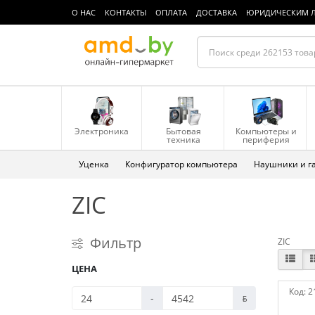
О НАС
КОНТАКТЫ
ОПЛАТА
ДОСТАВКА
ЮРИДИЧЕСКИМ 
Электроника
Бытовая
Компьютеры и
техника
периферия
Уценка
Конфигуратор компьютера
Наушники и г
ZIC
Фильтр
ZIC
ЦЕНА
Код:
2
-
ƃ