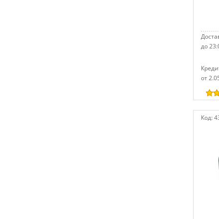
Достав
до 23:
Креди
от 2.0
Код:
4