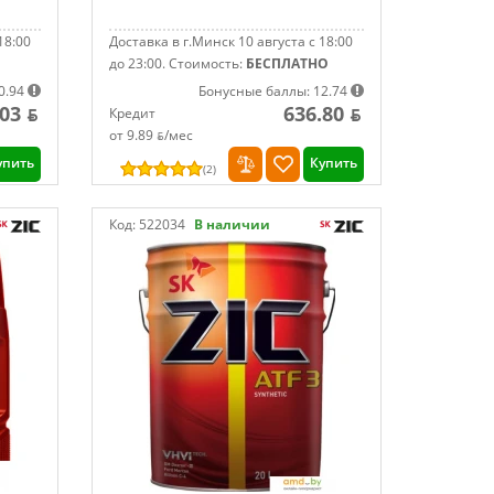
18:00
Доставка в г.Минск 10 августа с 18:00
до 23:00.
Стоимость:
БЕСПЛАТНО
0.94
Бонусные баллы: 12.74
.03 ƃ
636.80 ƃ
Кредит
от 9.89 ƃ/мec
упить
Купить
(
2
)
Код:
522034
В наличии