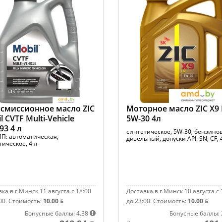
смиссионное масло ZIC
Моторное масло ZIC X9 
l CVTF Multi-Vehicle
5W-30 4л
93 4 л
синтетическое, 5W-30, бензино
ПП: автоматическая,
дизельный, допуски API: SN; CF, 
ическое, 4 л
ка в г.Минск 11 августа с 18:00
Доставка в г.Минск 10 августа с 
00.
Стоимость:
10.00 ƃ
до 23:00.
Стоимость:
10.00 ƃ
Бонусные баллы: 4.38
Бонусные баллы: 