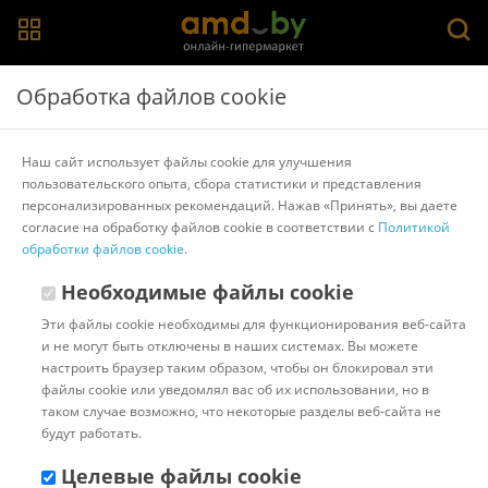
Главная
>
Каталог товаров
>
Журнальные столики и столы-
Обработка файлов cookie
трансформеры
>
Signal
Журнальный столик Signal Mystic B (черный/
Наш сайт использует файлы cookie для улучшения
золотой мат)
пользовательского опыта, сбора статистики и представления
персонализированных рекомендаций. Нажав «Принять», вы даете
согласие на обработку файлов cookie в соответствии с
Политикой
Другие товары Signal
обработки файлов cookie
.
Необходимые файлы cookie
Эти файлы cookie необходимы для функционирования веб-сайта
и не могут быть отключены в наших системах. Вы можете
настроить браузер таким образом, чтобы он блокировал эти
файлы cookie или уведомлял вас об их использовании, но в
таком случае возможно, что некоторые разделы веб-сайта не
будут работать.
Целевые файлы cookie