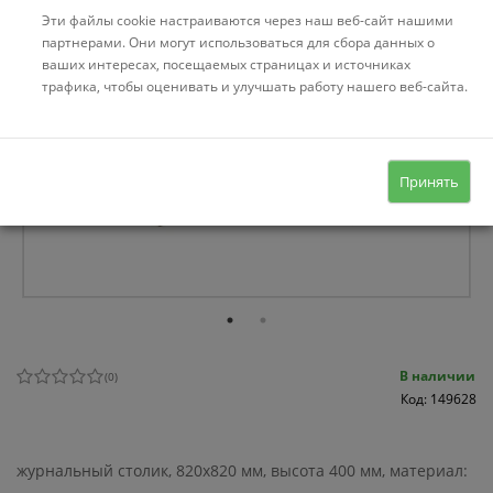
Эти файлы cookie настраиваются через наш веб-сайт нашими
партнерами. Они могут использоваться для сбора данных о
ваших интересах, посещаемых страницах и источниках
трафика, чтобы оценивать и улучшать работу нашего веб-сайта.
Принять
В наличии
(
0
)
Код: 149628
журнальный столик, 820x820 мм, высота 400 мм, материал: