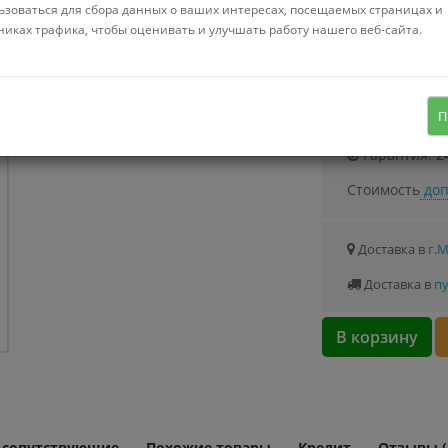
Можно купить
ьзоваться для сбора данных о ваших интересах, посещаемых страницах и
Стоимость от 8.
никах трафика, чтобы оценивать и улучшать работу нашего веб-сайта.
2.5", SATA 3.0 (6Gbps), 5400 об/мин,
буфер 128 МБ, технология SMR
Узнать о с
П
Гарантия: 2
Стоимость
доп
Доставка в
г.
Доставка в
пу
В корзину
и сопутствующие
Похожие товары
Кредит
Отзывы (