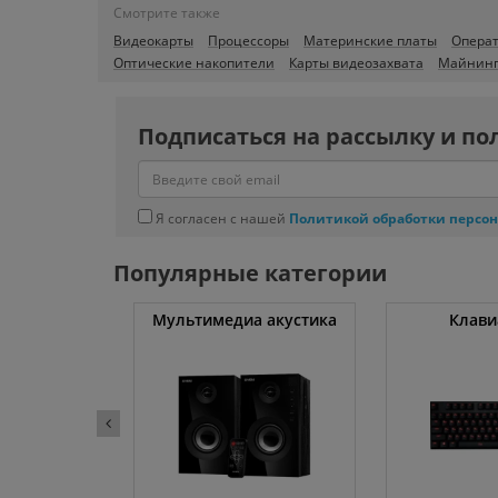
Смотрите также
Видеокарты
Процессоры
Материнские платы
Операт
Оптические накопители
Карты видеозахвата
Майнинг
Подписаться на рассылку и по
Я согласен с нашей
Политикой обработки персо
Популярные категории
уты
Мультимедиа акустика
Клави