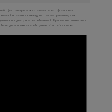
ой. Цвет товара может отличаться от фото из-за
азличий в оттенках между партиями производства.
домляя продавцов и потребителей. Просим вас отнестись
 благодарны вам за сообщение об ошибках — это