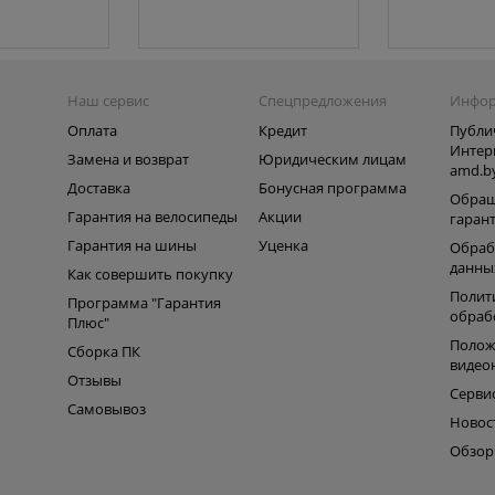
Наш сервис
Спецпредложения
Инфо
Оплата
Кредит
Публи
Интер
Замена и возврат
Юридическим лицам
amd.b
Доставка
Бонусная программа
Обращ
Гарантия на велосипеды
Акции
гаран
Гарантия на шины
Уценка
Обраб
данны
Как совершить покупку
Полит
Программа "Гарантия
обраб
Плюс"
Полож
Сборка ПК
видео
Отзывы
Серви
Самовывоз
Новос
Обзо