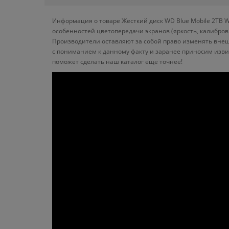
Информация о товаре Жесткий диск WD Blue Mobile 2TB W
особенностей цветопередачи экранов (яркость, калибро
Производители оставляют за собой право изменять внеш
с пониманием к данному факту и заранее приносим изви
поможет сделать наш каталог еще точнее!