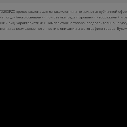
D20SPZX предоставлена для ознакомления и не является публичной оферт
вка), студийного освещения при съемке, редактирования изображений и р
ний вид, характеристики и комплектацию товара, предварительно не уве
нения за возможные неточности в описании и фотографиях товара. Будем