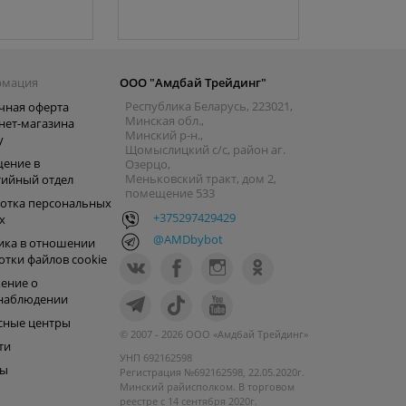
рмация
ООО "Амдбай Трейдинг"
Республика Беларусь, 223021,
чная оферта
Минская обл.,
нет-магазина
Минский р-н.,
y
Щомыслицкий с/с, район аг.
ение в
Озерцо,
Меньковский тракт, дом 2,
тийный отдел
помещение 533
отка персональных
+375297429429
х
@AMDbybot
ика в отношении
отки файлов cookie
ение о
наблюдении
сные центры
© 2007 - 2026 ООО «Амдбай Трейдинг»
ти
УНП 692162598
ры
Регистрация №692162598, 22.05.2020г.
Минский райисполком. В торговом
реестре с 14 сентября 2020г.