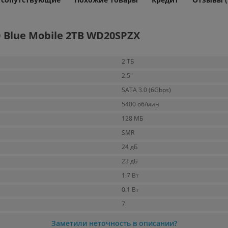
Blue Mobile 2TB WD20SPZX
2 ТБ
2.5"
SATA 3.0 (6Gbps)
5400 об/мин
128 МБ
SMR
24 дБ
23 дБ
1.7 Вт
0.1 Вт
7
Заметили неточность в описании?