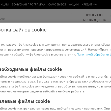
ЛИЦАМ
БОНУСНАЯ ПРОГРАММА
САМОВЫВОЗ
АКЦИИ
КРЕДИТ 4%
09:00-21:00
БЕЗ ВЫХОДНЫХ
отка файлов cookie
 использует файлы cookie для улучшения пользовательского опыта, сбора
Работа и офис
Авто и мото
Детям и мамам
Красота и
спорт
ки и представления персонализированных рекомендаций. Нажав «Принят
гласие на обработку файлов cookie в соответствии с
Политикой обработки 
арнитуры
Ноутбуки
Пылесосы
Роботы-пылесосы
Телевизоры
еобходимые файлы cookie
айлы cookie необходимы для функционирования веб-сайта и не могут быт
20SPZX
чены в наших системах. Вы можете настроить браузер таким образом, что
ровал эти файлы cookie или уведомлял вас об их использовании, но в тако
жно, что некоторые разделы веб-сайта не будут работать.
елевые файлы cookie
Под заказ
(
5
)
айлы cookie настраиваются через наш веб-сайт нашими партнерами. Они 
Код: 44265