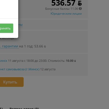
536.57 ƃ
 в кредит
33 ƃ/мec.
Бонусные баллы: 11.06
Юридическим лицам
нижении цены
ринять
4 месяца
. гарантии
на 1 год: 53.66 ƃ
Минск
11 августа с 18:00 до 23:00.
Стоимость:
10.00 ƃ
нкт самовывоза (г.Минск)
12 августа
Купить
5)
Вопрос-ответ (0)