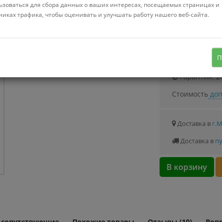
ьзоваться для сбора данных о ваших интересах, посещаемых страницах и
никах трафика, чтобы оценивать и улучшать работу нашего веб-сайта.
500 ГБ
Узнать о с
2.5", SATA 3.0 (6Gbps), 7200 об/мин,
П
буфер 64 МБ
Гарантия: 2
Стоимость
доп
Доставка в
г.
Доставка в
пу
В корзину
и сопутствующие
Похожие товары
Отзывы (10)
Вопр