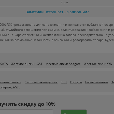
7 мм
Заметили неточность в описании?
00LPSX предоставлена для ознакомления и не является публичной офертой
вка), студийного освещения при съемке, редактирования изображений и р
ний вид, характеристики и комплектацию товара, предварительно не уве
нения за возможные неточности в описании и фотографиях товара. Будем
 SATA
Жесткие диски HGST
Жесткие диски Seagate
Жесткие диски WD
ивная память
Системы охлаждения
SSD
Корпуса
Блоки питания
З
 фермы, ASIC
лучить скидку до 10%