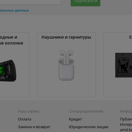
Подписаться
нальных данных
одные и
Наушники и гарнитуры
S
ые колонки
Наш сервис
Спецпредложения
Инфо
Оплата
Кредит
Публи
Интер
Замена и возврат
Юридическим лицам
amd.b