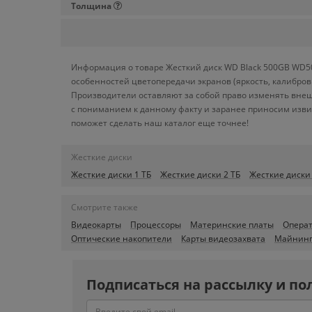
Толщина
Информация о товаре Жесткий диск WD Black 500GB WD50
особенностей цветопередачи экранов (яркость, калибро
Производители оставляют за собой право изменять внеш
с пониманием к данному факту и заранее приносим изви
поможет сделать наш каталог еще точнее!
Жесткие диски
Жесткие диски 1 ТБ
Жесткие диски 2 ТБ
Жесткие диски
Смотрите также
Видеокарты
Процессоры
Материнские платы
Операт
Оптические накопители
Карты видеозахвата
Майнинг
Подписаться на рассылку и по