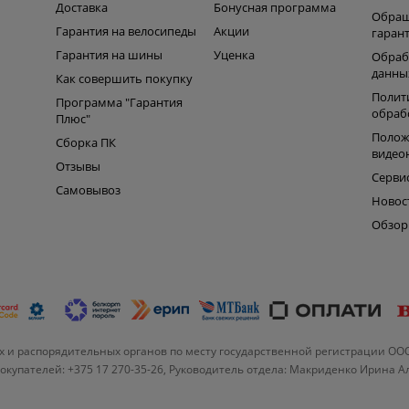
Доставка
Бонусная программа
Обращ
Гарантия на велосипеды
Акции
гаран
Гарантия на шины
Уценка
Обраб
данны
Как совершить покупку
Полит
Программа "Гарантия
обраб
Плюс"
Полож
Сборка ПК
видео
Отзывы
Серви
Самовывоз
Новос
Обзо
 и распорядительных органов по месту государственной регистрации ОО
купателей: +375 17 270-35-26, Руководитель отдела: Макриденко Ирина 