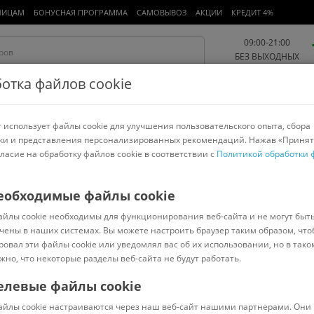
ЛИЦАМ
БОНУСНАЯ ПРОГРАММА
САМОВЫВОЗ
АКЦИИ
КРЕДИТ 4%
09:00-21:00
БЕЗ ВЫХОДНЫХ
отка файлов cookie
 использует файлы cookie для улучшения пользовательского опыта, сбора
Работа и офис
Авто и мото
Детям и мамам
Красота и
спорт
ки и представления персонализированных рекомендаций. Нажав «Принят
гласие на обработку файлов cookie в соответствии с
Политикой обработки 
арнитуры
Ноутбуки
Пылесосы
Роботы-пылесосы
Телевизоры
еобходимые файлы cookie
айлы cookie необходимы для функционирования веб-сайта и не могут быт
0LPSX
чены в наших системах. Вы можете настроить браузер таким образом, что
ровал эти файлы cookie или уведомлял вас об их использовании, но в тако
жно, что некоторые разделы веб-сайта не будут работать.
елевые файлы cookie
В наличии
(
10
)
айлы cookie настраиваются через наш веб-сайт нашими партнерами. Они 
Код: 558282