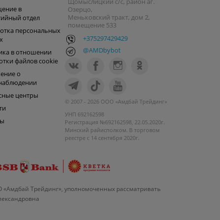
Щомыслицкий с/с, район аг.
ение в
Озерцо,
Меньковский тракт, дом 2,
тийный отдел
помещение 533
отка персональных
+375297429429
х
@AMDbybot
ика в отношении
отки файлов cookie
ение о
наблюдении
сные центры
© 2007 - 2026 ООО «Амдбай Трейдинг»
ти
УНП 692162598
ры
Регистрация №692162598, 22.05.2020г.
Минский райисполком. В торговом
реестре с 14 сентября 2020г.
О «Амдбай Трейдинг», уполномоченных рассматривать
Александровна