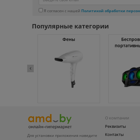
Я согласен с нашей
Политикой обработки персо
Популярные категории
жки
Фены
Беспров
портативн
О компании
Реквизиты
Контакты
Для установки приложения
наведите