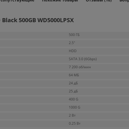
Black 500GB WD5000LPSX
500 ГБ
2.5"
HDD
SATA 3.0 (6Gbps)
7 200 об/мин
64 МБ
24 дБ
25 дБ
400 G
1000 G
2 Вт
0.25 Вт