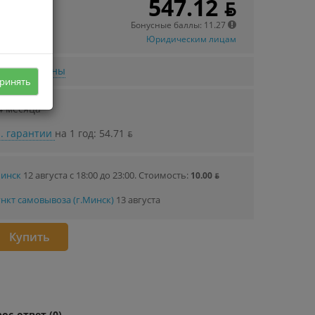
547.12 ƃ
Бонусные баллы: 11.27
Юридическим лицам
нижении цены
ринять
4 месяца
. гарантии
на 1 год: 54.71 ƃ
Минск
12 августа с 18:00 до 23:00.
Стоимость:
10.00 ƃ
нкт самовывоза (г.Минск)
13 августа
Купить
ос-ответ (0)