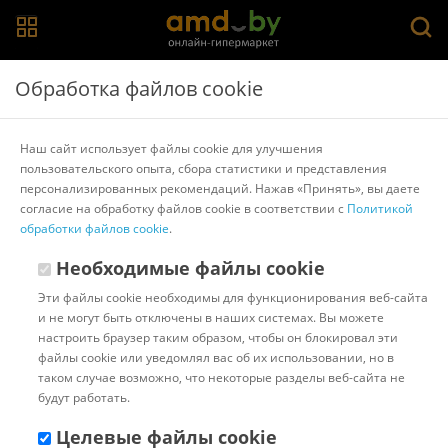
Главная
>
Каталог товаров
>
Жесткие диски
Обработка файлов cookie
Жесткие диски WD
Наш сайт использует файлы cookie для улучшения
пользовательского опыта, сбора статистики и представления
1 ТБ
2 ТБ
Sata
HGST
Seagate
WD
персонализированных рекомендаций. Нажав «Принять», вы даете
согласие на обработку файлов cookie в соответствии с
Политикой
Популярные
Сортировать:
обработки файлов cookie
.
Необходимые файлы cookie
Код:
653445
В наличии
Жесткий диск WD Blue 2TB
Эти файлы cookie необходимы для функционирования веб-сайта
WD20EZBX
и не могут быть отключены в наших системах. Вы можете
настроить браузер таким образом, чтобы он блокировал эти
файлы cookie или уведомлял вас об их использовании, но в
таком случае возможно, что некоторые разделы веб-сайта не
Доставка в г.Минск 10 августа
будут работать.
с 18:00 до 23:00.
Стоимость:
10.00 ƃ
Целевые файлы cookie
Бонусные баллы: 12.02