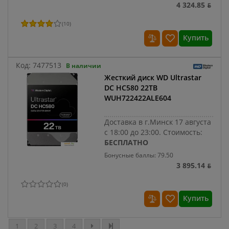
4 324.85 ƃ
(
10
)
Купить
Код:
7477513
В наличии
Жесткий диск WD Ultrastar
DC HC580 22TB
WUH722422ALE604
Доставка в г.Минск 17 августа
с 18:00 до 23:00.
Стоимость:
БЕСПЛАТНО
Бонусные баллы: 79.50
3 895.14 ƃ
(
0
)
Купить
1
2
3
4