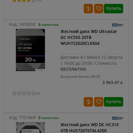
(
10
)
Купить
Код:
7476392
В наличии
Жесткий диск WD Ultrastar
DC HC555 20TB
WUH722020CLE604
Доставка в г.Минск 12 августа
с 18:00 до 23:00.
Стоимость:
БЕСПЛАТНО
Бонусные баллы: 80.87
3 963.47 ƃ
(
0
)
Купить
Код:
7751669
В наличии
Жесткий диск WD DC HC310
6TB HUS726T6TAL4200