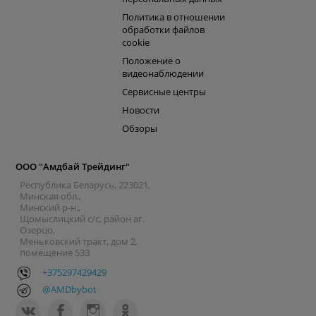
Политика в отношении
обработки файлов
cookie
Положение о
видеонаблюдении
Сервисные центры
Новости
Обзоры
ООО "Амдбай Трейдинг"
Республика Беларусь, 223021,
Минская обл.,
Минский р-н.,
Щомыслицкий с/с, район аг.
Озерцо,
Меньковский тракт, дом 2,
помещение 533
+375297429429
@AMDbybot