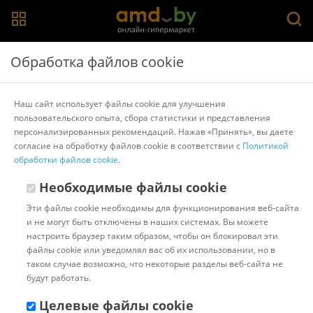
Главная
>
Каталог товаров
>
Жесткие диски
>
SEAGATE
Обработка файлов cookie
Жесткий диск Seagate Skyhawk Surveillance 1TB
ST1000VX012
Наш сайт использует файлы cookie для улучшения
пользовательского опыта, сбора статистики и представления
персонализированных рекомендаций. Нажав «Принять», вы даете
Другие товары SEAGATE
согласие на обработку файлов cookie в соответствии с
Политикой
обработки файлов cookie
.
Необходимые файлы cookie
Эти файлы cookie необходимы для функционирования веб-сайта
и не могут быть отключены в наших системах. Вы можете
настроить браузер таким образом, чтобы он блокировал эти
файлы cookie или уведомлял вас об их использовании, но в
таком случае возможно, что некоторые разделы веб-сайта не
будут работать.
Целевые файлы cookie