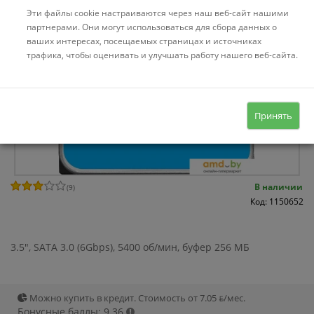
Эти файлы cookie настраиваются через наш веб-сайт нашими
партнерами. Они могут использоваться для сбора данных о
ваших интересах, посещаемых страницах и источниках
трафика, чтобы оценивать и улучшать работу нашего веб-сайта.
Принять
В наличии
(
9
)
Код: 1150652
3.5", SATA 3.0 (6Gbps), 5400 об/мин, буфер 256 МБ
Можно купить в кредит. Стоимость от 7.05 ƃ/мec.
Бонусные баллы: 9.36