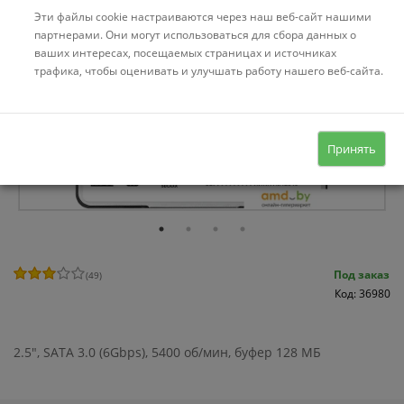
Эти файлы cookie настраиваются через наш веб-сайт нашими
партнерами. Они могут использоваться для сбора данных о
ваших интересах, посещаемых страницах и источниках
трафика, чтобы оценивать и улучшать работу нашего веб-сайта.
Принять
Под заказ
(
49
)
Код: 36980
2.5", SATA 3.0 (6Gbps), 5400 об/мин, буфер 128 МБ