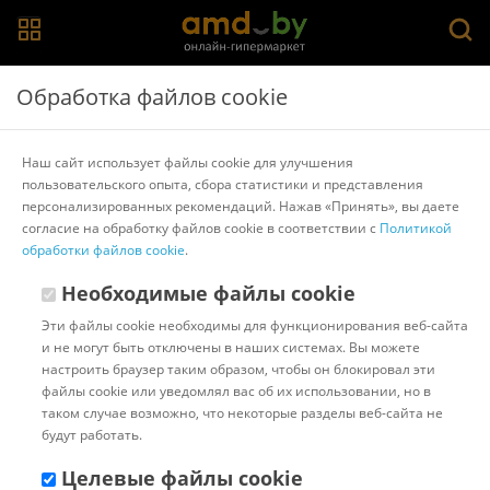
Главная
>
Каталог товаров
>
Жесткие диски
>
SEAGATE
Обработка файлов cookie
Жесткий диск Seagate Barracuda 2TB [ST2000LM015]
Наш сайт использует файлы cookie для улучшения
пользовательского опыта, сбора статистики и представления
Другие товары SEAGATE
персонализированных рекомендаций. Нажав «Принять», вы даете
согласие на обработку файлов cookie в соответствии с
Политикой
обработки файлов cookie
.
Необходимые файлы cookie
Эти файлы cookie необходимы для функционирования веб-сайта
и не могут быть отключены в наших системах. Вы можете
настроить браузер таким образом, чтобы он блокировал эти
файлы cookie или уведомлял вас об их использовании, но в
таком случае возможно, что некоторые разделы веб-сайта не
будут работать.
Целевые файлы cookie