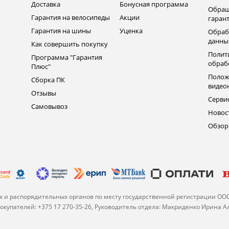
Доставка
Бонусная программа
Обращ
Гарантия на велосипеды
Акции
гаран
Гарантия на шины
Уценка
Обраб
данны
Как совершить покупку
Полит
Программа "Гарантия
обраб
Плюс"
Полож
Сборка ПК
видео
Отзывы
Серви
Самовывоз
Новос
Обзо
 и распорядительных органов по месту государственной регистрации ОО
купателей: +375 17 270-35-26, Руководитель отдела: Макриденко Ирина 