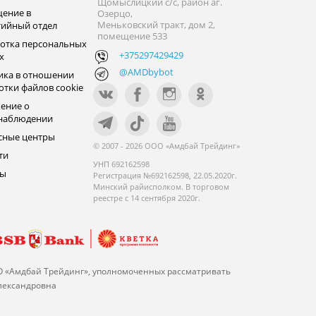
Щомыслицкий с/с, район аг.
ение в
Озерцо,
Меньковский тракт, дом 2,
тийный отдел
помещение 533
отка персональных
+375297429429
х
@AMDbybot
ика в отношении
отки файлов cookie
ение о
наблюдении
сные центры
© 2007 - 2026 ООО «Амдбай Трейдинг»
ти
УНП 692162598
ры
Регистрация №692162598, 22.05.2020г.
Минский райисполком. В торговом
реестре с 14 сентября 2020г.
О «Амдбай Трейдинг», уполномоченных рассматривать
Александровна