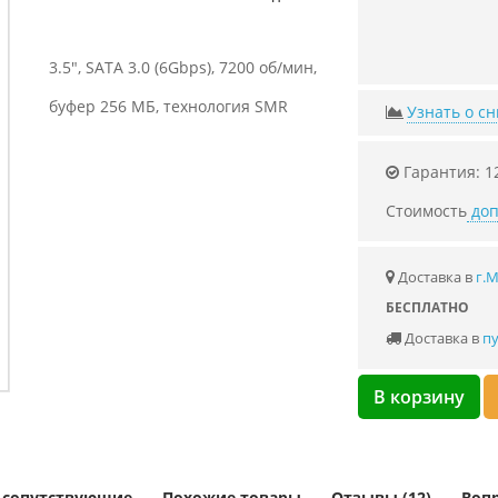
3.5", SATA 3.0 (6Gbps), 7200 об/мин,
буфер 256 МБ, технология SMR
Узнать о с
Гарантия: 1
Стоимость
доп
Доставка в
г.
БЕСПЛАТНО
Доставка в
пу
В корзину
и сопутствующие
Похожие товары
Отзывы (12)
Вопр