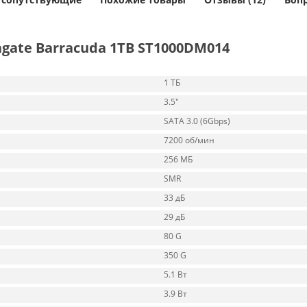
gate Barracuda 1TB ST1000DM014
1 ТБ
3.5"
SATA 3.0 (6Gbps)
7200 об/мин
256 МБ
SMR
33 дБ
29 дБ
80 G
350 G
5.1 Вт
3.9 Вт