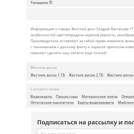
Толщина
Информация о товаре Жесткий диск Seagate Barracuda 1T
особенностей цветопередачи экранов (яркость, калибро
Производители оставляют за собой право изменять внеш
с пониманием к данному факту и заранее приносим изви
поможет сделать наш каталог еще точнее!
Жесткие диски
Жесткие диски 1 ТБ
Жесткие диски 2 ТБ
Жесткие диски
Смотрите также
Видеокарты
Процессоры
Материнские платы
Операт
Оптические накопители
Карты видеозахвата
Майнинг
Подписаться на рассылку и по