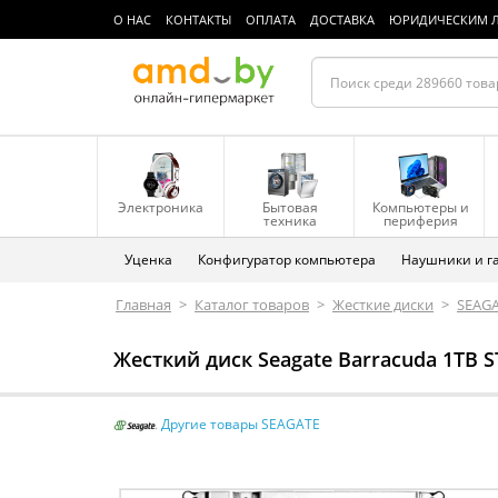
О НАС
КОНТАКТЫ
ОПЛАТА
ДОСТАВКА
ЮРИДИЧЕСКИМ 
Электроника
Бытовая
Компьютеры и
техника
периферия
Уценка
Конфигуратор компьютера
Наушники и г
Главная
>
Каталог товаров
>
Жесткие диски
>
SEAG
Жесткий диск Seagate Barracuda 1TB 
Другие товары SEAGATE