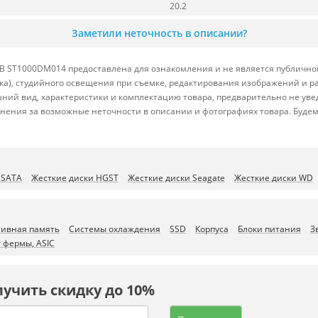
20.2
Заметили неточность в описании?
B ST1000DM014 предоставлена для ознакомления и не является публичной
вка), студийного освещения при съемке, редактирования изображений и р
ний вид, характеристики и комплектацию товара, предварительно не уве
нения за возможные неточности в описании и фотографиях товара. Будем
 SATA
Жесткие диски HGST
Жесткие диски Seagate
Жесткие диски WD
ивная память
Системы охлаждения
SSD
Корпуса
Блоки питания
З
 фермы, ASIC
лучить скидку до 10%