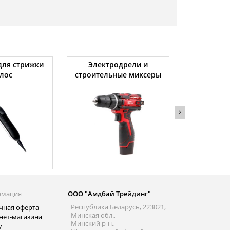
ля стрижки
Электродрели и
Автомоби
лос
строительные миксеры
рмация
ООО "Амдбай Трейдинг"
Республика Беларусь, 223021,
чная оферта
Минская обл.,
нет-магазина
Минский р-н.,
y