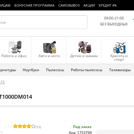
ЛИЦАМ
БОНУСНАЯ ПРОГРАММА
САМОВЫВОЗ
АКЦИИ
КРЕДИТ 4%
09:00-21:00
БЕЗ ВЫХОДНЫХ
Работа и офис
Авто и мото
Детям и мамам
Красота и
спорт
арнитуры
Ноутбуки
Пылесосы
Роботы-пылесосы
Телевизоры
ATE
ST1000DM014
Под заказ
(
12
)
Код: 1753799