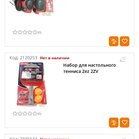
(
0
)
Код:
2120253
Нет в наличии
Набор для настольного
тенниса Zez 2ZV
(
0
)
Код:
7336644