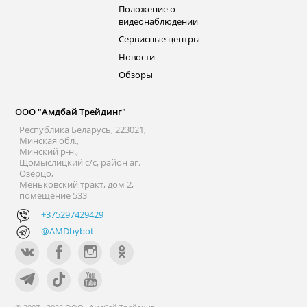
Положение о
видеонаблюдении
Сервисные центры
Новости
Обзоры
ООО "Амдбай Трейдинг"
Республика Беларусь, 223021,
Минская обл.,
Минский р-н.,
Щомыслицкий с/с, район аг.
Озерцо,
Меньковский тракт, дом 2,
помещение 533
+375297429429
@AMDbybot