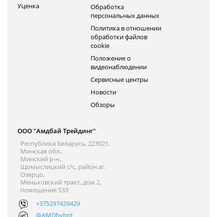
Уценка
Обработка
персональных данных
Политика в отношении
обработки файлов
cookie
Положение о
видеонаблюдении
Сервисные центры
Новости
Обзоры
ООО "Амдбай Трейдинг"
Республика Беларусь, 223021,
Минская обл.,
Минский р-н.,
Щомыслицкий с/с, район аг.
Озерцо,
Меньковский тракт, дом 2,
помещение 533
+375297429429
@AMDbybot