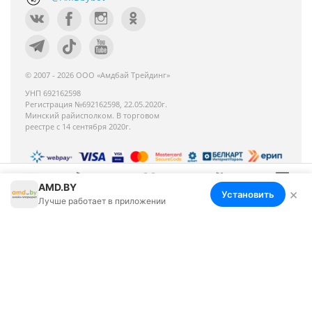
© 2007 - 2026 ООО «Амдбай Трейдинг»
УНП 692162598
Регистрация №692162598, 22.05.2020г.
Минский райисполком. В торговом
реестре с 14 сентября 2020г.
AMD.BY
Номер телефона работников местных
×
Установить
Меню
Корзина
Избранное
Сравнение
Войти
Лучше работает в приложении
исполнительных и распорядительных органов по
месту государственной регистрации ООО «Амдбай
Трейдинг», уполномоченных рассматривать
обращения покупателей: +375 17 270-35-26,
Руководитель отдела: Макриденко Ирина
Александровна