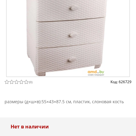
Код: 626729
(
0
)
размеры (д×ш×в):55×43×87.5 см, пластик, слоновая кость
Нет в наличии