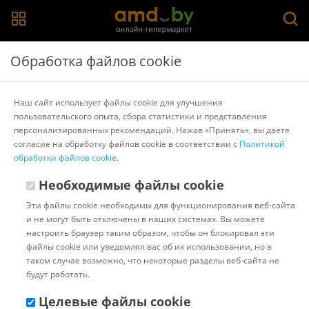
Главная
>
Каталог товаров
>
Веб-камеры
>
ExeGate
Обработка файлов cookie
Веб-камера ExeGate BlackView C525 HD Tripod
Наш сайт использует файлы cookie для улучшения
пользовательского опыта, сбора статистики и представления
Другие товары ExeGate
персонализированных рекомендаций. Нажав «Принять», вы даете
согласие на обработку файлов cookie в соответствии с
Политикой
обработки файлов cookie
.
Необходимые файлы cookie
Эти файлы cookie необходимы для функционирования веб-сайта
и не могут быть отключены в наших системах. Вы можете
настроить браузер таким образом, чтобы он блокировал эти
файлы cookie или уведомлял вас об их использовании, но в
таком случае возможно, что некоторые разделы веб-сайта не
будут работать.
Целевые файлы cookie