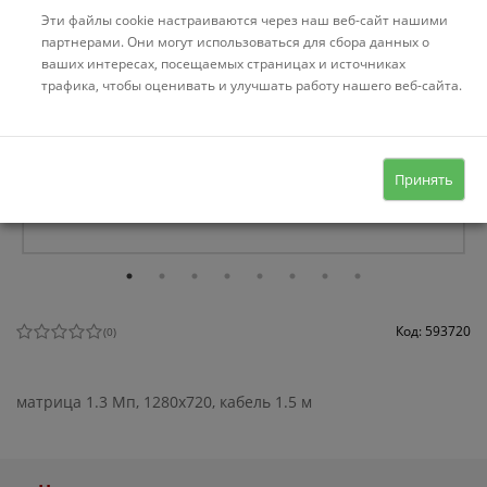
Эти файлы cookie настраиваются через наш веб-сайт нашими
партнерами. Они могут использоваться для сбора данных о
ваших интересах, посещаемых страницах и источниках
трафика, чтобы оценивать и улучшать работу нашего веб-сайта.
Принять
Код: 593720
(
0
)
матрица 1.3 Мп, 1280x720, кабель 1.5 м