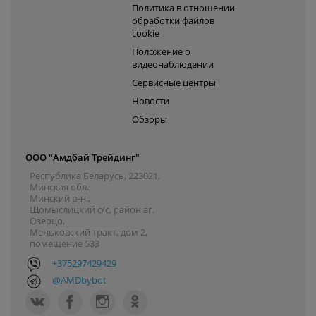
Политика в отношении
обработки файлов
cookie
Положение о
видеонаблюдении
Сервисные центры
Новости
Обзоры
ООО "Амдбай Трейдинг"
Республика Беларусь, 223021,
Минская обл.,
Минский р-н.,
Щомыслицкий с/с, район аг.
Озерцо,
Меньковский тракт, дом 2,
помещение 533
+375297429429
@AMDbybot