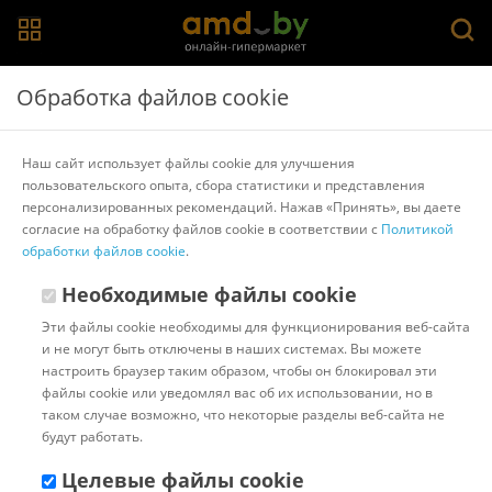
Главная
>
Каталог товаров
>
Кронштейны
Обработка файлов cookie
Кронштейны Wize в Бресте
Наш сайт использует файлы cookie для улучшения
пользовательского опыта, сбора статистики и представления
Dahua
Для камер видеонаблюдения
Для проекторов
персонализированных рекомендаций. Нажав «Принять», вы даете
Для телевизоров
Настенные
Настольные
Потолочные
согласие на обработку файлов cookie в соответствии с
Политикой
Electric Light
Hama
Kromax
Wize
обработки файлов cookie
.
Популярные
Сортировать:
Необходимые файлы cookie
Эти файлы cookie необходимы для функционирования веб-сайта
Код:
590574
В наличии
и не могут быть отключены в наших системах. Вы можете
Кронштейн Wize WTH140
настроить браузер таким образом, чтобы он блокировал эти
файлы cookie или уведомлял вас об их использовании, но в
таком случае возможно, что некоторые разделы веб-сайта не
будут работать.
Доставка в г.Минск 12 августа
Целевые файлы cookie
с 18:00 до 23:00.
Стоимость: