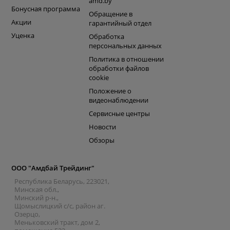
amd.by
Бонусная программа
Обращение в
Акции
гарантийный отдел
Уценка
Обработка
персональных данных
Политика в отношении
обработки файлов
cookie
Положение о
видеонаблюдении
Сервисные центры
Новости
Обзоры
ООО "Амдбай Трейдинг"
Республика Беларусь, 223021,
Минская обл.,
Минский р-н.,
Щомыслицкий с/с, район аг.
Озерцо,
Меньковский тракт, дом 2,