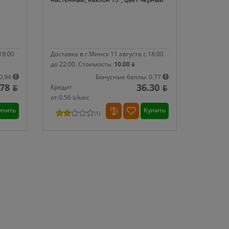
18:00
Доставка в г.Минск 11 августа с 18:00
до 22:00.
Стоимость:
10.00 ƃ
0.94
Бонусные баллы: 0.77
.78 ƃ
36.30 ƃ
Кредит
от 0.56 ƃ/мec
упить
Купить
(
1
)