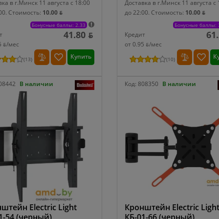
ка в г.Минск 11 августа с 18:00
Доставка в г.Минск 11 августа с 
00.
Стоимость:
10.00 ƃ
до 22:00.
Стоимость:
10.00 ƃ
Бонусные баллы: 2.33
Бонусные баллы: 
41.80 ƃ
61
т
Кредит
5 ƃ/мec
от 0.95 ƃ/мec
Купить
К
(
13
)
(
10
)
08442
В наличии
Код:
808350
В наличии
штейн Electric Light
Кронштейн Electric Ligh
1-54 (черный)
КБ-01-66 (черный)