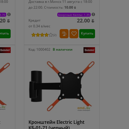
18:00
Доставка в г.Минск 11 августа с 18:00
до 22:00.
Стоимость:
10.00 ƃ
3.70
Бонусные баллы: 1.35
.20 ƃ
22.00 ƃ
Кредит
от 0.34 ƃ/мec
упить
Купить
(
2
)
Код:
1000402
В наличии
t
Кронштейн Electric Light
КБ-01-71 (черный)