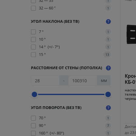
32 — 55 "
1
32 — 60 "
1
УГОЛ НАКЛОНА (БЕЗ ТВ)
7 °
1
10 °
1
14 ° (+/- 7°)
1
15 °
13
РАССТОЯНИЕ ОТ СТЕНЫ (ПОТОЛКА)
Крон
-
мм
КБ-0
насте
телеви
черн
УГОЛ ПОВОРОТА (БЕЗ ТВ)
70 °
1
90 °
7
Достав
до 23:
160 ° (+/- 80°)
1