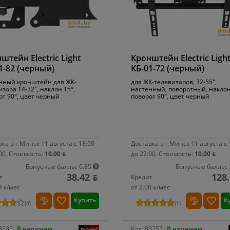
штейн Electric Light
Кронштейн Electric Ligh
1-82 (черный)
КБ-01-72 (черный)
нный кронштейн для ЖК-
для ЖК-телевизоров, 32-55",
зора 14-32", наклон 15°,
настенный, поворотный, наклон
от 90°, цвет черный
поворот 90°, цвет черный
ка в г.Минск 11 августа с 18:00
Доставка в г.Минск 11 августа с 
00.
Стоимость:
10.00 ƃ
до 22:00.
Стоимость:
10.00 ƃ
Бонусные баллы: 0.85
Бонусные баллы: 
38.42 ƃ
128.
т
Кредит
0 ƃ/мec
от 2.00 ƃ/мec
Купить
К
(
4
)
(
1
)
8235
В наличии
Код:
83257
В наличии