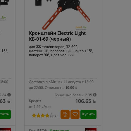
t
Кронштейн Electric Light
КБ-01-69 (черный)
для ЖК-телевизоров, 32-60",
 15°,
настенный, поворотный, наклон 15°,
поворот 90°, цвет черный
18:00
Доставка в г.Минск 11 августа с 18:00
до 22:00.
Стоимость:
10.00 ƃ
2.84
Бонусные баллы: 2.35
63 ƃ
106.65 ƃ
Кредит
от 1.66 ƃ/мec
упить
Купить
(
6
)
Код:
83256
В наличии