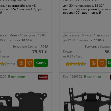
нный кронштейн для ЖК-
для ЖК-телевизоров, 13-32",
зора 32-52", наклон 15°, цвет
настенный, поворотный, наклон
ый
поворот 90°, цвет черный
ка в г.Минск 10 августа с 18:00
Доставка в г.Минск 11 августа с 
00.
Стоимость:
10.00 ƃ
до 22:00.
Стоимость:
10.00 ƃ
Бонусные баллы: 1.76
Бонусные баллы: 
79.61 ƃ
56
т
Кредит
4 ƃ/мec
от 0.87 ƃ/мec
Купить
К
(
9
)
(
1
)
3250
В наличии
Код:
1226752
В наличии