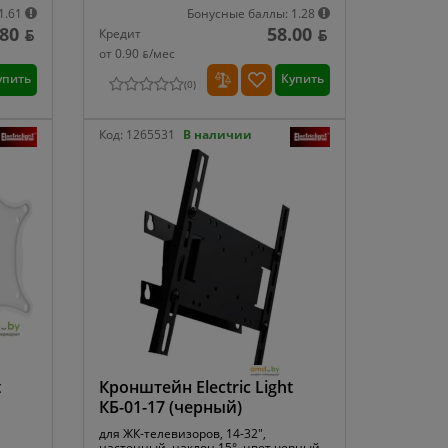
1.61
Бонусные баллы: 1.28
.80 ƃ
58.00 ƃ
Кредит
от 0.90 ƃ/мec
упить
Купить
(
0
)
Код:
1265531
В наличии
t
Кронштейн Electric Light
КБ-01-17 (черный)
для ЖК-телевизоров, 14-32",
настенный, наклон 15°, цвет черный