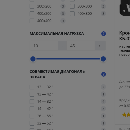
300x200
300x300
3
3
400x200
400x300
3
3
400x400
3
Крон
МАКСИМАЛЬНАЯ НАГРУЗКА
КБ-0
-
кг
насте
телеви
повор
СОВМЕСТИМАЯ ДИАГОНАЛЬ
ЭКРАНА
Достав
13 — 32 "
до 23:
2
13 — 42 "
1
Креди
14 — 32 "
4
от 0.6
14 — 42 "
3
26 — 55 "
1
32 — 52 "
1
Код:
1