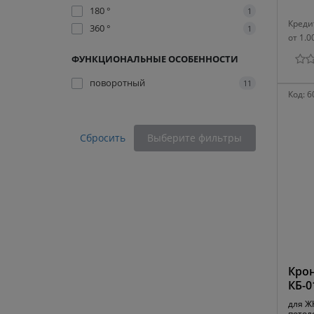
180 °
1
Креди
360 °
1
от 1.0
ФУНКЦИОНАЛЬНЫЕ ОСОБЕННОСТИ
поворотный
11
Код:
6
Сбросить
Выберите фильтры
Крон
КБ-0
для ЖК
потол