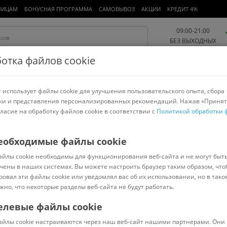
ЛИЦАМ
БОНУСНАЯ ПРОГРАММА
САМОВЫВОЗ
АКЦИИ
КРЕДИТ 4%
09:00-21:00
БЕЗ ВЫХОДНЫХ
отка файлов cookie
 использует файлы cookie для улучшения пользовательского опыта, сбора
Работа и офис
Авто и мото
Детям и мамам
Красота и
спорт
ки и представления персонализированных рекомендаций. Нажав «Принят
гласие на обработку файлов cookie в соответствии с
Политикой обработки 
арнитуры
Ноутбуки
Пылесосы
Роботы-пылесосы
Телевизоры
еобходимые файлы cookie
айлы cookie необходимы для функционирования веб-сайта и не могут быт
чены в наших системах. Вы можете настроить браузер таким образом, что
ровал эти файлы cookie или уведомлял вас об их использовании, но в тако
жно, что некоторые разделы веб-сайта не будут работать.
Для камер видеонаблюдения
Для проекторов
Для телевизоров
Нас
Kromax
Wize
елевые файлы cookie
Сортировать:
Популярные
айлы cookie настраиваются через наш веб-сайт нашими партнерами. Они 