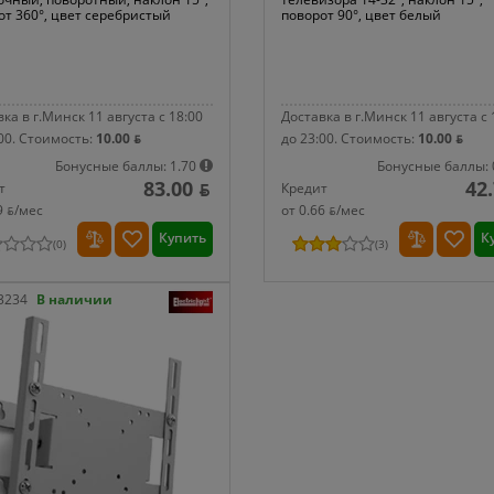
от 360°, цвет серебристый
поворот 90°, цвет белый
ка в г.Минск 11 августа с 18:00
Доставка в г.Минск 11 августа с 
00.
Стоимость:
10.00 ƃ
до 23:00.
Стоимость:
10.00 ƃ
Бонусные баллы: 1.70
Бонусные баллы: 
83.00 ƃ
42
т
Кредит
9 ƃ/мec
от 0.66 ƃ/мec
Купить
К
(
0
)
(
3
)
3234
В наличии