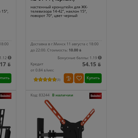
настенный кронштейн для ЖК-
 15°,
телевизора 14-42", наклон 15°,
поворот 70°, цвет черный
18:00
Доставка в г.Минск 11 августа с 18:00
до 22:00.
Стоимость:
10.00 ƃ
1.12
Бонусные баллы: 1.19
.17 ƃ
54.15 ƃ
Кредит
от 0.84 ƃ/мec
упить
Купить
(
3
)
Код:
83244
В наличии