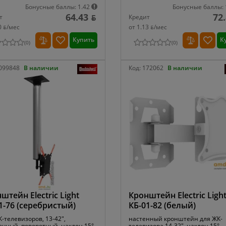
Бонусные баллы: 1.42
Бонусные баллы: 
64.43 ƃ
72
т
Кредит
0 ƃ/мec
от 1.13 ƃ/мec
Купить
К
(
0
)
(
0
)
099848
В наличии
Код:
172062
В наличии
штейн Electric Light
Кронштейн Electric Ligh
1-76 (серебристый)
КБ-01-82 (белый)
-телевизоров, 13-42",
настенный кронштейн для ЖК-
очный, поворотный, наклон 15°,
телевизора 14-32", наклон 15°,