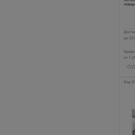
повор
Достав
до 22:
Креди
от 1.2
Код:
8