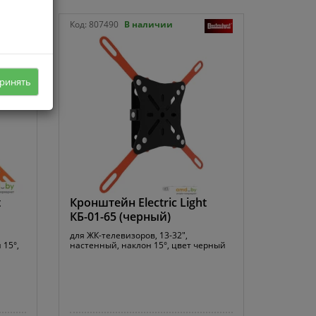
Код:
807490
В наличии
ринять
t
Кронштейн Electric Light
КБ-01-65 (черный)
для ЖК-телевизоров, 13-32",
 15°,
настенный, наклон 15°, цвет черный