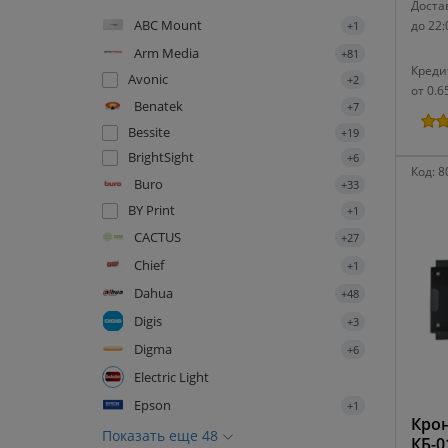
Достав
ABC Mount
до 22:
+1
Arm Media
+81
Креди
Avonic
+2
от 0.6
Benatek
+7
Bessite
+19
BrightSight
+6
Код:
8
Buro
+33
BY Print
+1
CACTUS
+27
Chief
+1
Dahua
+48
Digis
+3
Digma
+6
Electric Light
Epson
+1
Крон
Показать еще 48
КБ-0