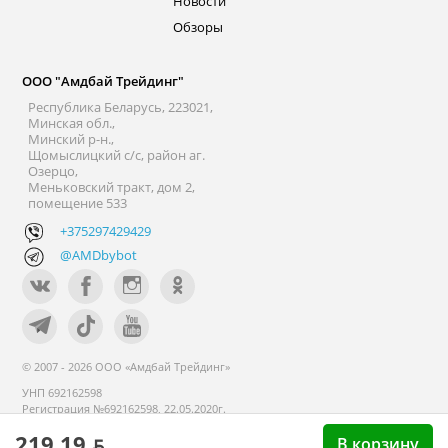
Новости
Обзоры
ООО "Амдбай Трейдинг"
Республика Беларусь, 223021,
Минская обл.,
Минский р-н.,
Щомыслицкий с/с, район аг.
Озерцо,
Меньковский тракт, дом 2,
помещение 533
+375297429429
@AMDbybot
© 2007 - 2026 ООО «Амдбай Трейдинг»
УНП 692162598
Регистрация №692162598, 22.05.2020г.
Минский райисполком. В торговом
219.19 ƃ
В корзину
реестре с 14 сентября 2020г.