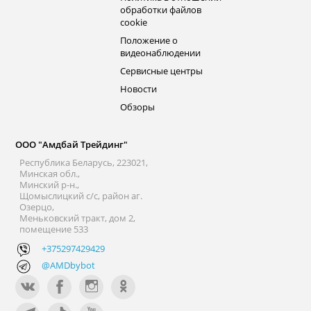
обработки файлов
cookie
Положение о
видеонаблюдении
Сервисные центры
Новости
Обзоры
ООО "Амдбай Трейдинг"
Республика Беларусь, 223021,
Минская обл.,
Минский р-н.,
Щомыслицкий с/с, район аг.
Озерцо,
Меньковский тракт, дом 2,
помещение 533
+375297429429
@AMDbybot