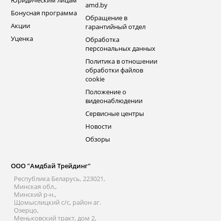
Юридическим лицам
amd.by
Бонусная программа
Обращение в
Акции
гарантийный отдел
Уценка
Обработка
персональных данных
Политика в отношении
обработки файлов
cookie
Положение о
видеонаблюдении
Сервисные центры
Новости
Обзоры
ООО "Амдбай Трейдинг"
Республика Беларусь, 223021,
Минская обл.,
Минский р-н.,
Щомыслицкий с/с, район аг.
Озерцо,
Меньковский тракт, дом 2,