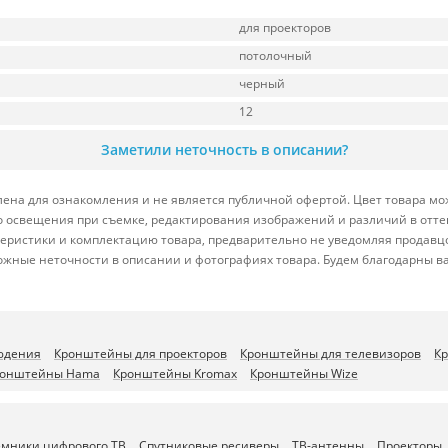
для проекторов
потолочный
черный
12
Заметили неточность в описании?
ена для ознакомления и не является публичной офертой. Цвет товара мож
ого освещения при съемке, редактирования изображений и различий в отт
теристики и комплектацию товара, предварительно не уведомляя продавц
ожные неточности в описании и фотографиях товара. Будем благодарны в
юдения
Кронштейны для проекторов
Кронштейны для телевизоров
К
ронштейны Hama
Кронштейны Kromax
Кронштейны Wize
мники цифрового ТВ
Спутниковые ресиверы
ТВ-антенны
Проекторы