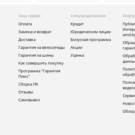
Наш сервис
Спецпредложения
Инфо
Оплата
Кредит
Публи
Интер
Замена и возврат
Юридическим лицам
amd.b
Доставка
Бонусная программа
Обращ
Гарантия на велосипеды
Акции
гаран
Гарантия на шины
Уценка
Обраб
данны
Как совершить покупку
Полит
Программа "Гарантия
обраб
Плюс"
Полож
Сборка ПК
видео
Отзывы
Серви
Самовывоз
Новос
Обзо