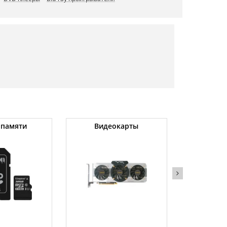
 памяти
Видеокарты
Угловые 
(бо