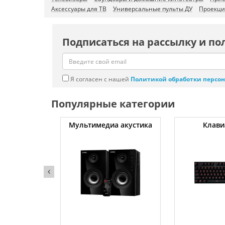
Аксессуары для ТВ
Универсальные пульты ДУ
Проекци
Подписаться на рассылку и по
Я согласен с нашей
Политикой обработки персо
Популярные категории
уты
Мультимедиа акустика
Клави