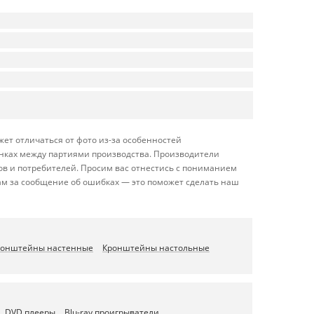
ет отличаться от фото из-за особенностей
енках между партиями производства. Производители
ов и потребителей. Просим вас отнестись с пониманием
ам за сообщение об ошибках — это поможет сделать наш
ронштейны настенные
Кронштейны настольные
DVD плееры
Blu-ray проигрыватели