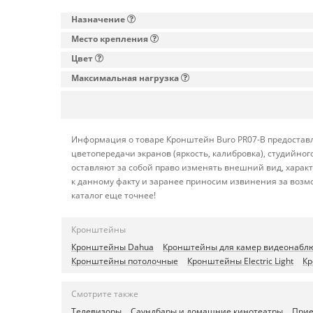
Назначение
Место крепления
Цвет
Максимальная нагрузка
Информация о товаре Кронштейн Buro PR07-B предоставл
цветопередачи экранов (яркость, калибровка), студийн
оставляют за собой право изменять внешний вид, харак
к данному факту и заранее приносим извинения за возм
каталог еще точнее!
Кронштейны
Кронштейны Dahua
Кронштейны для камер видеонабл
Кронштейны потолочные
Кронштейны Electric Light
К
Смотрите также
Телевизоры
Саундбары и домашние кинотеатры
Прие