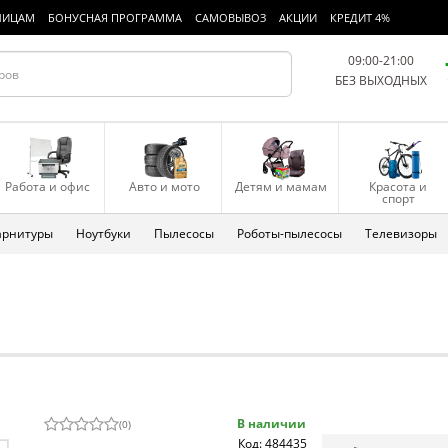
ЛИЦАМ
БОНУСНАЯ ПРОГРАММА
САМОВЫВОЗ
АКЦИИ
КРЕДИТ 4%
09:00-21:00
БЕЗ ВЫХОДНЫХ
Работа и офис
Авто и мото
Детям и мамам
Красота и
спорт
арнитуры
Ноутбуки
Пылесосы
Роботы-пылесосы
Телевизоры
В наличии
(
0
)
Код: 484435