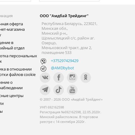
рмация
ООО "Амдбай Трейдинг"
Республика Беларусь, 223021,
чная оферта
Минская обл.,
нет-магазина
Минский р-н.,
y
Щомыслицкий с/с, район аг.
ение в
Озерцо,
Меньковский тракт, дом 2,
тийный отдел
помещение 533
отка персональных
+375297429429
х
@AMDbybot
ика в отношении
отки файлов cookie
ение о
наблюдении
сные центры
© 2007 - 2026 ООО «Амдбай Трейдинг»
ти
УНП 692162598
ры
Регистрация №692162598, 22.05.2020г.
Минский райисполком. В торговом
реестре с 14 сентября 2020г.