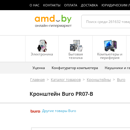
О НАС
КОНТАКТЫ
ОПЛАТА
ДОСТАВКА
ЮРИДИЧЕСКИМ 
Электроника
Бытовая
Компьютеры и
техника
периферия
Уценка
Конфигуратор компьютера
Наушники и г
Главная
>
Каталог товаров
>
Кронштейны
>
Buro
Кронштейн Buro PR07-B
Другие товары Buro