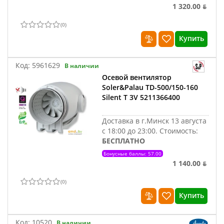
1 320.00 ƃ
(
0
)
Купить
Код:
5961629
В наличии
Осевой вентилятор
Soler&Palau TD-500/150-160
Silent T 3V 5211366400
Доставка в г.Минск 13 августа
с 18:00 до 23:00.
Стоимость:
БЕСПЛАТНО
Бонусные баллы: 57.00
1 140.00 ƃ
(
0
)
Купить
Код:
10520
В наличии