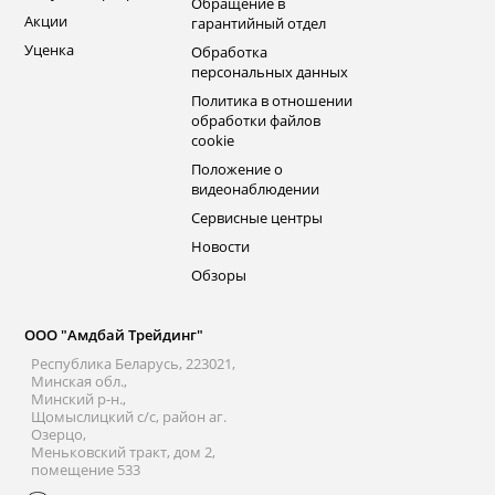
Обращение в
Акции
гарантийный отдел
Уценка
Обработка
персональных данных
Политика в отношении
обработки файлов
cookie
Положение о
видеонаблюдении
Сервисные центры
Новости
Обзоры
ООО "Амдбай Трейдинг"
Республика Беларусь, 223021,
Минская обл.,
Минский р-н.,
Щомыслицкий с/с, район аг.
Озерцо,
Меньковский тракт, дом 2,
помещение 533