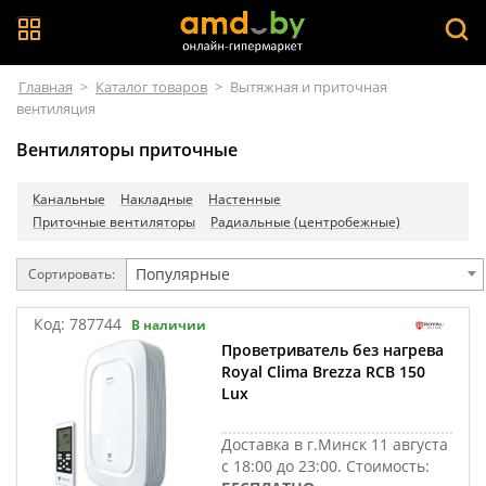
Главная
>
Каталог товаров
>
Вытяжная и приточная
вентиляция
Вентиляторы приточные
Канальные
Накладные
Настенные
Приточные вентиляторы
Радиальные (центробежные)
Популярные
Сортировать:
Код:
787744
В наличии
Проветриватель без нагрева
Royal Clima Brezza RCB 150
Lux
Доставка в г.Минск 11 августа
с 18:00 до 23:00.
Стоимость: