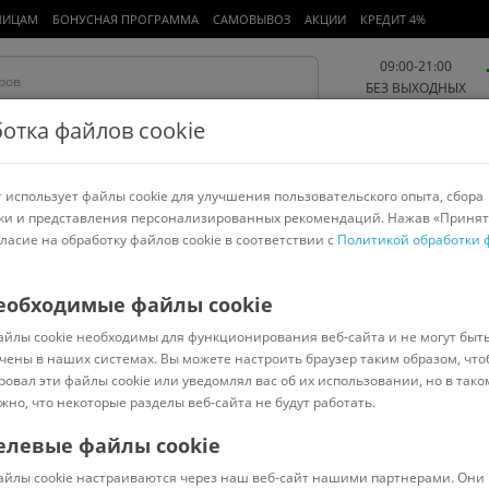
ЛИЦАМ
БОНУСНАЯ ПРОГРАММА
САМОВЫВОЗ
АКЦИИ
КРЕДИТ 4%
09:00-21:00
БЕЗ ВЫХОДНЫХ
отка файлов cookie
 использует файлы cookie для улучшения пользовательского опыта, сбора
Работа и офис
Авто и мото
Детям и мамам
Красота и
спорт
ки и представления персонализированных рекомендаций. Нажав «Принят
гласие на обработку файлов cookie в соответствии с
Политикой обработки 
арнитуры
Ноутбуки
Пылесосы
Роботы-пылесосы
Телевизоры
 вентиляция
>
Soler&Palau
еобходимые файлы cookie
айлы cookie необходимы для функционирования веб-сайта и не могут быт
nt-100 CZ Design [5210601800]
чены в наших системах. Вы можете настроить браузер таким образом, что
ровал эти файлы cookie или уведомлял вас об их использовании, но в тако
жно, что некоторые разделы веб-сайта не будут работать.
елевые файлы cookie
В наличии
(
16
)
айлы cookie настраиваются через наш веб-сайт нашими партнерами. Они 
Код: 55174