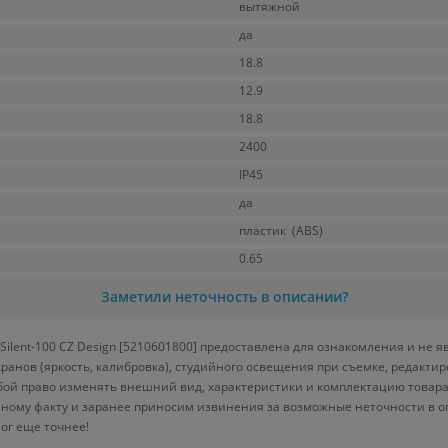
вытяжной
да
18.8
12.9
18.8
2400
IP45
да
пластик (ABS)
0.65
Заметили неточность в описании?
ilent-100 CZ Design [5210601800] предоставлена для ознакомления и не я
кранов (яркость, калибровка), студийного освещения при съемке, редакт
бой право изменять внешний вид, характеристики и комплектацию товара
нному факту и заранее приносим извинения за возможные неточности в о
ог еще точнее!