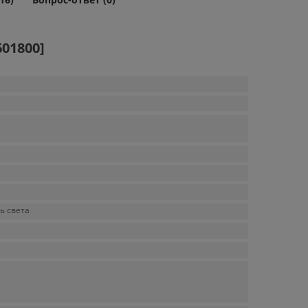
01800]
ь света