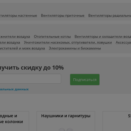
тиляторы настенные
Вентиляторы приточные
Вентиляторы радиальн
ажнители воздуха
Отопительные котлы
Вентиляторы и охладители воз
ели воздуха
Уничтожители насекомых, отпугиватели, ловушки
Аксессу
истителей и моек воздуха
Электрокамины и биокамины
лучить скидку до 10%
Подписаться
нальных данных
одные и
Наушники и гарнитуры
S
ые колонки