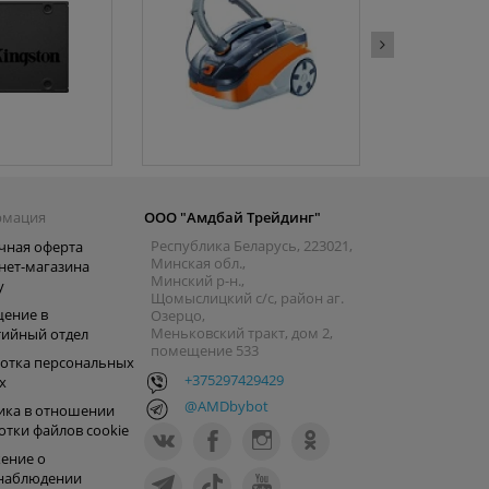
рмация
ООО "Амдбай Трейдинг"
Республика Беларусь, 223021,
чная оферта
Минская обл.,
нет-магазина
Минский р-н.,
y
Щомыслицкий с/с, район аг.
ение в
Озерцо,
Меньковский тракт, дом 2,
тийный отдел
помещение 533
отка персональных
+375297429429
х
@AMDbybot
ика в отношении
отки файлов cookie
ение о
наблюдении