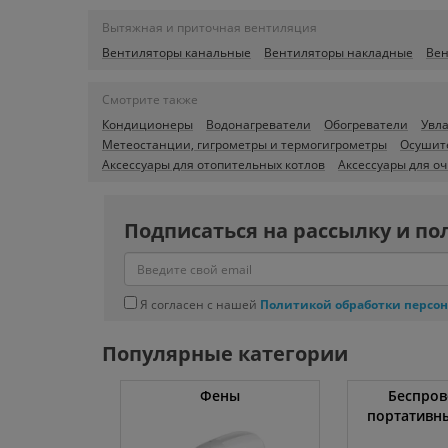
Вытяжная и приточная вентиляция
Вентиляторы канальные
Вентиляторы накладные
Вен
Смотрите также
Кондиционеры
Водонагреватели
Обогреватели
Увл
Метеостанции, гигрометры и термогигрометры
Осушит
Аксессуары для отопительных котлов
Аксессуары для оч
Подписаться на рассылку и по
Я согласен с нашей
Политикой обработки персо
Популярные категории
жки
Фены
Беспров
портативн