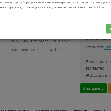
Можно купить
ьзоваться для сбора данных о ваших интересах, посещаемых страницах и
Стоимость от 4.
никах трафика, чтобы оценивать и улучшать работу нашего веб-сайта.
накладной осевой вентилятор,
потолочная/настенная установка,
Узнать о с
П
диаметр: 10 см, производительность:
Гарантия: 6
85 куб.м/ч, 8 Вт, отдельная кнопка
Стоимость
доп
или выключатель света, белый
Доставка в
г.
БЕСПЛАТНО
Доставка в
пу
В корзину
и сопутствующие
Похожие товары
Кредит
Отзывы (