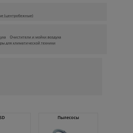
ые (центробежные)
духа
Очистители и мойки воздуха
ары для климатической техники
SD
Пылесосы
Оператив