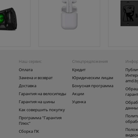
Наш сервис
Спецпредложения
Инфо
Оплата
Кредит
Публи
Интер
Замена и возврат
Юридическим лицам
amd.b
Доставка
Бонусная программа
Обращ
Гарантия на велосипеды
Акции
гаран
Гарантия на шины
Уценка
Обраб
данны
Как совершить покупку
Полит
Программа "Гарантия
обраб
Плюс"
Полож
Сборка ПК
видео