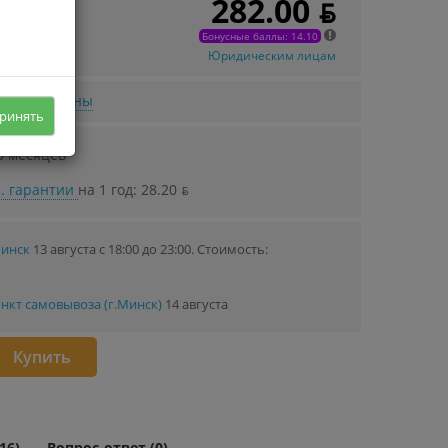
282.00 ƃ
 в кредит
38 ƃ/мec.
Бонусные баллы: 14.10
Юридическим лицам
нижении цены
ринять
0 месяцев
. гарантии
на 1 год: 28.20 ƃ
Минск
13 августа с 18:00 до 23:00.
Стоимость:
нкт самовывоза (г.Минск)
14 августа
Купить
16)
Вопрос-ответ (0)