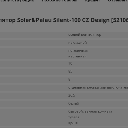
р Soler&Palau Silent-100 CZ Design [52106
осевой вентилятор
накладной
потолочная
настенная
10
85
8
отдельная кнопка или выключател
26.5
белый
бытовой: ванная комната
туалет
кухня