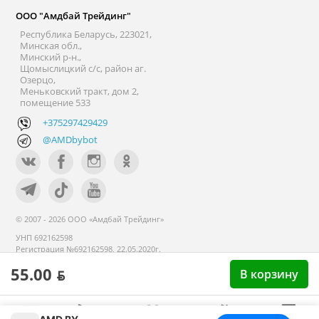
ООО "Амдбай Трейдинг"
Республика Беларусь, 223021,
Минская обл.,
Минский р-н.,
Щомыслицкий с/с, район аг.
Озерцо,
Меньковский тракт, дом 2,
помещение 533
+375297429429
@AMDbybot
© 2007 - 2026 ООО «Амдбай Трейдинг»
УНП 692162598
Регистрация №692162598, 22.05.2020г.
Минский райисполком. В торговом
55.00 ƃ
В корзину
реестре с 14 сентября 2020г.