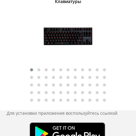
шины
Клавиатуры
Для установки приложения
воспользуйтесь ссылкой