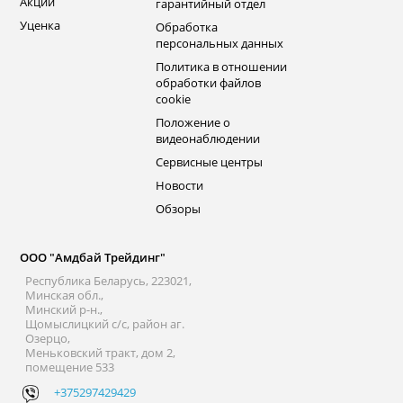
Акции
гарантийный отдел
Уценка
Обработка
персональных данных
Политика в отношении
обработки файлов
cookie
Положение о
видеонаблюдении
Сервисные центры
Новости
Обзоры
ООО "Амдбай Трейдинг"
Республика Беларусь, 223021,
Минская обл.,
Минский р-н.,
Щомыслицкий с/с, район аг.
Озерцо,
Меньковский тракт, дом 2,
помещение 533
+375297429429