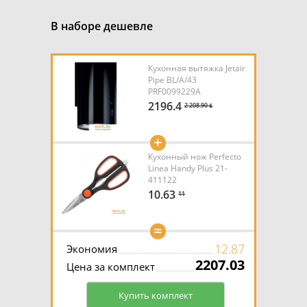
В наборе дешевле
Кухонная вытяжка Jetair
Pipe BL/A/43
PRF0099229A
2196.4
2 208.90 ƃ
+
Кухонный нож Perfecto
Linea Handy Plus 21-
411122
10.63
11
=
12.87
Экономия
2207.03
Цена за комплект
Купить комплект