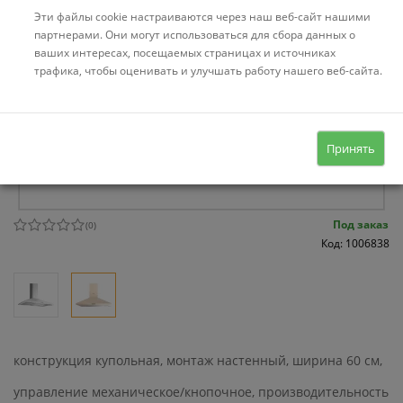
Эти файлы cookie настраиваются через наш веб-сайт нашими
партнерами. Они могут использоваться для сбора данных о
ваших интересах, посещаемых страницах и источниках
трафика, чтобы оценивать и улучшать работу нашего веб-сайта.
Принять
Под заказ
(
0
)
Код: 1006838
конструкция купольная, монтаж настенный, ширина 60 см,
управление механическое/кнопочное, производительность