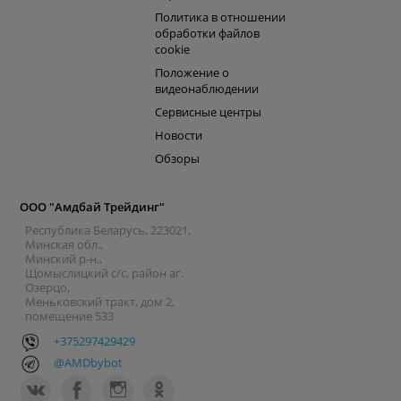
Политика в отношении
обработки файлов
cookie
Положение о
видеонаблюдении
Сервисные центры
Новости
Обзоры
ООО "Амдбай Трейдинг"
Республика Беларусь, 223021,
Минская обл.,
Минский р-н.,
Щомыслицкий с/с, район аг.
Озерцо,
Меньковский тракт, дом 2,
помещение 533
+375297429429
@AMDbybot