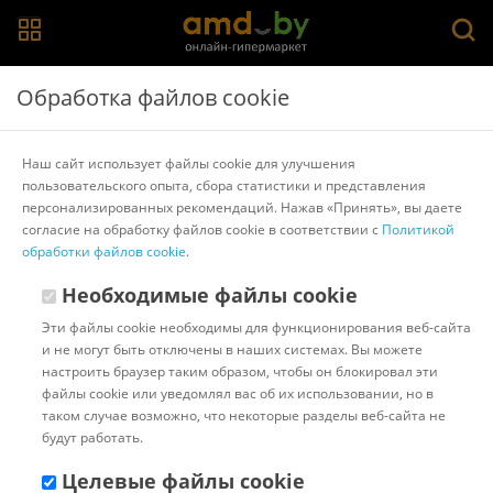
Главная
>
Каталог товаров
>
Вытяжки
>
Jetair
Обработка файлов cookie
Кухонная вытяжка Jetair Gaia CR/A/60 PRF0112631B
Наш сайт использует файлы cookie для улучшения
пользовательского опыта, сбора статистики и представления
Другие товары Jetair
персонализированных рекомендаций. Нажав «Принять», вы даете
согласие на обработку файлов cookie в соответствии с
Политикой
обработки файлов cookie
.
Необходимые файлы cookie
Эти файлы cookie необходимы для функционирования веб-сайта
и не могут быть отключены в наших системах. Вы можете
настроить браузер таким образом, чтобы он блокировал эти
файлы cookie или уведомлял вас об их использовании, но в
таком случае возможно, что некоторые разделы веб-сайта не
будут работать.
Целевые файлы cookie