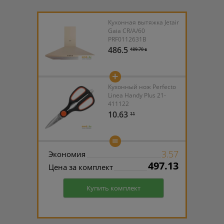
Кухонная вытяжка Jetair
Gaia CR/A/60
PRF0112631B
486.5
489.70 ƃ
+
Кухонный нож Perfecto
Linea Handy Plus 21-
411122
10.63
11
=
3.57
Экономия
497.13
Цена за комплект
Купить комплект