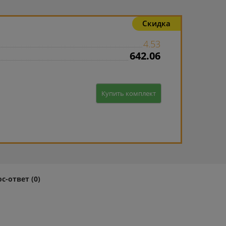
Скидка
4.53
642.06
Купить комплект
с-ответ (0)