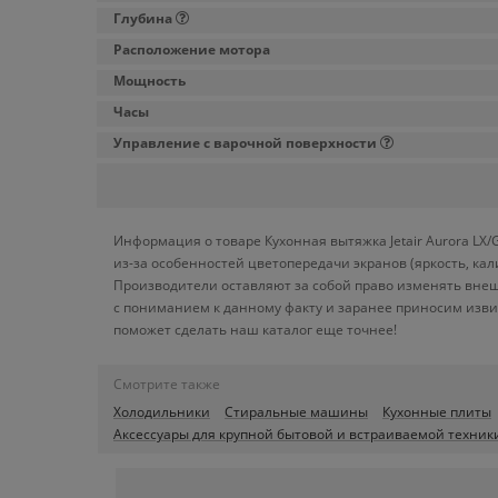
Глубина
Расположение мотора
Мощность
Часы
Управление с варочной поверхности
Информация о товаре Кухонная вытяжка Jetair Aurora LX
из-за особенностей цветопередачи экранов (яркость, ка
Производители оставляют за собой право изменять внеш
с пониманием к данному факту и заранее приносим изви
поможет сделать наш каталог еще точнее!
Смотрите также
Холодильники
Стиральные машины
Кухонные плиты
Аксессуары для крупной бытовой и встраиваемой техник