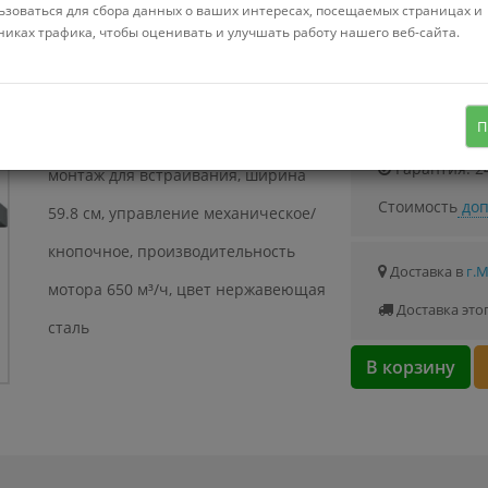
ьзоваться для сбора данных о ваших интересах, посещаемых страницах и
никах трафика, чтобы оценивать и улучшать работу нашего веб-сайта.
Узнать о с
П
конструкция телескопическая,
Гарантия: 2
монтаж для встраивания, ширина
Стоимость
доп
59.8 см, управление механическое/
кнопочное, производительность
Доставка в
г.
мотора 650 м³/ч, цвет нержавеющая
Доставка это
сталь
В корзину