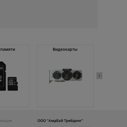
 памяти
Видеокарты
Угловые 
(бо
рмация
ООО "Амдбай Трейдинг"