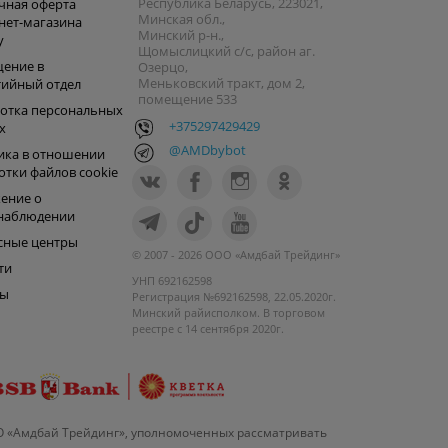
Республика Беларусь, 223021,
чная оферта
Минская обл.,
нет-магазина
Минский р-н.,
y
Щомыслицкий с/с, район аг.
ение в
Озерцо,
Меньковский тракт, дом 2,
тийный отдел
помещение 533
отка персональных
+375297429429
х
@AMDbybot
ика в отношении
отки файлов cookie
ение о
наблюдении
сные центры
© 2007 - 2026 ООО «Амдбай Трейдинг»
ти
УНП 692162598
ры
Регистрация №692162598, 22.05.2020г.
Минский райисполком. В торговом
реестре с 14 сентября 2020г.
О «Амдбай Трейдинг», уполномоченных рассматривать