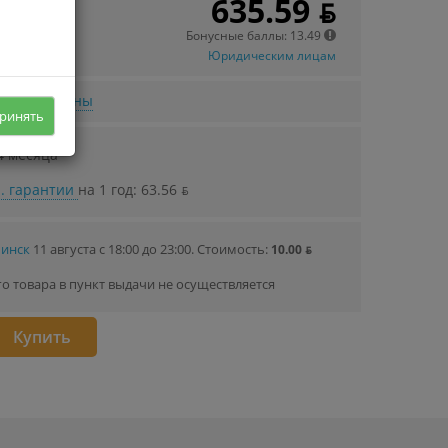
635.59 ƃ
Бонусные баллы: 13.49
Юридическим лицам
нижении цены
ринять
4 месяца
. гарантии
на 1 год: 63.56 ƃ
Минск
11 августа с 18:00 до 23:00.
Стоимость:
10.00 ƃ
го товара в пункт выдачи не осуществляется
Купить