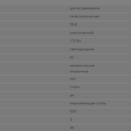
для встраивания
телескопическая
59.8
классический
115 Вт
светодиодное
62
механическое
кнопочное
нет
сталь
да
нержавеющая сталь
650
3
46