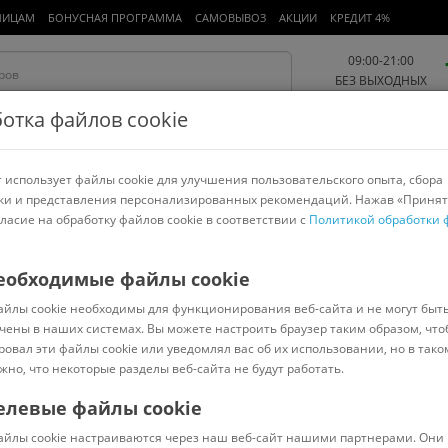
ЛИЦАМ
БОНУСНАЯ ПРОГРАММА
САМОВЫВОЗ
АКЦИИ
КРЕДИТ 4%
09:00-21:00
БЕЗ ВЫХОДНЫХ
отка файлов cookie
 использует файлы cookie для улучшения пользовательского опыта, сбора
Работа и офис
Авто и мото
Детям и мамам
Красота и
спорт
ки и представления персонализированных рекомендаций. Нажав «Принят
гласие на обработку файлов cookie в соответствии с
Политикой обработки 
арнитуры
Ноутбуки
Пылесосы
Роботы-пылесосы
Телевизоры
еобходимые файлы cookie
айлы cookie необходимы для функционирования веб-сайта и не могут быт
X/F/60 PRF0045665C
чены в наших системах. Вы можете настроить браузер таким образом, что
ровал эти файлы cookie или уведомлял вас об их использовании, но в тако
жно, что некоторые разделы веб-сайта не будут работать.
елевые файлы cookie
Под заказ
(
0
)
айлы cookie настраиваются через наш веб-сайт нашими партнерами. Они 
Код: 984764