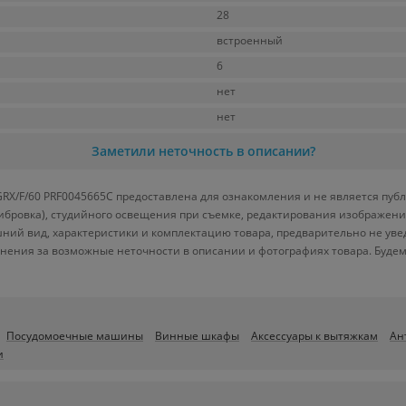
28
встроенный
6
нет
нет
Заметили неточность в описании?
/GRX/F/60 PRF0045665C предоставлена для ознакомления и не является пуб
либровка), студийного освещения при съемке, редактирования изображени
ний вид, характеристики и комплектацию товара, предварительно не уве
нения за возможные неточности в описании и фотографиях товара. Будем
Посудомоечные машины
Винные шкафы
Аксессуары к вытяжкам
Ан
и