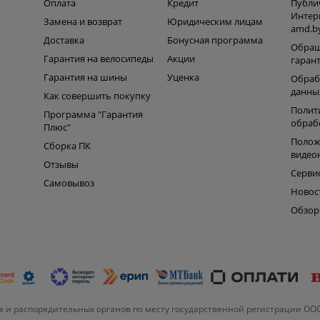
Оплата
Кредит
Публи
Интер
Замена и возврат
Юридическим лицам
amd.b
Доставка
Бонусная программа
Обращ
Гарантия на велосипеды
Акции
гаран
Гарантия на шины
Уценка
Обраб
данны
Как совершить покупку
Полит
Программа "Гарантия
обраб
Плюс"
Полож
Сборка ПК
видео
Отзывы
Серви
Самовывоз
Новос
Обзо
 и распорядительных органов по месту государственной регистрации ОО