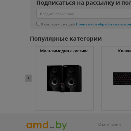
Подписаться на рассылку и по
Я согласен с нашей
Политикой обработки персо
Популярные категории
уты
Мультимедиа акустика
Клави
О компании