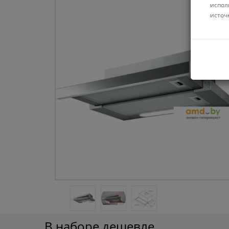
испол
источ
В наборе дешевле