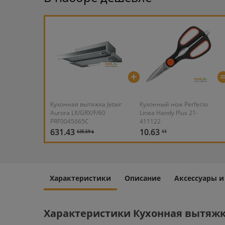
+
Кухонная вытяжка Jetair
Кухонный нож Perfecto
Aurora LX/GRX/F/60
Linea Handy Plus 21-
PRF0045665C
411122
631.43
10.63
635.59 ƃ
11
Характеристики
Описание
Аксессуары 
Характеристики Кухонная вытяжка 