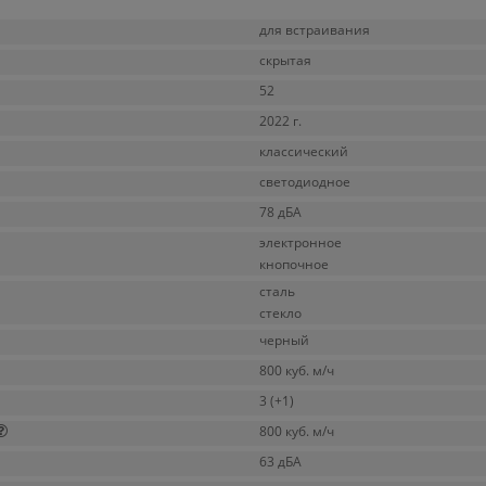
для встраивания
скрытая
52
2022 г.
классический
светодиодное
78 дБА
электронное
кнопочное
сталь
стекло
черный
800 куб. м/ч
3 (+1)
800 куб. м/ч
63 дБА