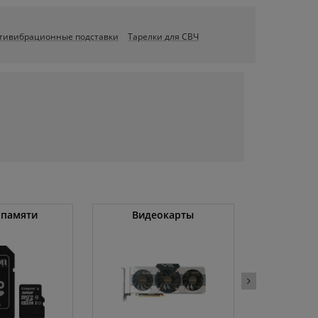
тивибрационные подставки
Тарелки для СВЧ
 памяти
Видеокарты
Угловые 
(бо