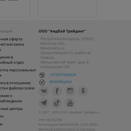
рмация
ООО "Амдбай Трейдинг"
Республика Беларусь, 223021,
чная оферта
Минская обл.,
нет-магазина
Минский р-н.,
y
Щомыслицкий с/с, район аг.
ение в
Озерцо,
Меньковский тракт, дом 2,
тийный отдел
помещение 533
отка персональных
+375297429429
х
@AMDbybot
ика в отношении
отки файлов cookie
ение о
наблюдении
сные центры
© 2007 - 2026 ООО «Амдбай Трейдинг»
ти
УНП 692162598
ры
Регистрация №692162598, 22.05.2020г.
Минский райисполком. В торговом