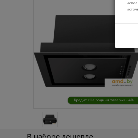
испол
источ
Кредит «На родныя тавары» - 4%
В наборе дешевле