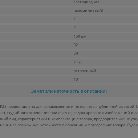
светодиодная
(алюминиевый)
1
2
150 мм
32
29
11 кг
встроенный
10
Заметили неточность в описании?
23 предоставлена для ознакомления и не является публичной офертой. Ц
вка), студийного освещения при съемке, редактирования изображений и р
ний вид, характеристики и комплектацию товара, предварительно не уве
нения за возможные неточности в описании и фотографиях товара. Будем