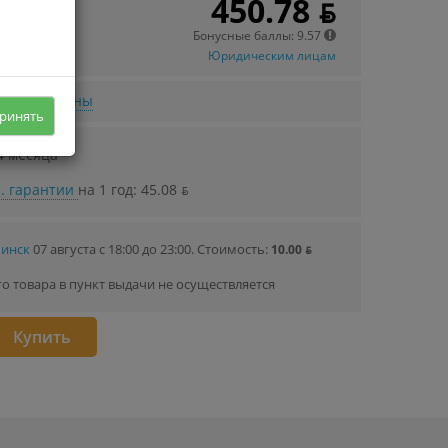
450.78 ƃ
 в кредит
00 ƃ/мec.
Бонусные баллы: 9.57
Юридическим лицам
нижении цены
ринять
4 месяца
. гарантии
на 1 год: 45.08 ƃ
Минск
07 августа с 18:00 до 23:00.
Стоимость:
10.00 ƃ
го товара в пункт выдачи не осуществляется
Купить