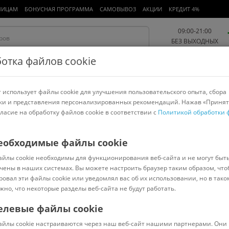
ЛИЦАМ
БОНУСНАЯ ПРОГРАММА
САМОВЫВОЗ
АКЦИИ
КРЕДИТ 4%
09:00-21:00
БЕЗ ВЫХОДНЫХ
отка файлов cookie
 использует файлы cookie для улучшения пользовательского опыта, сбора
Работа и офис
Авто и мото
Детям и мамам
Красота и
спорт
ки и представления персонализированных рекомендаций. Нажав «Принят
гласие на обработку файлов cookie в соответствии с
Политикой обработки 
арнитуры
Ноутбуки
Пылесосы
Роботы-пылесосы
Телевизоры
еобходимые файлы cookie
айлы cookie необходимы для функционирования веб-сайта и не могут быт
3
чены в наших системах. Вы можете настроить браузер таким образом, что
ровал эти файлы cookie или уведомлял вас об их использовании, но в тако
жно, что некоторые разделы веб-сайта не будут работать.
елевые файлы cookie
В наличии
(
0
)
айлы cookie настраиваются через наш веб-сайт нашими партнерами. Они 
Код: 1016318