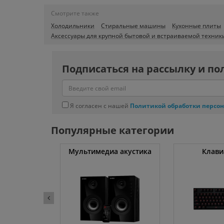
Смотрите также
Холодильники
Стиральные машины
Кухонные плиты
Аксессуары для крупной бытовой и встраиваемой техник
Подписаться на рассылку и по
Я согласен с нашей
Политикой обработки персо
Популярные категории
уты
Мультимедиа акустика
Клави