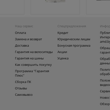
Наш сервис
Спецпредложения
Инфо
Оплата
Кредит
Публи
Интер
Замена и возврат
Юридическим лицам
amd.b
Доставка
Бонусная программа
Обращ
Гарантия на велосипеды
Акции
гаран
Гарантия на шины
Уценка
Обраб
данны
Как совершить покупку
Полит
Программа "Гарантия
обраб
Плюс"
Полож
Сборка ПК
видео
Отзывы
Серви
Самовывоз
Новос
Обзо