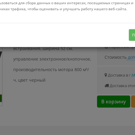
Можно купить
ьзоваться для сбора данных о ваших интересах, посещаемых страницах и
Стоимость от 7.
никах трафика, чтобы оценивать и улучшать работу нашего веб-сайта.
Узнать о с
П
конструкция скрытая, монтаж для
Гарантия: 2
встраивания, ширина 52 см,
Стоимость
доп
управление электронное/кнопочное,
производительность мотора 800 м³/
Доставка в
г.
ч, цвет черный
Доставка это
В корзину