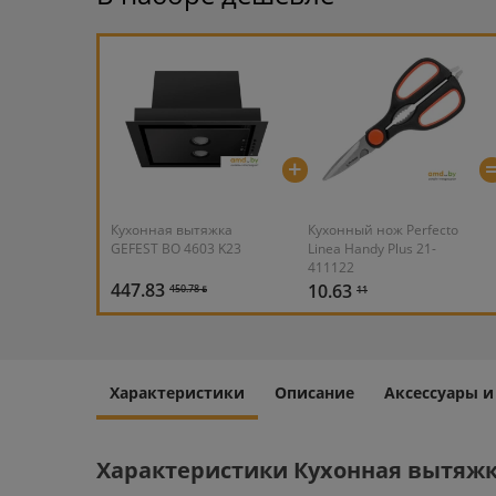
+
Кухонная вытяжка
Кухонный нож Perfecto
GEFEST ВО 4603 K23
Linea Handy Plus 21-
411122
447.83
10.63
450.78 ƃ
11
Характеристики
Описание
Аксессуары 
Характеристики Кухонная вытяжка