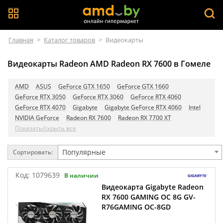
Главная
>
Каталог товаров
>
Видеокарты
Видеокарты Radeon AMD Radeon RX 7600 в Гомеле
AMD
ASUS
GeForce GTX 1650
GeForce GTX 1660
GeForce RTX 3050
GeForce RTX 3060
GeForce RTX 4060
GeForce RTX 4070
Gigabyte
Gigabyte GeForce RTX 4060
Intel
NVIDIA GeForce
Radeon RX 7600
Radeon RX 7700 XT
Показать/скрыть все
Популярные
Сортировать:
Код:
1079639
В наличии
Видеокарта Gigabyte Radeon
RX 7600 GAMING OC 8G GV-
R76GAMING OC-8GD