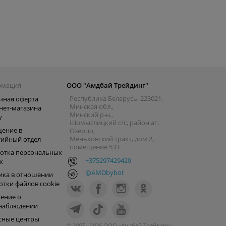
рмация
ООО "Амдбай Трейдинг"
Республика Беларусь, 223021,
чная оферта
Минская обл.,
нет-магазина
Минский р-н.,
y
Щомыслицкий с/с, район аг.
ение в
Озерцо,
Меньковский тракт, дом 2,
тийный отдел
помещение 533
отка персональных
+375297429429
х
@AMDbybot
ика в отношении
отки файлов cookie
ение о
наблюдении
сные центры
© 2007 - 2026 ООО «Амдбай Трейдинг»