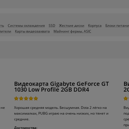
ть
Системы охлаждения
SSD
Жесткие диски
Корпуса
Блоки питан
пители
Карты видеозахвата
Майнинг фермы, ASIC
Видеокарта Gigabyte GeForce GT
В
1030 Low Profile 2GB DDR4
2
 не
Хорошая средняя модель. Бесшумная. Dota 2 лёгко на
Ви
максималках, PUBG играю на очень низких, но тянет и
по
средние.
сре
пр
Достоинства: