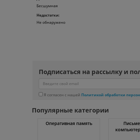
Бесшумная
Недостатки:
Не обнаружено
Подписаться на рассылку и по
Я согласен с нашей
Политикой обработки персо
Популярные категории
рки и
Оперативная память
Письме
ашины
компьютер