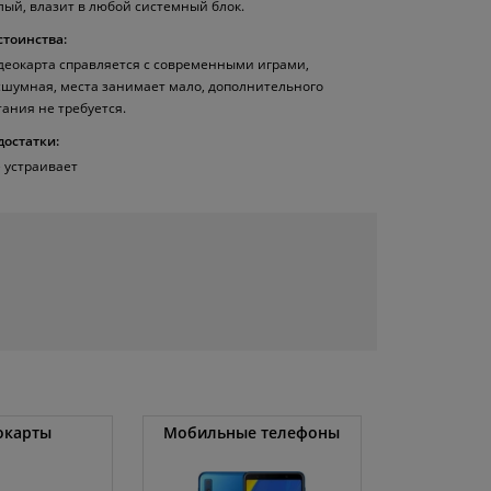
лый, влазит в любой системный блок.
стоинства:
деокарта справляется с современными играми,
сшумная, места занимает мало, дополнительного
тания не требуется.
достатки:
е устраивает
окарты
Мобильные телефоны
Венти
охладите