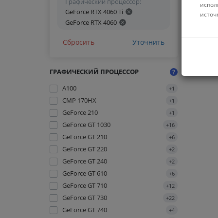
Графический процессор:
испол
GeForce RTX 4060 Ti
источ
GeForce RTX 4060
Сбросить
Уточнить
ГРАФИЧЕСКИЙ ПРОЦЕССОР
A100
+1
CMP 170HX
+1
GeForce 210
+1
GeForce GT 1030
+16
GeForce GT 210
+6
GeForce GT 220
+2
GeForce GT 240
+2
GeForce GT 610
+6
GeForce GT 710
+12
GeForce GT 730
+22
GeForce GT 740
+4