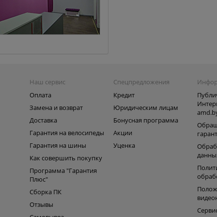
Наш сервис
Спецпредложения
Инфо
Оплата
Кредит
Публи
Интер
Замена и возврат
Юридическим лицам
amd.b
Доставка
Бонусная программа
Обращ
Гарантия на велосипеды
Акции
гаран
Гарантия на шины
Уценка
Обраб
данны
Как совершить покупку
Полит
Программа "Гарантия
обраб
Плюс"
Полож
Сборка ПК
видео
Отзывы
Серви
Самовывоз