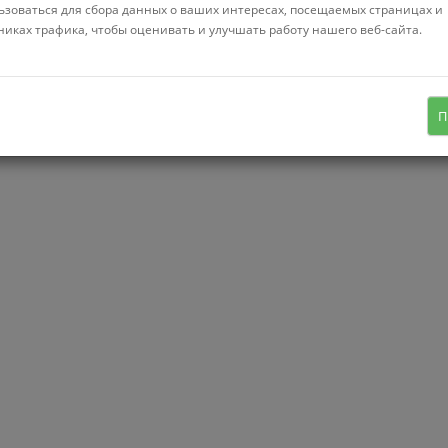
Сортировать:
Популярные
ьзоваться для сбора данных о ваших интересах, посещаемых страницах и
никах трафика, чтобы оценивать и улучшать работу нашего веб-сайта.
П