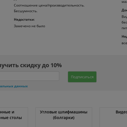
ма
Соотношение цена/производительность.
До
Бесшумность.
Ви
Недостатки:
бе
Замечено не было
пи
Не
вс
лучить скидку до 10%
Подписаться
нальных данных
нные и
Угловые шлифмашины
Виде
ные столы
(болгарки)