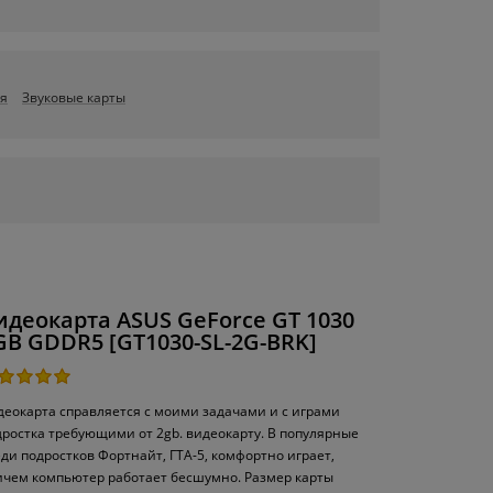
ия
Звуковые карты
идеокарта ASUS GeForce GT 1030
GB GDDR5 [GT1030-SL-2G-BRK]
деокарта справляется с моими задачами и с играми
дростка требующими от 2gb. видеокарту. В популярные
ди подростков Фортнайт, ГТА-5, комфортно играет,
ичем компьютер работает бесшумно. Размер карты