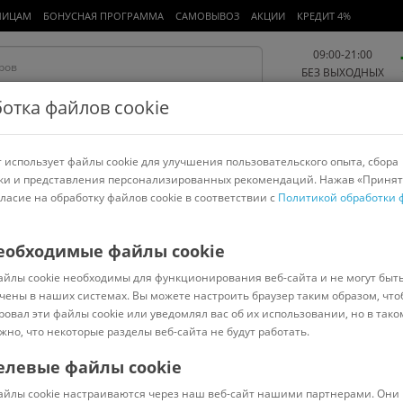
ЛИЦАМ
БОНУСНАЯ ПРОГРАММА
САМОВЫВОЗ
АКЦИИ
КРЕДИТ 4%
09:00-21:00
БЕЗ ВЫХОДНЫХ
отка файлов cookie
 использует файлы cookie для улучшения пользовательского опыта, сбора
Работа и офис
Авто и мото
Детям и мамам
Красота и
спорт
ки и представления персонализированных рекомендаций. Нажав «Принят
гласие на обработку файлов cookie в соответствии с
Политикой обработки 
арнитуры
Ноутбуки
Пылесосы
Роботы-пылесосы
Телевизоры
еобходимые файлы cookie
айлы cookie необходимы для функционирования веб-сайта и не могут быт
ле
чены в наших системах. Вы можете настроить браузер таким образом, что
ровал эти файлы cookie или уведомлял вас об их использовании, но в тако
жно, что некоторые разделы веб-сайта не будут работать.
ASUS
GeForce GTX 1650
GeForce GTX 1660
GeForce RTX 3050
GeForce 
te
Gigabyte GeForce RTX 4060
Intel
NVIDIA GeForce
Radeon RX 7600
Ra
елевые файлы cookie
ать/скрыть все
айлы cookie настраиваются через наш веб-сайт нашими партнерами. Они 