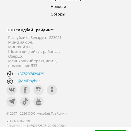
Новости
Обзоры
ООО "Амдбай Трейдинг"
Республика Беларусь, 223021,
Минская обл.,
Минский р-н.,
Щомыслицкий с/с, район аг.
Озерцо,
Меньковский тракт, дом 2,
помещение 533
+375297429429
@AMDbybot
© 2007 - 2026 ООО «Амдбай Трейдинг»
УНП 692162598
Регистрация №692162598, 22.05.2020г.
Минский райисполком. В торговом