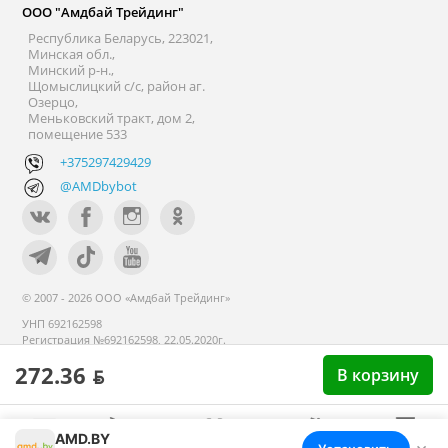
ООО "Амдбай Трейдинг"
Республика Беларусь, 223021,
Минская обл.,
Минский р-н.,
Щомыслицкий с/с, район аг.
Озерцо,
Меньковский тракт, дом 2,
помещение 533
+375297429429
@AMDbybot
© 2007 - 2026 ООО «Амдбай Трейдинг»
УНП 692162598
Регистрация №692162598, 22.05.2020г.
Минский райисполком. В торговом
272.36 ƃ
В корзину
реестре с 14 сентября 2020г.
AMD.BY