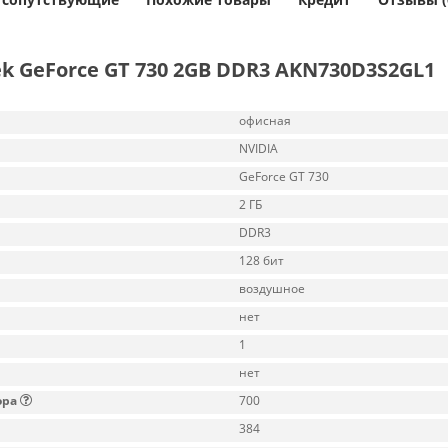
k GeForce GT 730 2GB DDR3 AKN730D3S2GL1
офисная
NVIDIA
GeForce GT 730
2 ГБ
DDR3
128 бит
воздушное
нет
1
нет
ора
700
384