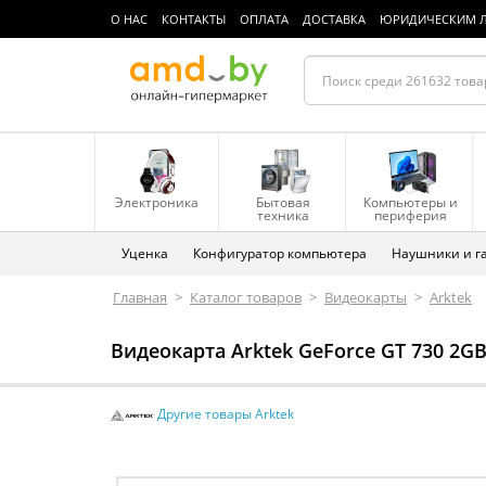
О НАС
КОНТАКТЫ
ОПЛАТА
ДОСТАВКА
ЮРИДИЧЕСКИМ 
Электроника
Бытовая
Компьютеры и
техника
периферия
Уценка
Конфигуратор компьютера
Наушники и г
Главная
>
Каталог товаров
>
Видеокарты
>
Arktek
Видеокарта Arktek GeForce GT 730 2
Другие товары Arktek