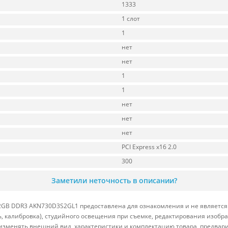
1333
1 слот
1
нет
нет
1
1
нет
нет
нет
PCI Express x16 2.0
300
Заметили неточность в описании?
 2GB DDR3 AKN730D3S2GL1 предоставлена для ознакомления и не является 
ь, калибровка), студийного освещения при съемке, редактирования изоб
 изменять внешний вид, характеристики и комплектацию товара, предвар