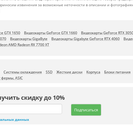
 приносим извинения за возможные неточности в описании и фотографиях
!
ce GTX 1650
Видеокарты GeForce GTX 1660
Видеокарты GeForce RTX 305
4070
Видеокарты GigaByte
Видеокарты Gigabyte GeForce RTX 4060
Видео
deon AMD Radeon RX 7700 XT
Системы охлаждения
SSD
Жесткие диски
Корпуса
Блоки питания
 фермы, ASIC
лучить скидку до 10%
Подписаться
нальных данных