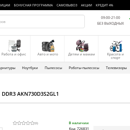
ЛИЦАМ
БОНУСНАЯ ПРОГРАММА
САМОВЫВОЗ
АКЦИИ
КРЕДИТ 4%
09:00-21:00
БЕЗ ВЫХОДНЫХ
Работа и офис
Авто и мото
Детям и мамам
Красота и
спорт
арнитуры
Ноутбуки
Пылесосы
Роботы-пылесосы
Телевизоры
GB DDR3 AKN730D3S2GL1
В наличии
(
0
)
Код: 726831