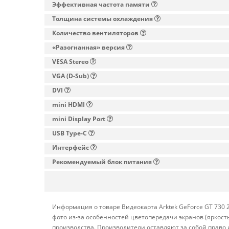
Эффективная частота памяти
Толщина системы охлаждения
Количество вентиляторов
«Разогнанная» версия
VESA Stereo
VGA (D-Sub)
DVI
mini HDMI
mini Display Port
USB Type-C
Интерфейс
Рекомендуемый блок питания
Информация о товаре Видеокарта Arktek GeForce GT 730
фото из-за особенностей цветопередачи экранов (яркост
производства. Производители оставляют за собой право