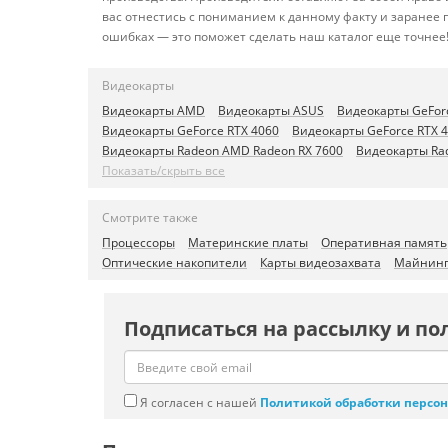
вас отнестись с пониманием к данному факту и заранее
ошибках — это поможет сделать наш каталог еще точнее
Видеокарты
Видеокарты AMD
Видеокарты ASUS
Видеокарты GeFor
Видеокарты GeForce RTX 4060
Видеокарты GeForce RTX 
Видеокарты Radeon AMD Radeon RX 7600
Видеокарты Ra
Показать/скрыть все
Смотрите также
Процессоры
Материнские платы
Оперативная память
Оптические накопители
Карты видеозахвата
Майнинг
Подписаться на рассылку и по
Я согласен с нашей
Политикой обработки персо