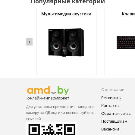
Популярные категории
уты
Мультимедиа акустика
Клави
О компании
Реквизиты
Контакты
Для установки приложения
наведите
камеру на QR‑код или
воспользуйтесь
Обратная связь
ссылкой
Поставщикам
Вакансии