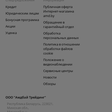
Спецпредложения
Информация
Кредит
Публичная оферта
Интернет-магазина
Юридическим лицам
amd.by
Бонусная программа
Обращение в
Акции
гарантийный отдел
Уценка
Обработка
персональных данных
Политика в отношении
обработки файлов
cookie
Положение о
видеонаблюдении
Сервисные центры
Новости
Обзоры
ООО "Амдбай Трейдинг"
Республика Беларусь, 223021,
Минская обл.,
Минский р-н.,