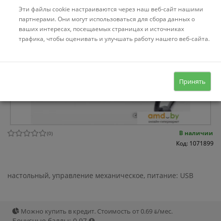
Эти файлы cookie настраиваются через наш веб-сайт нашими
партнерами. Они могут использоваться для сбора данных о
ваших интересах, посещаемых страницах и источниках
трафика, чтобы оценивать и улучшать работу нашего веб-сайта.
Принять
В наличии
(
0
)
Код: 1071899
настольный, управление механическое, питание: USB
Можно купить в кредит. Стоимость от 0.69 ƃ/мec.
Бонусные баллы: 0.97