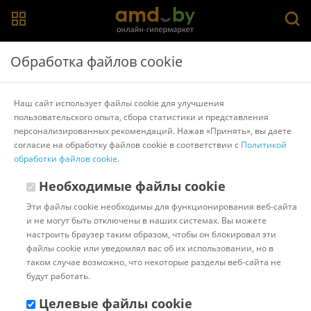
Главная
>
Каталог товаров
>
Вентиляторы и охладители
Обработка файлов cookie
воздуха
>
Sundays
Вентилятор Sundays Home QT-U401A (черный)
Наш сайт использует файлы cookie для улучшения
пользовательского опыта, сбора статистики и представления
персонализированных рекомендаций. Нажав «Принять», вы даете
Другие товары Sundays
согласие на обработку файлов cookie в соответствии с
Политикой
обработки файлов cookie
.
Необходимые файлы cookie
Эти файлы cookie необходимы для функционирования веб-сайта
и не могут быть отключены в наших системах. Вы можете
настроить браузер таким образом, чтобы он блокировал эти
файлы cookie или уведомлял вас об их использовании, но в
таком случае возможно, что некоторые разделы веб-сайта не
будут работать.
Целевые файлы cookie