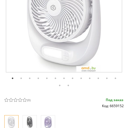
Под заказ
(
0
)
Код: 6659152