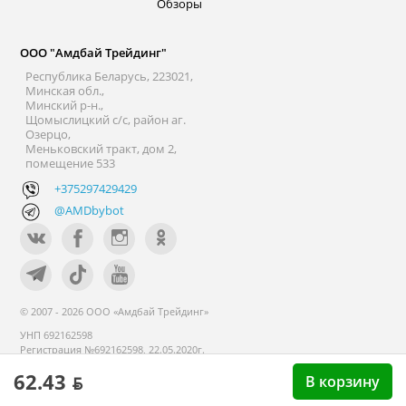
Обзоры
ООО "Амдбай Трейдинг"
Республика Беларусь, 223021,
Минская обл.,
Минский р-н.,
Щомыслицкий с/с, район аг.
Озерцо,
Меньковский тракт, дом 2,
помещение 533
+375297429429
@AMDbybot
© 2007 - 2026 ООО «Амдбай Трейдинг»
УНП 692162598
Регистрация №692162598, 22.05.2020г.
Минский райисполком. В торговом
62.43 ƃ
В корзину
реестре с 14 сентября 2020г.