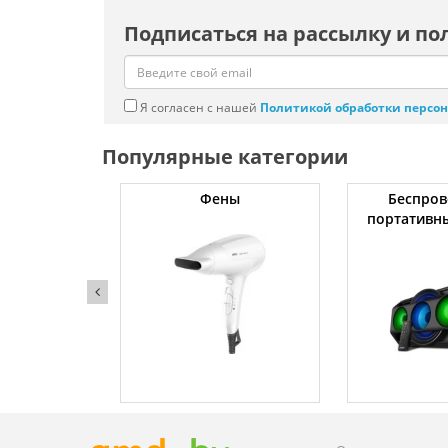
Подписаться на рассылку и по
Я согласен с нашей
Политикой обработки персо
Популярные категории
жки
Фены
Беспров
портативн