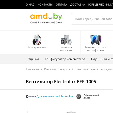
О НАС
КОНТАКТЫ
ОПЛАТА
ДОСТАВКА
ЮРИДИЧЕСКИМ 
Электроника
Бытовая
Компьютеры и
техника
периферия
Уценка
Конфигуратор компьютера
Наушники и г
Главная
>
Каталог товаров
>
Вентиляторы и охладит
Вентилятор Electrolux EFF-1005
Другие товары Electrolux