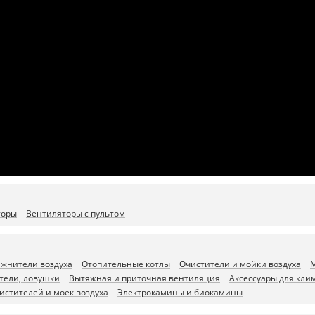
торы
Вентиляторы с пультом
ажнители воздуха
Отопительные котлы
Очистители и мойки воздуха
М
тели, ловушки
Вытяжная и приточная вентиляция
Аксессуары для кли
истителей и моек воздуха
Электрокамины и биокамины