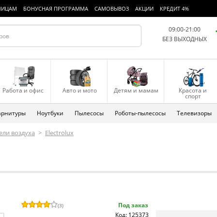
ЛИЦАМ
БОНУСНАЯ ПРОГРАММА
САМОВЫВОЗ
АКЦИИ
КРЕДИТ 4%
09:00-21:00
БЕЗ ВЫХОДНЫХ
Работа и офис
Авто и мото
Детям и мамам
Красота и
спорт
арнитуры
Ноутбуки
Пылесосы
Роботы-пылесосы
Телевизоры
ели воздуха
>
Electrolux
Под заказ
(
3
)
Код: 125373