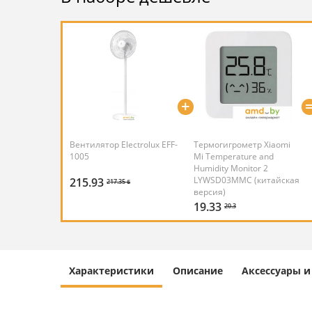
+
Вентилятор Electrolux EFF-
Термогигрометр Xiaomi
1005
Mi Temperature and
Humidity Monitor 2
LYWSD03MMC (китайская
215.93
217.35 ƃ
версия)
19.33
20.3
Характеристики
Описание
Аксессуары 