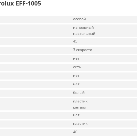
olux EFF-1005
осевой
напольный
настольный
45
3 скорости
нет
сеть
нет
нет
белый
пластик
металл
нет
пластик
40