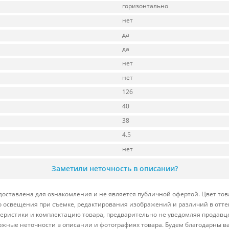
горизонтально
нет
да
да
нет
нет
126
40
38
4.5
нет
Заметили неточность в описании?
едоставлена для ознакомления и не является публичной офертой. Цвет тов
ого освещения при съемке, редактирования изображений и различий в отт
теристики и комплектацию товара, предварительно не уведомляя продавц
ожные неточности в описании и фотографиях товара. Будем благодарны в