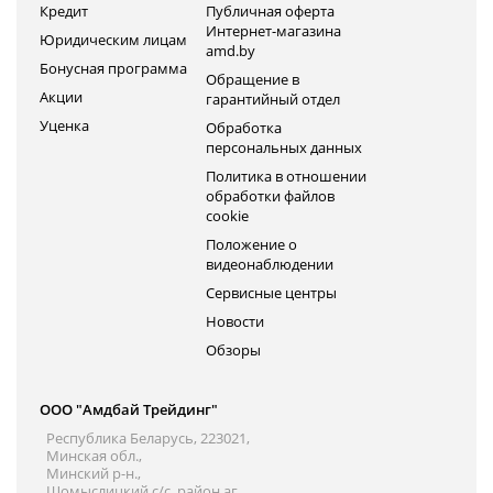
Кредит
Публичная оферта
Интернет-магазина
Юридическим лицам
amd.by
Бонусная программа
Обращение в
Акции
гарантийный отдел
Уценка
Обработка
персональных данных
Политика в отношении
обработки файлов
cookie
Положение о
видеонаблюдении
Сервисные центры
Новости
Обзоры
ООО "Амдбай Трейдинг"
Республика Беларусь, 223021,
Минская обл.,
Минский р-н.,
Щомыслицкий с/с, район аг.