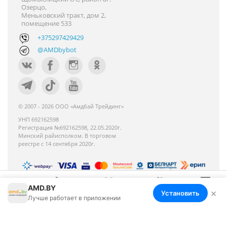
Озерцо,
Меньковский тракт, дом 2,
помещение 533
+375297429429
@AMDbybot
© 2007 - 2026 ООО «Амдбай Трейдинг»
УНП 692162598
Регистрация №692162598, 22.05.2020г.
Минский райисполком. В торговом
реестре с 14 сентября 2020г.
AMD.BY
Номер телефона работников местных
×
Установить
Меню
Корзина
Избранное
Сравнение
Войти
Лучше работает в приложении
исполнительных и распорядительных органов по
месту государственной регистрации ООО «Амдбай
Трейдинг», уполномоченных рассматривать