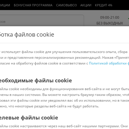
ЛИЦАМ
БОНУСНАЯ ПРОГРАММА
САМОВЫВОЗ
АКЦИИ
КРЕДИТ 4%
09:00-21:00
БЕЗ ВЫХОДНЫХ
отка файлов cookie
 использует файлы cookie для улучшения пользовательского опыта, сбора
Работа и офис
Авто и мото
Детям и мамам
Красота и
спорт
ки и представления персонализированных рекомендаций. Нажав «Принят
гласие на обработку файлов cookie в соответствии с
Политикой обработки 
арнитуры
Ноутбуки
Пылесосы
Роботы-пылесосы
Телевизоры
FEST
еобходимые файлы cookie
айлы cookie необходимы для функционирования веб-сайта и не могут быт
чены в наших системах. Вы можете настроить браузер таким образом, что
ровал эти файлы cookie или уведомлял вас об их использовании, но в тако
жно, что некоторые разделы веб-сайта не будут работать.
елевые файлы cookie
В наличии
(
0
)
айлы cookie настраиваются через наш веб-сайт нашими партнерами. Они 
Код: 2192185