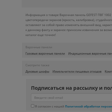
Информация о товаре Варочная панель GEFEST ПВГ 1002 
цветопередачи экранов (яркость, калибровка), студийн
оставляют за собой право изменять внешний вид, харак
к данному факту и заранее приносим извинения за возм
каталог еще точнее!
Варочные панели
Газовые варочные панели
Индукционные варочные па
Смотрите также
Духовые шкафы
Измельчители пищевых отходов
Комп
Подписаться на рассылку и по
Я согласен с нашей
Политикой обработки персо