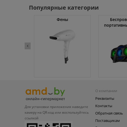
Популярные категории
жки
Фены
Беспров
портативн
О компании
Реквизиты
Контакты
Для установки приложения
наведите
камеру на QR‑код или
воспользуйтесь
Обратная связь
ссылкой
Поставщикам