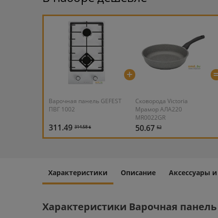
+
Варочная панель GEFEST
Сковорода Victoria
ПВГ 1002
Мрамор АЛА220
MR0022GR
311.49
50.67
314.58 ƃ
52
Характеристики
Описание
Аксессуары 
Характеристики Варочная панель 