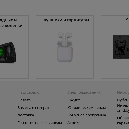
одные и
Наушники и гарнитуры
S
ые колонки
Наш сервис
Спецпредложения
Инфо
Оплата
Кредит
Публи
Интер
Замена и возврат
Юридическим лицам
amd.b
Доставка
Бонусная программа
Обращ
Гарантия на велосипеды
Акции
гаран