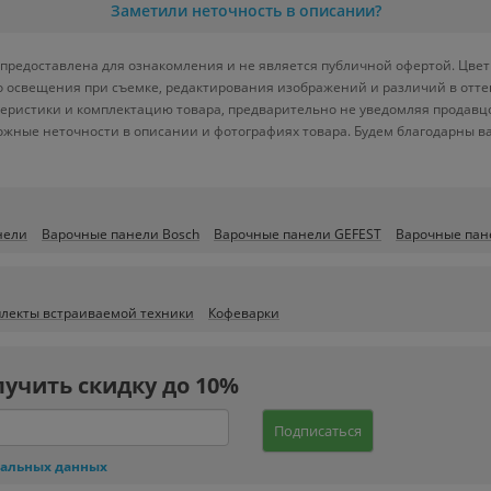
Заметили неточность в описании?
предоставлена для ознакомления и не является публичной офертой. Цвет 
ого освещения при съемке, редактирования изображений и различий в отт
теристики и комплектацию товара, предварительно не уведомляя продавц
ожные неточности в описании и фотографиях товара. Будем благодарны в
нели
Варочные панели Bosch
Варочные панели GEFEST
Варочные пане
лекты встраиваемой техники
Кофеварки
лучить скидку до 10%
Подписаться
нальных данных