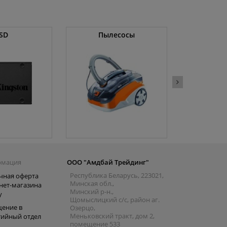
SD
Пылесосы
Оператив
рмация
ООО "Амдбай Трейдинг"
Республика Беларусь, 223021,
чная оферта
Минская обл.,
нет-магазина
Минский р-н.,
y
Щомыслицкий с/с, район аг.
ение в
Озерцо,
Меньковский тракт, дом 2,
тийный отдел
помещение 533