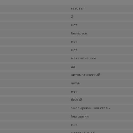
газовая
2
нет
Беларусь
нет
нет
механическое
да
автоматический
чугун
нет
белый
эмалированная сталь
без рамки
нет
независимая