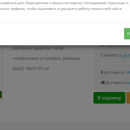
Можно купить
ьзоваться для сбора данных о ваших интересах, посещаемых страницах и
Стоимость от 4.
никах трафика, чтобы оценивать и улучшать работу нашего веб-сайта.
газовая на 2 конфорки,
эмалированная сталь,
Узнать о с
П
автоматический электроподжиг, газ-
Гарантия: 2
контроль, решетки: чугун,
Стоимость
доп
независимая установка, размеры
(ШхГ): 30x53.95 см
Доставка в
г.
Доставка в
пу
Кредит «На родныя тавары» - 4%
В корзину