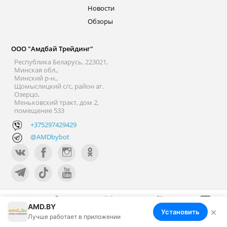
Новости
Обзоры
ООО "Амдбай Трейдинг"
Республика Беларусь, 223021,
Минская обл.,
Минский р-н.,
Щомыслицкий с/с, район аг.
Озерцо,
Меньковский тракт, дом 2,
помещение 533
+375297429429
@AMDbybot
© 2007 - 2026 ООО «Амдбай Трейдинг»
AMD.BY
УНП 692162598
×
Установить
Меню
Корзина
Избранное
Сравнение
Войти
Регистрация №692162598, 22.05.2020г.
Лучше работает в приложении
Минский райисполком. В торговом