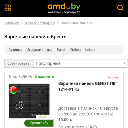
Главная
>
Каталог товаров
>
Варочные панели
Варочные панели в Бресте
Газовые
Индукционные
Bosch
Gefest
Indesit
Популярные
Сортировать:
Код:
549695
В наличии
Варочная панель GEFEST ПВГ
1214-01 К2
Доставка в г.Минск 10 августа
с 18:00 до 23:00.
Стоимость:
10.00 ƃ
Бонусные баллы: 10.23