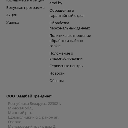
Юридическим лицам
amd.by
Бонусная программа
Обращение в
Акции
гарантийный отдел
Уценка
Обработка
персональных данных
Политика в отношении
обработки файлов
cookie
Положение о
видеонаблюдении
Сервисные центры
Новости
Обзоры
ООО "Амдбай Трейдинг"
Республика Беларусь, 223021,
Минская обл.,
Минский р-н.,
Щомыслицкий с/с, район аг.
Озерцо,
Меньковский тракт, дом 2,