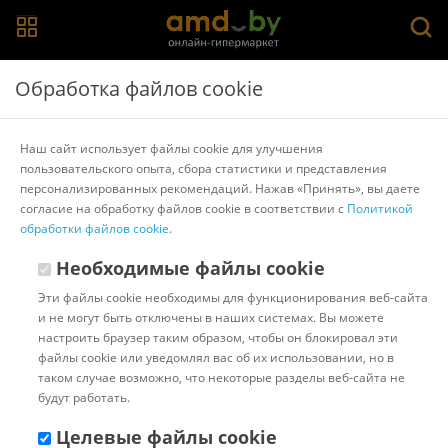
Главная
>
Каталог товаров
>
Вакуумные и термоупаковщики
Обработка файлов cookie
Вакуумные и термоупаковщики
Наш сайт использует файлы cookie для улучшения
пользовательского опыта, сбора статистики и представления
Популярные
Сортировать:
персонализированных рекомендаций. Нажав «Принять», вы даете
согласие на обработку файлов cookie в соответствии с
Политикой
Код:
1027960
В наличии
обработки файлов cookie
.
Бескамерный вакуумный
упаковщик Kitfort KT-1533
Необходимые файлы cookie
Эти файлы cookie необходимы для функционирования веб-сайта
и не могут быть отключены в наших системах. Вы можете
Доставка в г.Минск 10 августа
настроить браузер таким образом, чтобы он блокировал эти
с 18:00 до 22:00.
Стоимость:
файлы cookie или уведомлял вас об их использовании, но в
10.00 ƃ
таком случае возможно, что некоторые разделы веб-сайта не
Бонусные баллы: 3.85
будут работать.
192.46 ƃ
Целевые файлы cookie