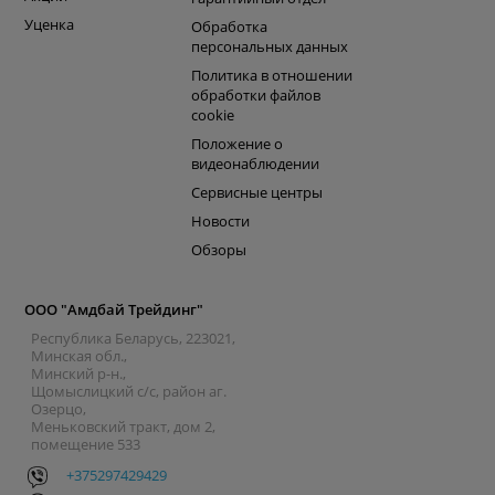
Уценка
Обработка
персональных данных
Политика в отношении
обработки файлов
cookie
Положение о
видеонаблюдении
Сервисные центры
Новости
Обзоры
ООО "Амдбай Трейдинг"
Республика Беларусь, 223021,
Минская обл.,
Минский р-н.,
Щомыслицкий с/с, район аг.
Озерцо,
Меньковский тракт, дом 2,
помещение 533
+375297429429