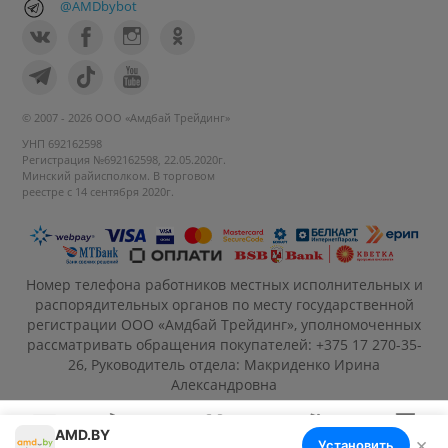
@AMDbybot
© 2007 - 2026 ООО «Амдбай Трейдинг»
УНП 692162598
Регистрация №692162598, 22.05.2020г.
Минский райисполком. В торговом
реестре с 14 сентября 2020г.
Номер телефона работников местных исполнительных и
распорядительных органов по месту государственной
регистрации ООО «Амдбай Трейдинг», уполномоченных
рассматривать обращения покупателей: +375 17 270-35-
26, Руководитель отдела: Макриденко Ирина
Александровна
AMD.BY
×
Установить