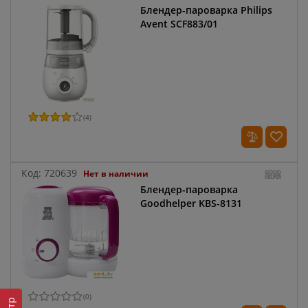
Блендер-пароварка Philips
Avent SCF883/01
(
4
)
Код:
720639
Нет в наличии
Блендер-пароварка
Goodhelper KBS-8131
(
0
)