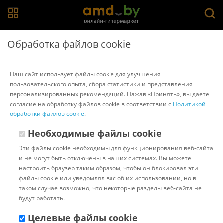
Главная
>
Каталог товаров
>
Устройства для приготовления
Обработка файлов cookie
детского питания
Устройства для приготовления детского питания
Наш сайт использует файлы cookie для улучшения
пользовательского опыта, сбора статистики и представления
Популярные
Сортировать:
персонализированных рекомендаций. Нажав «Принять», вы даете
согласие на обработку файлов cookie в соответствии с
Политикой
Код:
52417
обработки файлов cookie
В наличии
.
Блендер-пароварка Kitfort
Необходимые файлы cookie
KT-2305
Эти файлы cookie необходимы для функционирования веб-сайта
и не могут быть отключены в наших системах. Вы можете
настроить браузер таким образом, чтобы он блокировал эти
Доставка в г.Минск 11 августа
файлы cookie или уведомлял вас об их использовании, но в
с 18:00 до 22:00.
Стоимость:
таком случае возможно, что некоторые разделы веб-сайта не
10.00 ƃ
будут работать.
Бонусные баллы: 4.84
241.91 ƃ
Целевые файлы cookie