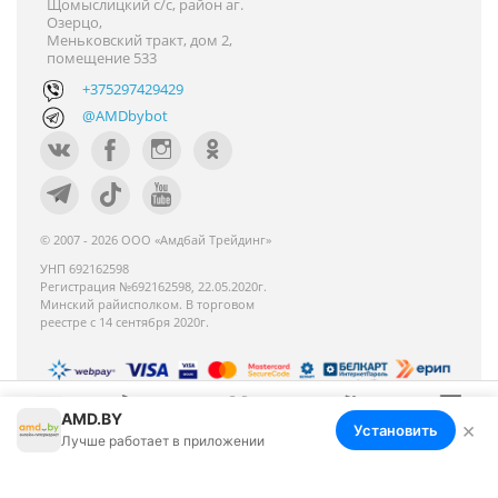
Щомыслицкий с/с, район аг.
Озерцо,
Меньковский тракт, дом 2,
помещение 533
+375297429429
@AMDbybot
© 2007 - 2026 ООО «Амдбай Трейдинг»
УНП 692162598
Регистрация №692162598, 22.05.2020г.
Минский райисполком. В торговом
реестре с 14 сентября 2020г.
AMD.BY
Номер телефона работников местных
×
Установить
Меню
Корзина
Избранное
Сравнение
Войти
Лучше работает в приложении
исполнительных и распорядительных органов по
месту государственной регистрации ООО «Амдбай
Трейдинг», уполномоченных рассматривать