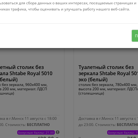
ьзоваться для сбора данных о ваших интересах, посещаемых страницах и
никах трафика, чтобы оценивать и улучшать работу нашего веб-сайта.
П
етный столик без
Туалетный столик без
ала Shtabe Royal 5010
зеркала Shtabe Royal 50
(белый)
эко (белый)
 без зеркала, 960x400 мм,
столик без зеркала, 780x400 мм,
а 200 мм, материал: ЛДСП
высота 200 мм, материал: ЛДС
ешница)
(столешница)
ка в г.Минск 11 августа с 18:00
Доставка в г.Минск 11 августа с 
00.
Стоимость:
БЕСПЛАТНО
до 23:00.
Стоимость:
БЕСПЛАТН
Бонусные баллы: 21.00
Бонусные баллы: 1