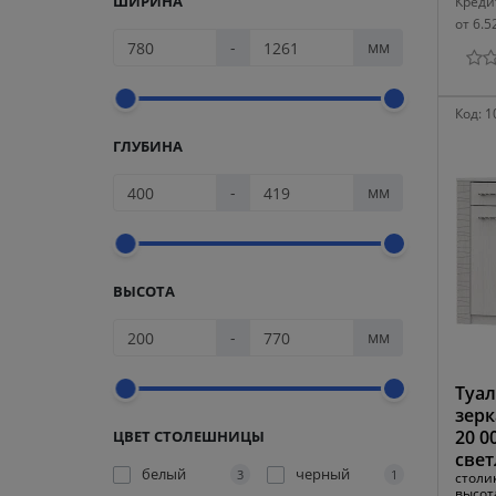
ШИРИНА
Креди
от 6.5
-
мм
Код:
1
ГЛУБИНА
-
мм
ВЫСОТА
-
мм
Туал
зерк
20 0
ЦВЕТ СТОЛЕШНИЦЫ
свет
белый
черный
3
1
столик
высот