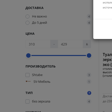
испол
источ
ДОСТАВКА
Не важно
4
До 5 дней
4
ЦЕНА
-
ƃ
Туал
зерк
эко 
ПРОИЗВОДИТЕЛЬ
столик
высот
Shtabe
3
(стол
SV-Мебель
1
ТИП
Достав
без зеркала
до 23:
4