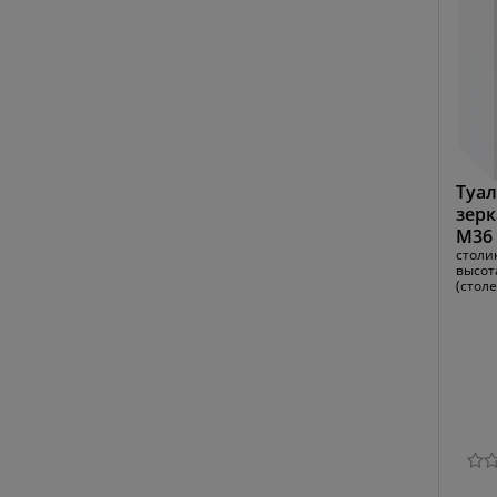
Туал
зерк
М36 
столик
высот
(стол