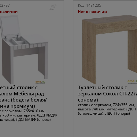
02797
Код:
1481235
 наличии
Нет в наличии
етный столик с
Туалетный столик с
калом Мебельград
зеркалом Сокол СП-22 (
анс (бодега белая/
сонома)
столик с зеркалом, 724x356 мм,
тина премиум)
высота 740 мм, материал: ЛДСП
 с зеркалом, 765x410 мм,
(столешница), ЛДСП (опоры)
а 750 мм, материал: ЛДСП/МДФ
ешница), ЛДСП/МДФ (опоры)