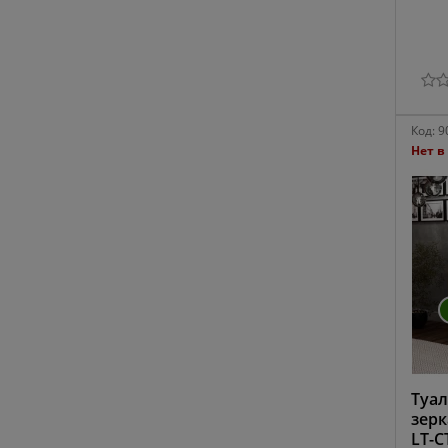
Код:
9
Нет в
Туал
зерк
LT-С