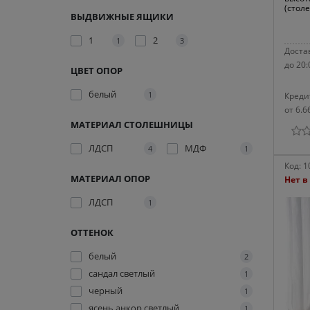
(стол
ВЫДВИЖНЫЕ ЯЩИКИ
1
2
1
3
Достав
до 20:
ЦВЕТ ОПОР
белый
1
Креди
от 6.6
МАТЕРИАЛ СТОЛЕШНИЦЫ
ЛДСП
МДФ
4
1
Код:
1
МАТЕРИАЛ ОПОР
Нет в
ЛДСП
1
ОТТЕНОК
белый
2
сандал светлый
1
черный
1
ясень анкор светлый
1