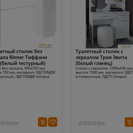
етный столик без
Туалетный столик с
ала Rinner Тиффани
зеркалом Трия Эвита
(белый тестурный)
(белый глянец)
 без зеркала, 900x350 мм,
столик с зеркалом, 1000x436 мм,
а 750 мм, материал: ЛДСП/МДФ
высота 1500 мм, материал: ЛДС
ешница), ЛДСП/МДФ (опоры)
(столешница), ЛДСП (опоры)
(
0
)
(
0
)