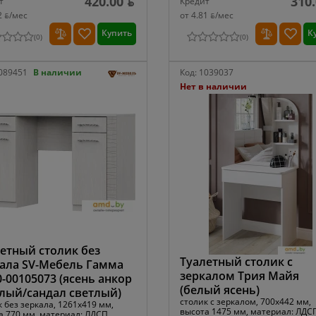
420.00 ƃ
310.
т
Кредит
2 ƃ/мec
от 4.81 ƃ/мec
Купить
К
(
0
)
(
0
)
089451
В наличии
Код:
1039037
Нет в наличии
етный столик без
Туалетный столик с
ала SV-Мебель Гамма
зеркалом Трия Майя
0-00105073 (ясень анкор
(белый ясень)
лый/сандал светлый)
столик с зеркалом, 700x442 мм,
 без зеркала, 1261x419 мм,
высота 1475 мм, материал: ЛДС
а 770 мм, материал: ЛДСП