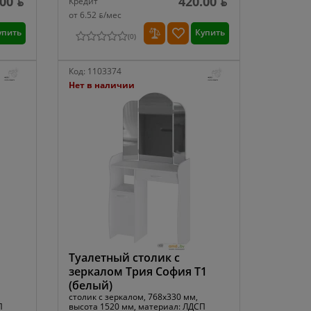
00 ƃ
420.00 ƃ
Кредит
от 6.52 ƃ/мec
упить
Купить
(
0
)
Код:
1103374
Нет в наличии
Туалетный столик с
зеркалом Трия София Т1
(белый)
столик с зеркалом, 768x330 мм,
П
высота 1520 мм, материал: ЛДСП