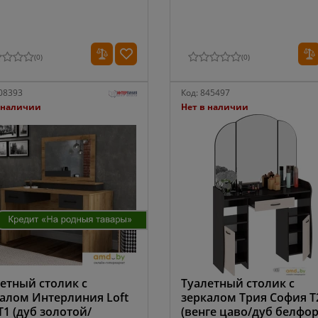
(
0
)
(
0
)
08393
Код:
845497
 наличии
Нет в наличии
етный столик с
Туалетный столик с
алом Интерлиния Loft
зеркалом Трия София Т
Т1 (дуб золотой/
(венге цаво/дуб белфор