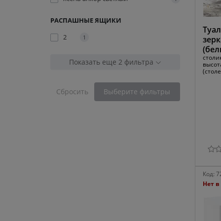
РАСПАШНЫЕ ЯЩИКИ
Туал
2
1
зерк
(бел
столик
Показать еще 2 фильтра
высот
(стол
Сбросить
Выберите фильтры
Код:
7
Нет в