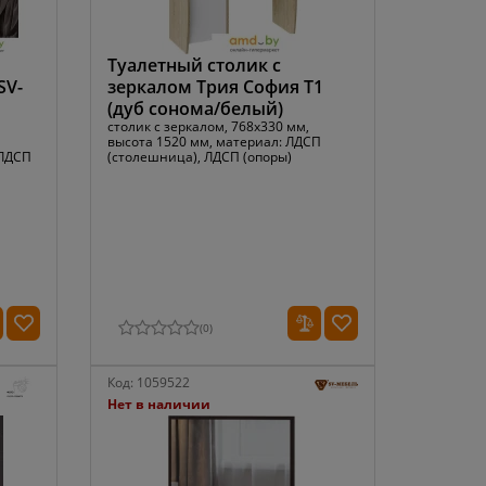
Туалетный столик с
SV-
зеркалом Трия София Т1
(дуб сонома/белый)
столик с зеркалом, 768x330 мм,
высота 1520 мм, материал: ЛДСП
 ЛДСП
(столешница), ЛДСП (опоры)
(
0
)
Код:
1059522
Нет в наличии