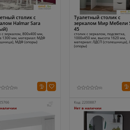
етный столик с
Туалетный столик с
алом Halmar Sara
зеркалом Мир Мебели 
ый)
45
 с зеркалом, 800x400 мм,
столик с зеркалом, подсветка,
а 1300 мм, материал: МДФ
1000x450 мм, высота 1620 мм,
ешница), МДФ (опоры)
материал: ЛДСП (столешница),
(опоры)
(
0
)
(
0
)
25766
Код:
2200887
 наличии
Нет в наличии