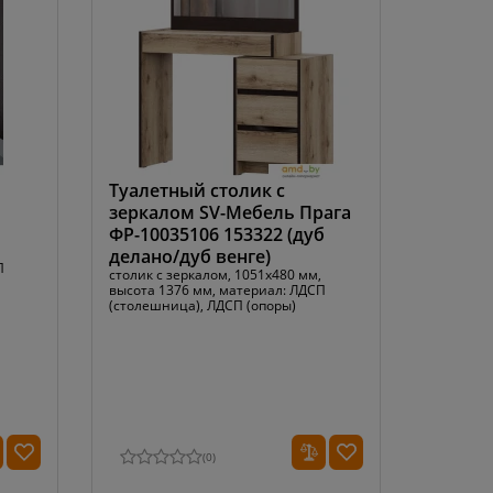
Туалетный столик с
зеркалом SV-Мебель Прага
ФР-10035106 153322 (дуб
делано/дуб венге)
П
столик с зеркалом, 1051x480 мм,
высота 1376 мм, материал: ЛДСП
(столешница), ЛДСП (опоры)
(
0
)