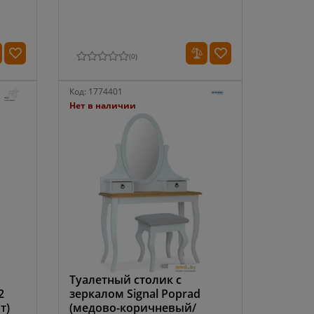
(
0
)
Код:
1774401
Нет в наличии
Туалетный столик с
2
зеркалом Signal Poprad
т)
(медово-коричневый/