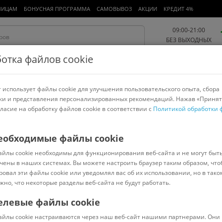
ЛИЦАМ
БОНУСНАЯ ПРОГРАММА
САМОВЫВОЗ
АКЦИИ
КРЕДИТ 4%
09:00-21:00
БЕЗ ВЫХОДНЫХ
отка файлов cookie
 использует файлы cookie для улучшения пользовательского опыта, сбора
Работа и офис
Авто и мото
Детям и мамам
Красота и
спорт
ки и представления персонализированных рекомендаций. Нажав «Принят
гласие на обработку файлов cookie в соответствии с
Политикой обработки 
арнитуры
Ноутбуки
Пылесосы
Роботы-пылесосы
Телевизоры
еобходимые файлы cookie
айлы cookie необходимы для функционирования веб-сайта и не могут быт
чены в наших системах. Вы можете настроить браузер таким образом, что
ровал эти файлы cookie или уведомлял вас об их использовании, но в тако
Сортировать:
Популярные
жно, что некоторые разделы веб-сайта не будут работать.
елевые файлы cookie
832405
В наличии
Код:
7832407
В наличии
айлы cookie настраиваются через наш веб-сайт нашими партнерами. Они 