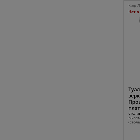
Код:
7
Нет в
Туал
зер
Пров
пла
столик
высот
(стол