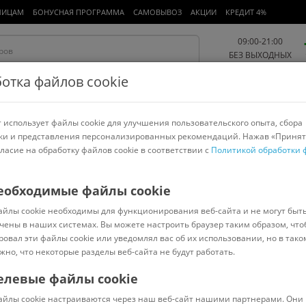
ЛИЦАМ
БОНУСНАЯ ПРОГРАММА
САМОВЫВОЗ
АКЦИИ
КРЕДИТ 4%
09:00-21:00
БЕЗ ВЫХОДНЫХ
отка файлов cookie
 использует файлы cookie для улучшения пользовательского опыта, сбора
Работа и офис
Авто и мото
Детям и мамам
Красота и
спорт
ки и представления персонализированных рекомендаций. Нажав «Принят
гласие на обработку файлов cookie в соответствии с
Политикой обработки 
арнитуры
Ноутбуки
Пылесосы
Роботы-пылесосы
Телевизоры
и творчества
>
Гамма
еобходимые файлы cookie
айлы cookie необходимы для функционирования веб-сайта и не могут быт
2040418 (голубой)
чены в наших системах. Вы можете настроить браузер таким образом, что
ровал эти файлы cookie или уведомлял вас об их использовании, но в тако
жно, что некоторые разделы веб-сайта не будут работать.
елевые файлы cookie
В наличии
(
0
)
айлы cookie настраиваются через наш веб-сайт нашими партнерами. Они 
Код: 1033214