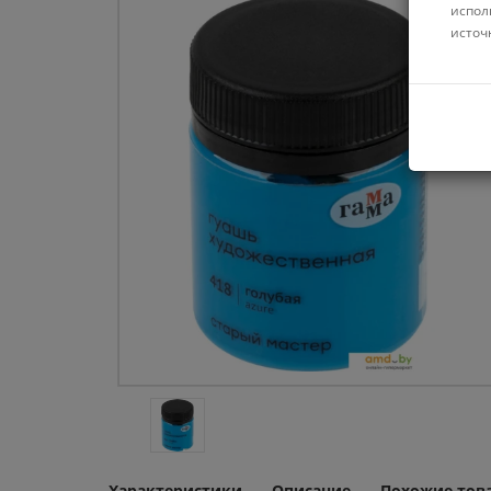
испол
источ
Характеристики
Описание
Похожие тов