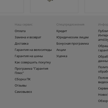
Наш сервис
Спецпредложения
Инфо
Оплата
Кредит
Публи
Интер
Замена и возврат
Юридическим лицам
amd.b
Доставка
Бонусная программа
Обращ
Гарантия на велосипеды
Акции
гаран
Гарантия на шины
Уценка
Обраб
данны
Как совершить покупку
Полит
Программа "Гарантия
обраб
Плюс"
Полож
Сборка ПК
видео
Отзывы
Серви
Самовывоз
Новос
Обзо