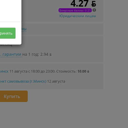
4.27 ƃ
 в кредит
07 ƃ/мec.
Бонусные баллы: 0.21
Юридическим лицам
нижении цены
ринять
 месяц
. гарантии
на 1 год: 2.94 ƃ
Минск
11 августа с 18:00 до 23:00.
Стоимость:
10.00 ƃ
нкт самовывоза (г.Минск)
12 августа
Купить