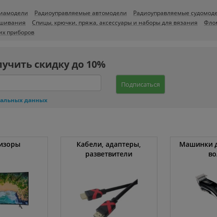
виамодели
Радиоуправляемые автомодели
Радиоуправляемые судомод
ышивания
Спицы, крючки, пряжа, аксессуары и наборы для вязания
Фло
их приборов
лучить скидку до 10%
Подписаться
нальных данных
изоры
Кабели, адаптеры,
Машинки д
разветвители
во