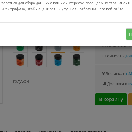
Можно купить
ьзоваться для сбора данных о ваших интересах, посещаемых страницах и
Стоимость от 0.
никах трафика, чтобы оценивать и улучшать работу нашего веб-сайта.
Узнать о с
П
Гарантия: 1
Стоимость
доп
Доставка в
г.
голубой
Доставка в
пу
В корзину
ары
Кредит
Отзывы (0)
Вопрос-ответ (0)