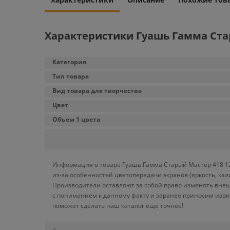
Характеристики Гуашь Гамма Стар
Категория
Тип товара
Вид товара для творчества
Цвет
Объем 1 цвета
Информация о товаре Гуашь Гамма Старый Мастер 418 12
из-за особенностей цветопередачи экранов (яркость, ка
Производители оставляют за собой право изменять внеш
с пониманием к данному факту и заранее приносим изви
поможет сделать наш каталог еще точнее!