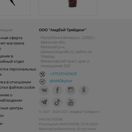
рмация
ООО "Амдбай Трейдинг"
Республика Беларусь, 223021,
чная оферта
Минская обл.,
нет-магазина
Минский р-н.,
y
Щомыслицкий с/с, район аг.
ение в
Озерцо,
Меньковский тракт, дом 2,
тийный отдел
помещение 533
отка персональных
+375297429429
х
@AMDbybot
ика в отношении
отки файлов cookie
ение о
наблюдении
сные центры
© 2007 - 2026 ООО «Амдбай Трейдинг»
ти
УНП 692162598
ры
Регистрация №692162598, 22.05.2020г.
Минский райисполком. В торговом