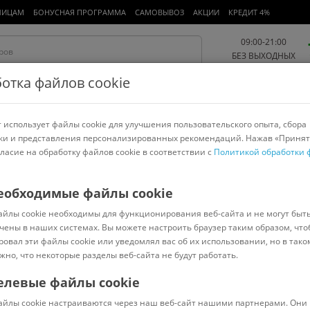
ЛИЦАМ
БОНУСНАЯ ПРОГРАММА
САМОВЫВОЗ
АКЦИИ
КРЕДИТ 4%
09:00-21:00
БЕЗ ВЫХОДНЫХ
отка файлов cookie
 использует файлы cookie для улучшения пользовательского опыта, сбора
Работа и офис
Авто и мото
Детям и мамам
Красота и
спорт
ки и представления персонализированных рекомендаций. Нажав «Принят
гласие на обработку файлов cookie в соответствии с
Политикой обработки 
арнитуры
Ноутбуки
Пылесосы
Роботы-пылесосы
Телевизоры
и творчества
>
Гамма
еобходимые файлы cookie
айлы cookie необходимы для функционирования веб-сайта и не могут быт
2040312 (фиолетовый)
чены в наших системах. Вы можете настроить браузер таким образом, что
ровал эти файлы cookie или уведомлял вас об их использовании, но в тако
жно, что некоторые разделы веб-сайта не будут работать.
елевые файлы cookie
В наличии
(
0
)
айлы cookie настраиваются через наш веб-сайт нашими партнерами. Они 
Код: 1033058