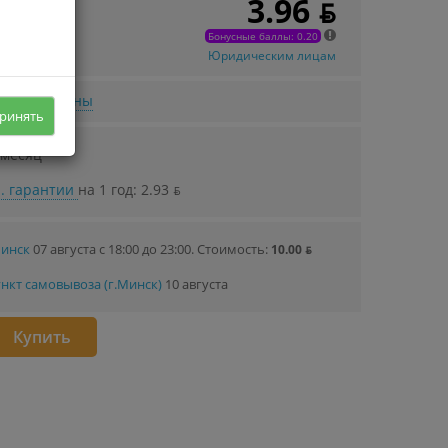
3.96 ƃ
 в кредит
06 ƃ/мec.
Бонусные баллы: 0.20
Юридическим лицам
нижении цены
ринять
 месяц
. гарантии
на 1 год: 2.93 ƃ
Минск
07 августа с 18:00 до 23:00.
Стоимость:
10.00 ƃ
нкт самовывоза (г.Минск)
10 августа
Купить