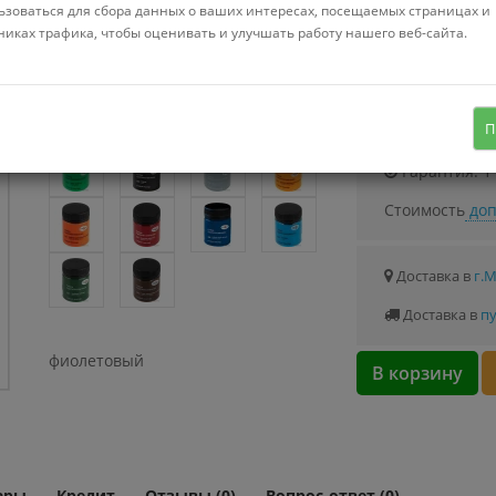
Можно купить
ьзоваться для сбора данных о ваших интересах, посещаемых страницах и
Стоимость от 0.
никах трафика, чтобы оценивать и улучшать работу нашего веб-сайта.
Узнать о с
П
Гарантия: 1
Стоимость
доп
Доставка в
г.
Доставка в
пу
фиолетовый
В корзину
ары
Кредит
Отзывы (0)
Вопрос-ответ (0)