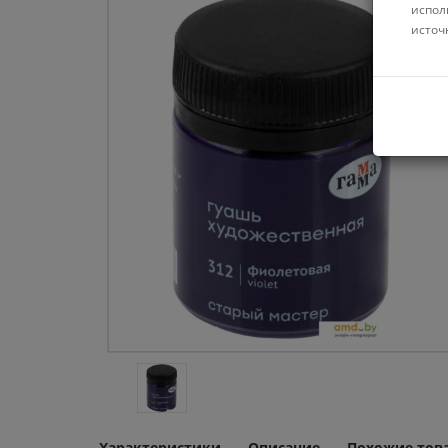
испол
источ
Характеристики
Описание
Похожие тов