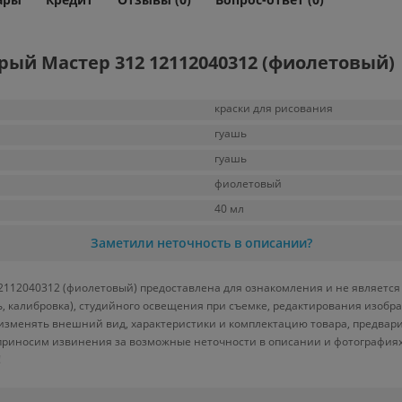
ый Мастер 312 12112040312 (фиолетовый)
краски для рисования
гуашь
гуашь
фиолетовый
40 мл
Заметили неточность в описании?
112040312 (фиолетовый) предоставлена для ознакомления и не является 
ь, калибровка), студийного освещения при съемке, редактирования изоб
 изменять внешний вид, характеристики и комплектацию товара, предвар
 приносим извинения за возможные неточности в описании и фотографиях
!