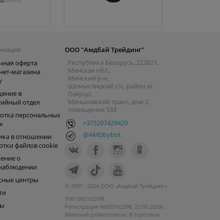
рмация
ООО "Амдбай Трейдинг"
Республика Беларусь, 223021,
чная оферта
Минская обл.,
нет-магазина
Минский р-н.,
y
Щомыслицкий с/с, район аг.
ение в
Озерцо,
Меньковский тракт, дом 2,
тийный отдел
помещение 533
отка персональных
+375297429429
х
@AMDbybot
ика в отношении
отки файлов cookie
ение о
наблюдении
сные центры
© 2007 - 2026 ООО «Амдбай Трейдинг»
ти
УНП 692162598
ры
Регистрация №692162598, 22.05.2020г.
Минский райисполком. В торговом