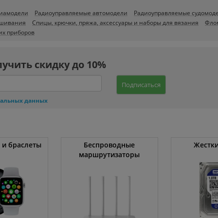
виамодели
Радиоуправляемые автомодели
Радиоуправляемые судомод
ышивания
Спицы, крючки, пряжа, аксессуары и наборы для вязания
Фло
их приборов
лучить скидку до 10%
Подписаться
нальных данных
 и браслеты
Беспроводные
Жестки
маршрутизаторы