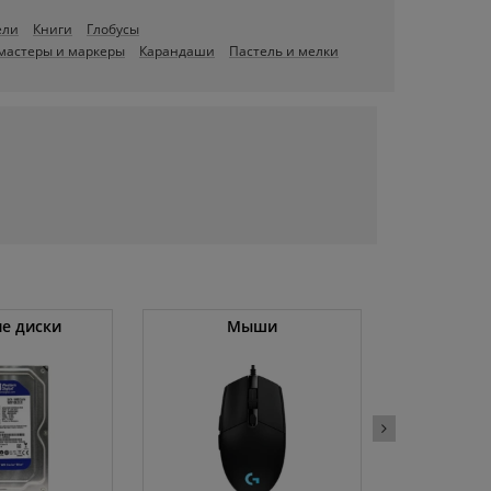
ели
Книги
Глобусы
мастеры и маркеры
Карандаши
Пастель и мелки
е диски
Мыши
Холод