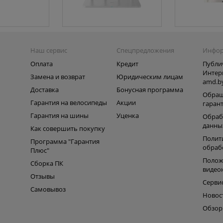
Наш сервис
Спецпредложения
Инфо
Оплата
Кредит
Публи
Интер
Замена и возврат
Юридическим лицам
amd.b
Доставка
Бонусная программа
Обращ
Гарантия на велосипеды
Акции
гаран
Гарантия на шины
Уценка
Обраб
данны
Как совершить покупку
Полит
Программа "Гарантия
обраб
Плюс"
Полож
Сборка ПК
видео
Отзывы
Серви
Самовывоз
Новос
Обзо