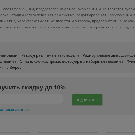
Towers 58588 (10 л) предоставлена для ознакомления и не является публи
ровка), студийного освещения при съемке, редактирования изображений 
ний вид, характеристики и комплектацию товара, предварительно не уве
нения за возможные неточности в описании и фотографиях товара. Будем
виамодели
Радиоуправляемые автомодели
Радиоуправляемые судомод
ышивания
Спицы, крючки, пряжа, аксессуары и наборы для вязания
Фло
их приборов
лучить скидку до 10%
Подписаться
нальных данных