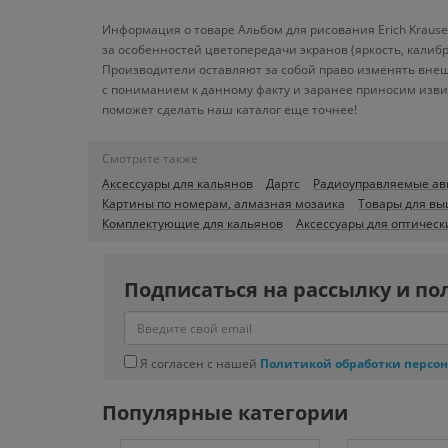
Информация о товаре Альбом для рисования Erich Krause 
за особенностей цветопередачи экранов (яркость, калиб
Производители оставляют за собой право изменять внеш
с пониманием к данному факту и заранее приносим изви
поможет сделать наш каталог еще точнее!
Смотрите также
Аксессуары для кальянов
Дартс
Радиоуправляемые а
Картины по номерам, алмазная мозаика
Товары для в
Комплектующие для кальянов
Аксессуары для оптическ
Подписаться на рассылку и по
Я согласен с нашей
Политикой обработки персо
Популярные категории