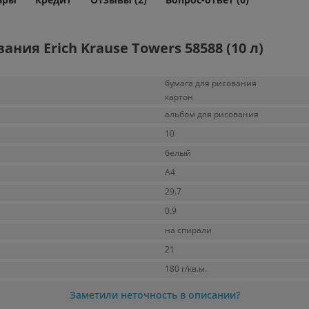
ия Erich Krause Towers 58588 (10 л)
бумага для рисования
картон
альбом для рисования
10
белый
A4
29.7
0.9
на спирали
21
180 г/кв.м.
Заметили неточность в описании?