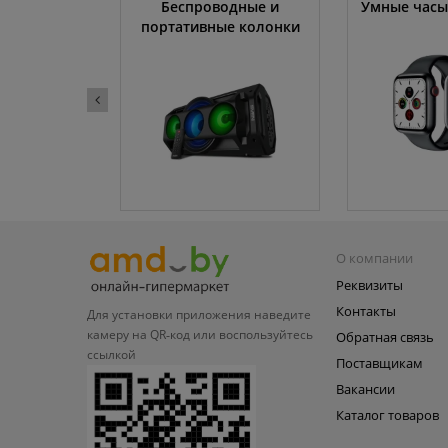
ссоры
Беспроводные и
Умные часы
портативные колонки
О компании
Реквизиты
Контакты
Для установки приложения
наведите
камеру на QR‑код или
воспользуйтесь
Обратная связь
ссылкой
Поставщикам
Вакансии
Каталог товаров