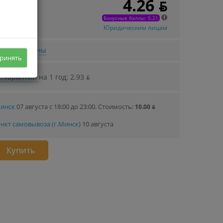
4.26 ƃ
 в кредит
07 ƃ/мec.
Бонусные баллы: 0.21
Юридическим лицам
нижении цены
ринять
. гарантии
на 1 год: 2.93 ƃ
Минск
07 августа с 18:00 до 23:00.
Стоимость:
10.00 ƃ
нкт самовывоза (г.Минск)
10 августа
Купить