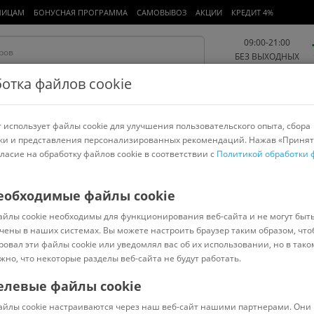
ЛИЦАМ
БОНУСНАЯ ПРОГРАММА
САМОВЫВОЗ
АКЦИИ
КРЕДИТ 4%
09:00-21:00
БЕЗ ВЫХОДНЫХ
отка файлов cookie
 использует файлы cookie для улучшения пользовательского опыта, сбора
Работа и офис
Авто и мото
Детям и мамам
Красота и
спорт
ки и представления персонализированных рекомендаций. Нажав «Принят
гласие на обработку файлов cookie в соответствии с
Политикой обработки 
арнитуры
Ноутбуки
Пылесосы
Роботы-пылесосы
Телевизоры
и творчества
>
Erich Krause
еобходимые файлы cookie
айлы cookie необходимы для функционирования веб-сайта и не могут быт
wers 58588 (10 л)
чены в наших системах. Вы можете настроить браузер таким образом, что
ровал эти файлы cookie или уведомлял вас об их использовании, но в тако
жно, что некоторые разделы веб-сайта не будут работать.
елевые файлы cookie
В наличии
(
2
)
айлы cookie настраиваются через наш веб-сайт нашими партнерами. Они 
Код: 7316576