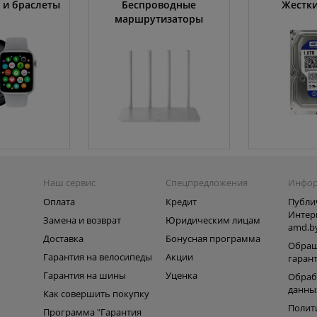
 и браслеты
Беспроводные
Жестки
маршрутизаторы
Наш сервис
Спецпредложения
Инфо
Оплата
Кредит
Публи
Интер
Замена и возврат
Юридическим лицам
amd.b
Доставка
Бонусная программа
Обращ
Гарантия на велосипеды
Акции
гаран
Гарантия на шины
Уценка
Обраб
данны
Как совершить покупку
Полит
Программа "Гарантия