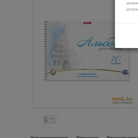
испол
источ
Характеристики
Описание
Похожие тов