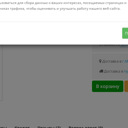
Можно купить
ьзоваться для сбора данных о ваших интересах, посещаемых страницах и
Стоимость от 0.
никах трафика, чтобы оценивать и улучшать работу нашего веб-сайта.
10 в наборе, белый, формат A4,
плотность 180 г/кв.м.
Узнать о с
П
Стоимость
доп
Доставка в
г.
Доставка в
пу
В корзину
ары
Кредит
Отзывы (2)
Вопрос-ответ (0)