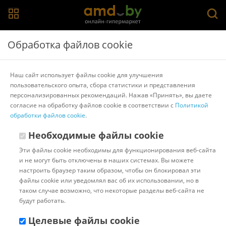
Главная
>
Каталог товаров
>
Товары для рисования и
Обработка файлов cookie
творчества
>
Bondibon
Набор для рисования Bondibon Елочные
Наш сайт использует файлы cookie для улучшения
украшения. Снежинка на карте домик ВВ2144
пользовательского опыта, сбора статистики и представления
персонализированных рекомендаций. Нажав «Принять», вы даете
согласие на обработку файлов cookie в соответствии с
Политикой
Другие товары Bondibon
обработки файлов cookie
.
Необходимые файлы cookie
Эти файлы cookie необходимы для функционирования веб-сайта
и не могут быть отключены в наших системах. Вы можете
настроить браузер таким образом, чтобы он блокировал эти
файлы cookie или уведомлял вас об их использовании, но в
таком случае возможно, что некоторые разделы веб-сайта не
будут работать.
Целевые файлы cookie